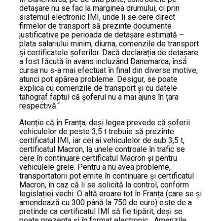
detașare nu se fac la marginea drumului, ci prin
sistemul electronic IMI, unde li se cere direct
firmelor de transport să prezinte documente
justificative pe perioada de detașare estimată –
plata salariului minim, diurna, comenzile de transport
și certificatele șoferilor. Dacă declarația de detașare
a fost făcută în avans incluzând Danemarca, însă
cursa nu s-a mai efectuat în final din diverse motive,
atunci pot apărea probleme. Desigur, se poate
explica cu comenzile de transport și cu datele
tahograf faptul că șoferul nu a mai ajuns în țara
respectivă.“
Atenție că în Franța, deși legea prevede că șoferii
vehiculelor de peste 3,5 t trebuie să prezinte
certificatul IMI, iar cei ai vehiculelor de sub 3,5 t,
certificatul Macron, la unele controale în trafic se
cere în continuare certificatul Macron și pentru
vehiculele grele. Pentru a nu avea probleme,
transportatorii pot emite în continuare și certificatul
Macron, în caz că li se solicită la control, conform
legislației vechi. O altă eroare tot în Franța (care se și
amendează cu 300 până la 750 de euro) este de a
pretinde ca certificatul IMI să fie tipărit, deși se
poate prezenta și în format electronic. „Amenzile