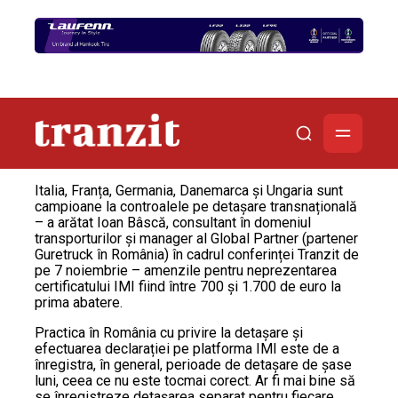
Italia, Franța, Germania, Danemarca și Ungaria sunt
campioane la controalele pe detașare transnațională
– a arătat Ioan Bâscă, consultant în domeniul
transporturilor și manager al Global Partner (partener
Guretruck în România) în cadrul conferinței Tranzit de
pe 7 noiembrie – amenzile pentru neprezentarea
certificatului IMI fiind între 700 și 1.700 de euro la
prima abatere.
Practica în România cu privire la detașare și
efectuarea declarației pe platforma IMI este de a
înregistra, în general, perioade de detașare de șase
luni, ceea ce nu este tocmai corect. Ar fi mai bine să
se înregistreze detașarea separat pentru fiecare