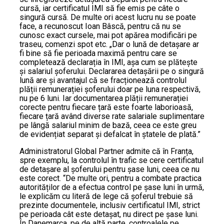
cursă, iar certificatul IMI să fie emis pe câte o
singură cursă. De multe ori acest lucru nu se poate
face, a recunoscut Ioan Bâscă, pentru că nu se
cunosc exact cursele, mai pot apărea modificări pe
traseu, comenzi spot etc. „Dar o lună de detașare ar
fi bine să fie perioada maximă pentru care se
completează declarația în IMI, așa cum se plătește
și salariul șoferului. Declararea detașării pe o singură
lună are și avantajul că se fracționează controlul
plății remunerației șoferului doar pe luna respectivă,
nu pe 6 luni. Iar documentarea plății remunerației
corecte pentru fiecare țară este foarte laborioasă,
fiecare țară având diverse rate salariale suplimentare
pe lângă salariul minim de bază, ceea ce este greu
de evidențiat separat și defalcat în ștatele de plată.”
Administratorul Global Partner admite că în Franța,
spre exemplu, la controlul în trafic se cere certificatul
de detașare al șoferului pentru șase luni, ceea ce nu
este corect. “De multe ori, pentru a combate practica
autorităților de a efectua control pe șase luni în urmă,
le explicăm cu literă de lege că șoferul trebuie să
prezinte documentele, inclusiv certificatul IMI, strict
pe perioada cât este detașat, nu direct pe șase luni.
În Danemarca, pe de altă parte, controalele pe