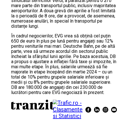
sindicatul serviciilor Verdi, a paralizat pentru o zi o
mare parte din transportul public, inclusiv majoritatea
aeroporturilor. A doua grevă din aprilie a fost limitată
la o perioadă de 8 ore, dar a provocat, de asemenea,
numeroase anulări, în special în transportul pe
distanțe lungi.
În cadrul negocierilor, EVG vrea să obțină cel puțin
650 de euro în plus pe lună pentru angajați sau 12%
pentru veniturile mai mari. Deutsche Bahn, pe de altă
parte, vrea să urmeze acordul din sectorul public
încheiat la sfârșitul lunii aprilie. Pe baza acestuia, DB
a propus o ajustare a inflației fără taxe și impozite, în
mai multe etape. În plus, salariile urmează să fie
majorate în etape începând din martie 2024 – cu un
total de 10% pentru grupele salariale inferioare și
medii și cu 8% pentru grupele salariale superioare.
DB are 180.000 de angajați din cei 230.000 de
lucrători pentru care EVG negociază în prezent.