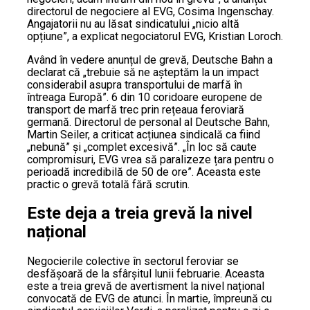
directorul de negociere al EVG, Cosima Ingenschay.
Angajatorii nu au lăsat sindicatului „nicio altă
opțiune”, a explicat negociatorul EVG, Kristian Loroch.
Având în vedere anunțul de grevă, Deutsche Bahn a
declarat că „trebuie să ne așteptăm la un impact
considerabil asupra transportului de marfă în
întreaga Europă”. 6 din 10 coridoare europene de
transport de marfă trec prin rețeaua feroviară
germană. Directorul de personal al Deutsche Bahn,
Martin Seiler, a criticat acțiunea sindicală ca fiind
„nebună” și „complet excesivă”. „În loc să caute
compromisuri, EVG vrea să paralizeze țara pentru o
perioadă incredibilă de 50 de ore”. Aceasta este
practic o grevă totală fără scrutin.
Este deja a treia grevă la nivel
național
Negocierile colective în sectorul feroviar se
desfășoară de la sfârșitul lunii februarie. Aceasta
este a treia grevă de avertisment la nivel național
convocată de EVG de atunci. În martie, împreună cu