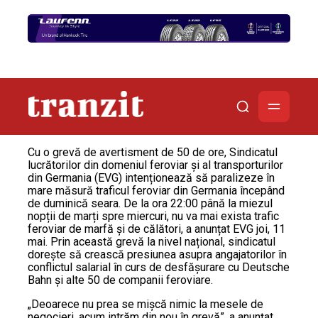
Cu o grevă de avertisment de 50 de ore, Sindicatul
lucrătorilor din domeniul feroviar și al transporturilor
din Germania (EVG) intenționează să paralizeze în
mare măsură traficul feroviar din Germania începând
de duminică seara. De la ora 22:00 până la miezul
nopții de marți spre miercuri, nu va mai exista trafic
feroviar de marfă și de călători, a anunțat EVG joi, 11
mai. Prin această grevă la nivel național, sindicatul
dorește să crească presiunea asupra angajatorilor în
conflictul salarial în curs de desfășurare cu Deutsche
Bahn și alte 50 de companii feroviare.
„Deoarece nu prea se mișcă nimic la mesele de
negocieri, acum intrăm din nou în grevă”, a anunțat