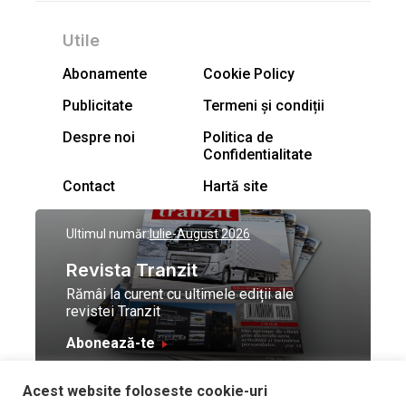
Utile
Abonamente
Cookie Policy
Publicitate
Termeni și condiții
Despre noi
Politica de
Confidentialitate
Contact
Hartă site
Ultimul număr:
Iulie-August 2026
Revista Tranzit
Rămâi la curent cu ultimele ediții ale
revistei Tranzit
Abonează-te
Acest website foloseste cookie-uri
© Toate drepturile
Design by
High Contrast