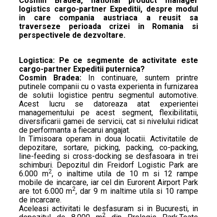
Cosmin Bradea, national product manager
logistics cargo-partner Expeditii, despre modul
in care compania austriaca a reusit sa
traverseze perioada crizei in Romania si
perspectivele de dezvoltare.
Logistica: Pe ce segmente de activitate este
cargo-partner Expeditii puternica?
Cosmin Bradea:
In continuare, suntem printre
putinele companii cu o vasta experienta in furnizarea
de solutii logistice pentru segmentul automotive.
Acest lucru se datoreaza atat experientei
managementului pe acest segment, flexibilitatii,
diversificarii gamei de servicii, cat si nivelului ridicat
de performanta a fiecarui angajat.
In Timisoara operam in doua locatii. Activitatile de
depozitare, sortare, picking, packing, co-packing,
line-feeding si cross-docking se desfasoara in trei
schimburi. Depozitul din Freidorf Logistic Park are
2
6.000 m
, o inaltime utila de 10 m si 12 rampe
mobile de incarcare, iar cel din Eurorent Airport Park
2
are tot 6.000 m
, dar 9 m inaltime utila si 10 rampe
de incarcare.
Aceleasi activitati le desfasuram si in Bucuresti, in
2