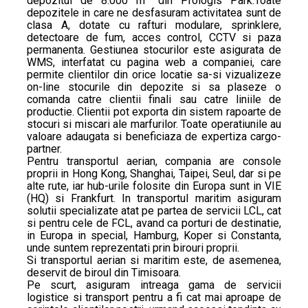
depozitul de 8.000 m
din Prologis Park.Toate
depozitele in care ne desfasuram activitatea sunt de
clasa A, dotate cu rafturi modulare, sprinklere,
detectoare de fum, acces control, CCTV si paza
permanenta. Gestiunea stocurilor este asigurata de
WMS, interfatat cu pagina web a companiei, care
permite clientilor din orice locatie sa-si vizualizeze
on-line stocurile din depozite si sa plaseze o
comanda catre clientii finali sau catre liniile de
productie. Clientii pot exporta din sistem rapoarte de
stocuri si miscari ale marfurilor. Toate operatiunile au
valoare adaugata si beneficiaza de expertiza cargo-
partner.
Pentru transportul aerian, compania are console
proprii in Hong Kong, Shanghai, Taipei, Seul, dar si pe
alte rute, iar hub-urile folosite din Europa sunt in VIE
(HQ) si Frankfurt. In transportul maritim asiguram
solutii specializate atat pe partea de servicii LCL, cat
si pentru cele de FCL, avand ca porturi de destinatie,
in Europa in special, Hamburg, Koper si Constanta,
unde suntem reprezentati prin birouri proprii.
Si transportul aerian si maritim este, de asemenea,
deservit de biroul din Timisoara.
Pe scurt, asiguram intreaga gama de servicii
logistice si transport pentru a fi cat mai aproape de