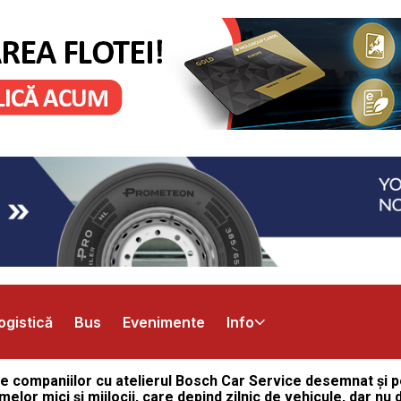
ogistică
Bus
Evenimente
Info
e companiilor cu atelierul Bosch Car Service desemnat și per
rmelor mici și mijlocii, care depind zilnic de vehicule, dar 