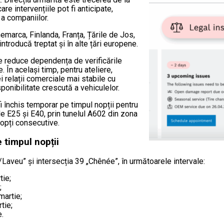
are intervențiile pot fi anticipate,
ă a companiilor.
emarca, Finlanda, Franța, Țările de Jos,
introducă treptat și în alte țări europene.
te reduce dependența de verificările
. În același timp, pentru ateliere,
 relații comerciale mai stabile cu
sponibilitate crescută a vehiculelor.
fi închis temporar pe timpul nopții pentru
e E25 și E40, prin tunelul A602 din zona
nopți consecutive.
e timpul nopții
oy/Laveu” și intersecția 39 „Chênée”, în următoarele intervale:
tie;
;
martie;
tie;
e.