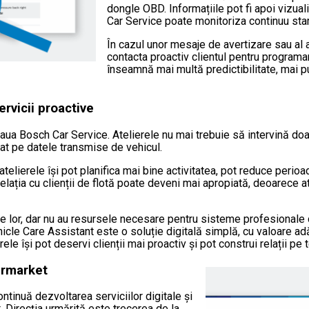
dongle OBD. Informațiile pot fi apoi vizual
Car Service poate monitoriza continuu star
În cazul unor mesaje de avertizare sau al a
contacta proactiv clientul pentru programar
înseamnă mai multă predictibilitate, mai pu
ervicii proactive
aua Bosch Car Service. Atelierele nu mai trebuie să intervină doar
azat pe datele transmise de vehicul.
 atelierele își pot planifica mai bine activitatea, pot reduce per
 relația cu clienții de flotă poate deveni mai apropiată, deoarece 
 lor, dar nu au resursele necesare pentru sisteme profesionale d
icle Care Assistant este o soluție digitală simplă, cu valoare a
rele își pot deservi clienții mai proactiv și pot construi relații pe
ermarket
tinuă dezvoltarea serviciilor digitale și
 Direcția urmărită este trecerea de la