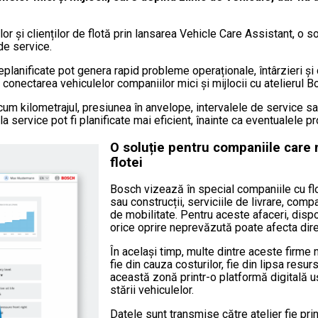
elor și clienților de flotă prin lansarea Vehicle Care Assistant, o
 de service.
 neplanificate pot genera rapid probleme operaționale, întârzieri ș
n conectarea vehiculelor companiilor mici și mijlocii cu atelierul
ecum kilometrajul, presiunea în anvelope, intervalele de service sa
 service pot fi planificate mai eficient, înainte ca eventualele p
O soluție pentru companiile care
flotei
Bosch vizează în special companiile cu flot
sau construcții, serviciile de livrare, compan
de mobilitate. Pentru aceste afaceri, disp
orice oprire neprevăzută poate afecta direc
În același timp, multe dintre aceste firm
fie din cauza costurilor, fie din lipsa res
această zonă printr-o platformă digitală uș
stării vehiculelor.
Datele sunt transmise către atelier fie prin 