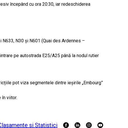
ogresiv începând cu ora 20:30, iar redeschiderea
apoi N633, N30 și N601 (Quai des Ardennes –
ntrare pe autostrada E25/A25 până la nodul rutier
icțiile pot viza segmentele dintre ieșirile „Embourg”
n viitor.