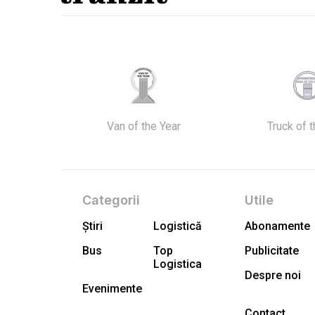
Van of the Year
Truck of 
Categorii
Utile
Știri
Logistică
Abonamente
Bus
Top
Publicitate
Logistica
Despre noi
Evenimente
Contact