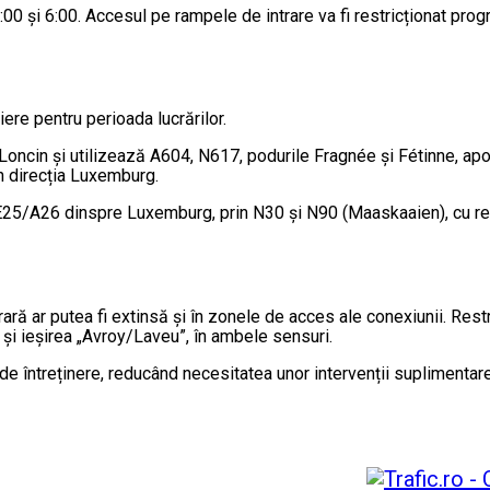
 22:00 și 6:00. Accesul pe rampele de intrare va fi restricționat pr
iere pentru perioada lucrărilor.
 Loncin și utilizează A604, N617, podurile Fragnée și Fétinne, 
n direcția Luxemburg.
 E25/A26 dinspre Luxemburg, prin N30 și N90 (Maaskaaien), cu rei
ră ar putea fi extinsă și în zonele de acces ale conexiunii. Restr
 și ieșirea „Avroy/Laveu”, în ambele sensuri.
e întreținere, reducând necesitatea unor intervenții suplimentare î