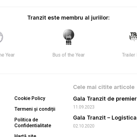
Tranzit este membru al juriilor:
the Year
Bus of the Year
Trailer
Cele mai citite articole
Cookie Policy
11.09.2023
Termeni și condiții
Gala Tranzit – Logistic
Politica de
Confidentialitate
02.10.2020
Hartă site