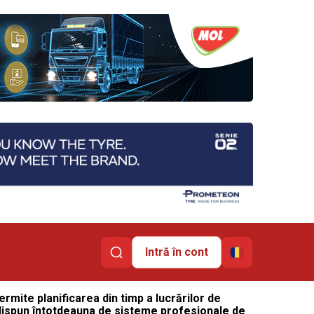
Intră în cont
mite planificarea din timp a lucrărilor de
nu dispun întotdeauna de sisteme profesionale de