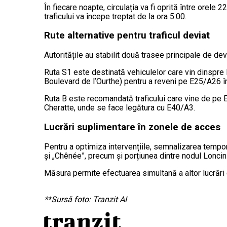
În fiecare noapte, circulația va fi oprită între orele
traficului va începe treptat de la ora 5:00.
Rute alternative pentru traficul deviat
Autoritățile au stabilit două trasee principale de dev
Ruta S1 este destinată vehiculelor care vin dinspre
Boulevard de l’Ourthe) pentru a reveni pe E25/A26 î
Ruta B este recomandată traficului care vine de pe
Cheratte, unde se face legătura cu E40/A3.
Lucrări suplimentare în zonele de acces
Pentru a optimiza intervențiile, semnalizarea tempora
și „Chênée”, precum și porțiunea dintre nodul Loncin
Măsura permite efectuarea simultană a altor lucrări d
**Sursă foto: Tranzit AI