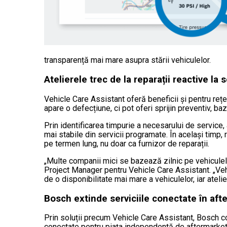
transparență mai mare asupra stării vehiculelor.
Atelierele trec de la reparații reactive la s
Vehicle Care Assistant oferă beneficii și pentru rețe
apare o defecțiune, ci pot oferi sprijin preventiv, b
Prin identificarea timpurie a necesarului de service,
mai stabile din servicii programate. În același timp,
pe termen lung, nu doar ca furnizor de reparații.
„Multe companii mici se bazează zilnic pe vehiculele
Project Manager pentru Vehicle Care Assistant. „Veh
de o disponibilitate mai mare a vehiculelor, iar atelie
Bosch extinde serviciile conectate în aft
Prin soluții precum Vehicle Care Assistant, Bosch con
conectate pentru piața independentă de aftermarket.