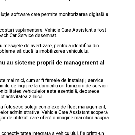
 soluție software care permite monitorizarea digitală a
i costuri suplimentare. Vehicle Care Assistant a fost
 Bosch Car Service desemnat.
u mesajele de avertizare, pentru a identifica din
robleme să ducă la imobilizarea vehiculului.
 nu au sisteme proprii de management al
e mai mici, cum ar fi firmele de instalații, service
iile de îngrijire la domiciliu ori furnizorii de servicii
onibilitatea vehiculelor este esențială, deoarece
t activitatea zilnică.
e nu folosesc soluții complexe de fleet management,
urselor administrative. Vehicle Care Assistant acoperă
or de utilizat, care oferă o imagine mai clară asupra
conectivitatea integrată a vehiculului, fie printr-un