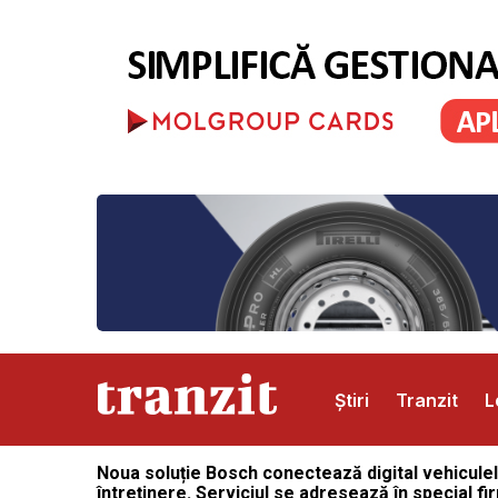
Știri
Tranzit
L
Noua soluție Bosch conectează digital vehiculel
Abonamente
Publicitate
Contact
întreținere. Serviciul se adresează în special fi