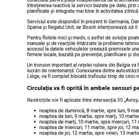
întreținerea reactivă la servicii bazate pe date, prin c
planificate și integrate mai bine în activitatea zilnic
Serviciul este disponibil în prezent în Germania, Dan
Spania și Regatul Unit, iar Bosch intenționează să îl 
Pentru flotele mici și medii, o astfel de soluție poa
manuale și de reacțiile întârziate la probleme tehnice
accesul la datele vehiculelor creează premisele unei
firmele locale, bazată pe prevenție, planificare și di
Un tronson important al rețelei rutiere din Belgia va 
lucrări de mentenanță. Conexiunea dintre autostrăzil
Liège, va fi complet blocată traficului timp de cinci 
Circulația va fi oprită în ambele sensuri p
Restricțiile vor fi aplicate între intersecția 35 „Avr
noaptea de duminică, 8 martie, spre luni, 9 mar
noaptea de luni, 9 martie, spre marți, 10 martie
noaptea de marți, 10 martie, spre miercuri, 11 
noaptea de miercuri, 11 martie, spre joi, 12 mar
noaptea de joi, 12 martie, spre vineri, 13 marti