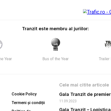
Tranzit este membru al juriilor:
the Year
Bus of the Year
Trailer
Cele mai citite articole
Cookie Policy
11.09.2023
Termeni și condiții
Gala Tranzit – Logistic