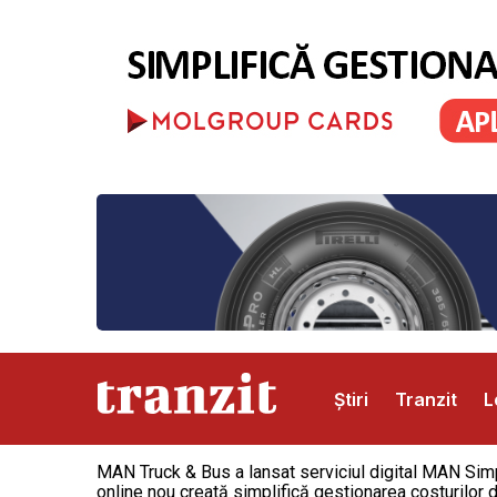
Știri
Tranzit
L
MAN Truck & Bus a lansat serviciul digital MAN Simpl
Abonamente
Publicitate
Contact
online nou creată simplifică gestionarea costurilor d