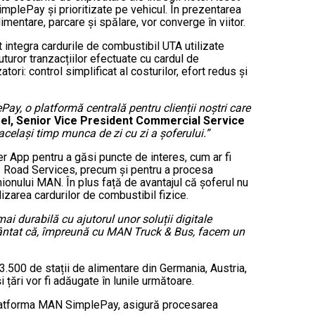
 SimplePay și prioritizate pe vehicul. În prezentarea
imentare, parcare și spălare, vor converge în viitor.
t integra cardurile de combustibil UTA utilizate
uror tranzacțiilor efectuate cu cardul de
ori: control simplificat al costurilor, efort redus și
y, o platformă centrală pentru clienții noștri care
el, Senior Vice President Commercial Service
 același timp munca de zi cu zi a șoferului.”
r App pentru a găsi puncte de interes, cum ar fi
IS Road Services, precum și pentru a procesa
amionului MAN. În plus față de avantajul că șoferul nu
zarea cardurilor de combustibil fizice.
i durabilă cu ajutorul unor soluții digitale
ântat că, împreună cu MAN Truck & Bus, facem un
.500 de stații de alimentare din Germania, Austria,
 țări vor fi adăugate în lunile următoare.
în platforma MAN SimplePay, asigură procesarea