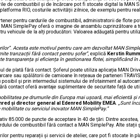
rdurile de combustibil și de încărcare pot fi stocate digital la MAN
latforma RIO, costurile activității zilnice, de exemplu pentru real
tener pentru cardurile de combustibil, administratorii de flote po
rma MAN SimplePay oferă o imagine de ansamblu cuprinzătoare a tut
u vehicule de la alți producători. Valoarea adăugată pentru utilizat
lor”. Acesta este motivul pentru care am dezvoltat MAN SimplePa
rmite tranzacții fără contact pentru șofer”,
explică
Kerstin Rumm
te transparența și eficiența în gestionarea flotei, simplificând în
de plată fără contact. Șoferul poate utiliza aplicația MAN Drive
e parcare sau spălătorii de camioane în rețeaua de parteneri TRAV
a fi posibil și prin intermediul sistemului de infotainment al autoc
ă contact oferă avantaje suplimentare de securitate față de utili
ilitatea pe drumurile din Europa mai ușoară, mai eficientă și ma
nred și director general al Edenred Mobility EMEA
.
„Sunt înc
de mobilitate cu serviciul inovator MAN SimplePay.”
v 85.000 de puncte de acceptare în 40 de țări. Dintre acestea, 3
ardului de combustibil fără contact a MAN SimplePay. Alte stații și
ilor pentru reparații și servicii de atelier, care pot fi stocate 