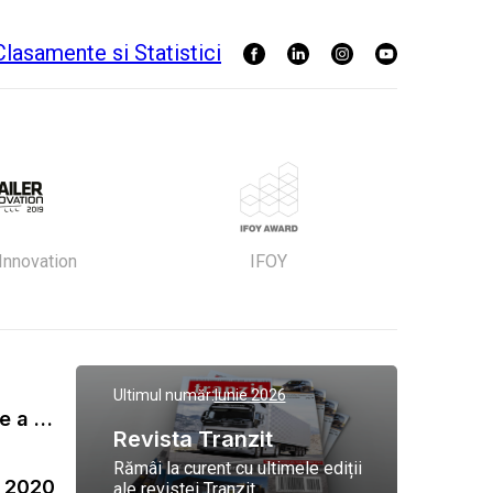
 Innovation
IFOY
Ultimul număr:
Iunie 2026
Gala Tranzit de premiere a celor mai eficienti operatori de transport marfa 2023
Revista Tranzit
Rămâi la curent cu ultimele ediții
a 2020
ale revistei Tranzit