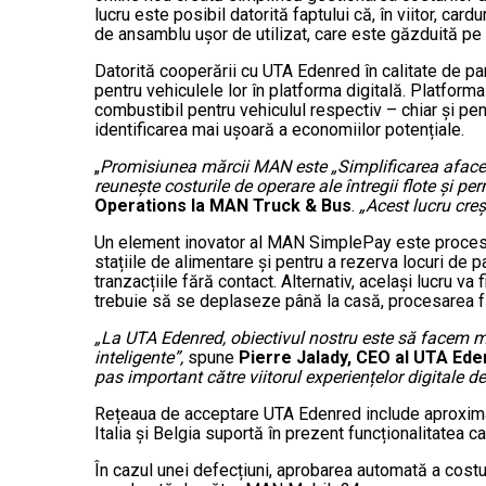
lucru este posibil datorită faptului că, în viitor, ca
de ansamblu ușor de utilizat, care este găzduită pe p
Datorită cooperării cu UTA Edenred în calitate de par
pentru vehiculele lor în platforma digitală. Platfo
combustibil pentru vehiculul respectiv – chiar și pentr
identificarea mai ușoară a economiilor potențiale.
„
Promisiunea mărcii MAN este „Simplificarea afaceri
reunește costurile de operare ale întregii flote și pe
Operations la MAN Truck & Bus
.
„Acest lucru creș
Un element inovator al MAN SimplePay este procesul 
stațiile de alimentare și pentru a rezerva locuri d
tranzacțiile fără contact. Alternativ, același lucru v
trebuie să se deplaseze până la casă, procesarea făr
„La UTA Edenred, obiectivul nostru este să facem mob
inteligente”,
spune
Pierre Jalady, CEO al UTA Ede
pas important către viitorul experiențelor digitale 
Rețeaua de acceptare UTA Edenred include aproximati
Italia și Belgia suportă în prezent funcționalitatea c
În cazul unei defecțiuni, aprobarea automată a costur