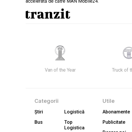
accelerată de către MAN Mobile24.
Van of the Year
Truck of 
Categorii
Utile
Știri
Logistică
Abonamente
Bus
Top
Publicitate
Logistica