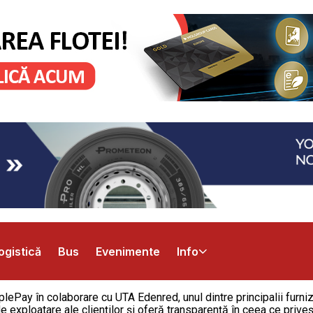
ogistică
Bus
Evenimente
Info
ePay în colaborare cu UTA Edenred, unul dintre principalii furniz
e exploatare ale clienților și oferă transparență în ceea ce priveș