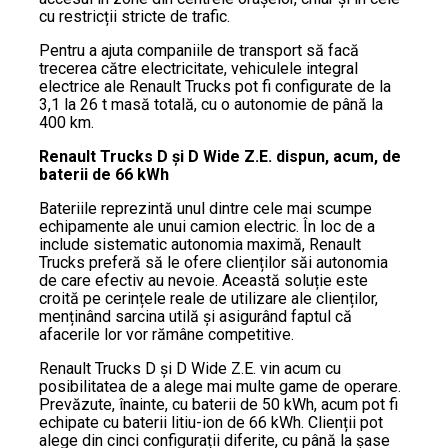
cu restricții stricte de trafic.
Pentru a ajuta companiile de transport să facă
trecerea către electricitate, vehiculele integral
electrice ale Renault Trucks pot fi configurate de la
3,1 la 26 t masă totală, cu o autonomie de până la
400 km.
Renault Trucks D și D Wide Z.E. dispun, acum, de
baterii de 66 kWh
Bateriile reprezintă unul dintre cele mai scumpe
echipamente ale unui camion electric. În loc de a
include sistematic autonomia maximă, Renault
Trucks preferă să le ofere clienților săi autonomia
de care efectiv au nevoie. Această soluție este
croită pe cerințele reale de utilizare ale clienților,
menținând sarcina utilă și asigurând faptul că
afacerile lor vor rămâne competitive.
Renault Trucks D și D Wide Z.E. vin acum cu
posibilitatea de a alege mai multe game de operare.
Prevăzute, înainte, cu baterii de 50 kWh, acum pot fi
echipate cu baterii litiu-ion de 66 kWh. Clienții pot
alege din cinci configurații diferite, cu până la șase