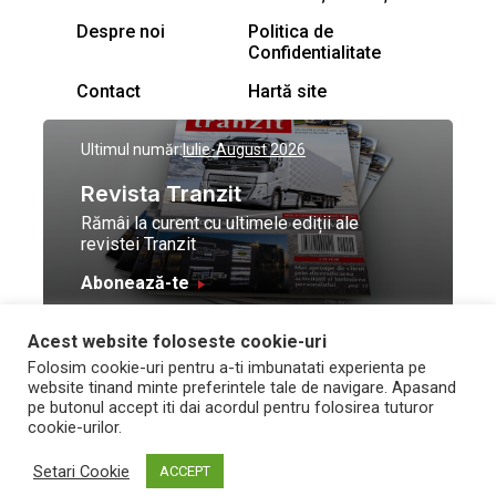
Despre noi
Politica de
Confidentialitate
Contact
Hartă site
Ultimul număr:
Iulie-August 2026
Revista Tranzit
Rămâi la curent cu ultimele ediții ale
revistei Tranzit
Abonează-te
Acest website foloseste cookie-uri
© Toate drepturile
Design by
High Contrast
Folosim cookie-uri pentru a-ti imbunatati experienta pe
rezervate Trafic Media
and development by
Neo
website tinand minte preferintele tale de navigare. Apasand
2026
Vision Technologies
pe butonul accept iti dai acordul pentru folosirea tuturor
cookie-urilor.
Setari Cookie
ACCEPT