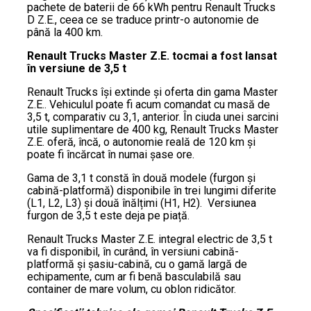
pachete de baterii de 66 kWh pentru Renault Trucks
D Z.E., ceea ce se traduce printr-o autonomie de
până la 400 km.
Renault Trucks Master Z.E. tocmai a fost lansat
în versiune de 3,5 t
Renault Trucks își extinde și oferta din gama Master
Z.E.. Vehiculul poate fi acum comandat cu masă de
3,5 t, comparativ cu 3,1, anterior. În ciuda unei sarcini
utile suplimentare de 400 kg, Renault Trucks Master
Z.E. oferă, încă, o autonomie reală de 120 km și
poate fi încărcat în numai șase ore.
Gama de 3,1 t constă în două modele (furgon și
cabină-platformă) disponibile în trei lungimi diferite
(L1, L2, L3) și două înălțimi (H1, H2). Versiunea
furgon de 3,5 t este deja pe piață.
Renault Trucks Master Z.E. integral electric de 3,5 t
va fi disponibil, în curând, în versiuni cabină-
platformă și șasiu-cabină, cu o gamă largă de
echipamente, cum ar fi benă basculabilă sau
container de mare volum, cu oblon ridicător.