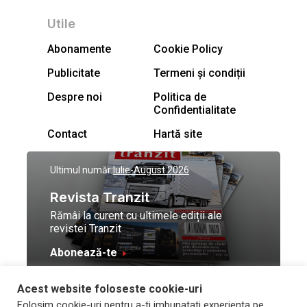
Utile
Abonamente
Cookie Policy
Publicitate
Termeni și condiții
Despre noi
Politica de
Confidentialitate
Contact
Hartă site
Ultimul număr:
Iulie-August 2026
Revista Tranzit
Rămâi la curent cu ultimele ediții ale
revistei Tranzit
Abonează-te
Acest website foloseste cookie-uri
© Toate drepturile
Design by
High Contrast
Folosim cookie-uri pentru a-ti imbunatati experienta pe