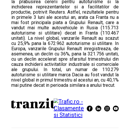
la prabusirea cererii pentru autoturisme si la
inchiderea reprezentantelor si a facilitatilor de
productie, potrivit Reuters. Astfel, rezultatele pentru
in primele 3 luni ale acestui an, arata ca Franta nu a
mai fost principala piata a Grupului Renault, care a
vandut mai multe autovehicule in Rusia (115.713
autoturisme si utilitare) decat in Franta (110.467
unitati). La nivel global, vanzarile Renault au scazut
cu 25,9% pana la 672.962 autoturisme si utilitare. In
Europa, vanzarile Grupului Renault inregistreaza, de
asemenea, un declin cu 36%, pana la 321.756 unitati,
cu un declin accelerat spre sfarsitul trimestrului din
cauza inchiderii activitatilor industriale si comerciale
ale grupului. In total, un numar de 110.279
autoturisme si utilitare marca Dacia au fost vandut la
nivel global in primul trimestru al acestui an, cu 40,1%
mai putine decat in perioada similara a anului trecut.