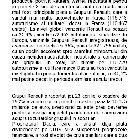
productie, potrivit Reuters. Astfel, rezultatele pentru
in primele 3 luni ale acestui an, arata ca Franta nu a
mai fost principala piata a Grupului Renault, care a
vandut mai multe autovehicule in Rusia (115.713
autoturisme si utilitare) decat in Franta (110.467
unitati). La nivel global, vanzarile Renault au scazut
cu 25,9% pana la 672.962 autoturisme si utilitare. In
Europa, vanzarile Grupului Renault inregistreaza, de
asemenea, un declin cu 36%, pana la 321.756 unitati,
cu un declin accelerat spre sfarsitul trimestrului din
cauza inchiderii activitatilor industriale si comerciale
ale grupului. In total, un numar de 110.279
autoturisme si utilitare marca Dacia au fost vandut la
nivel global in primul trimestru al acestui an, cu 40,1%
mai putine decat in perioada similara a anului trecut.
Grupul Renault a raportat, joi, 23 aprilie, o scadere de
19,2% a veniturilor in primul trimestru, pana la 10,125
miliarde de euro, avertizand ca este prea devreme
pentru a evalua impactul pandemiei de coronavirus
asupra rezultatelor grupului in acest an.
Proprietarul Dacia, care a anulat deja plata
dividendelor pe 2019 si a suspendat prognozele
financiare, a fost afectat de criza sanitara care a dus