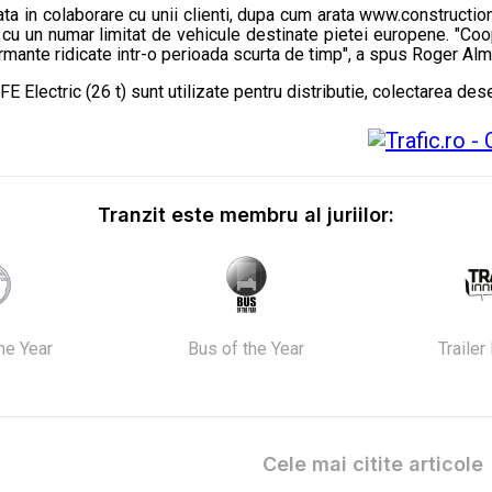
ta in colaborare cu unii clienti, dupa cum arata www.constructio
 cu un numar limitat de vehicule destinate pietei europene. "Coo
ormante ridicate intr-o perioada scurta de timp", a spus Roger Al
lectric (26 t) sunt utilizate pentru distributie, colectarea deseur
Tranzit este membru al juriilor:
the Year
Bus of the Year
Trailer
Cele mai citite articole