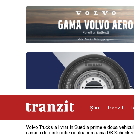
Știri
Tranzit
L
Volvo Trucks a livrat in Suedia primele doua vehicul
Abonamente
Publicitate
Contact
camion de distributie pentru compania DB Schenker