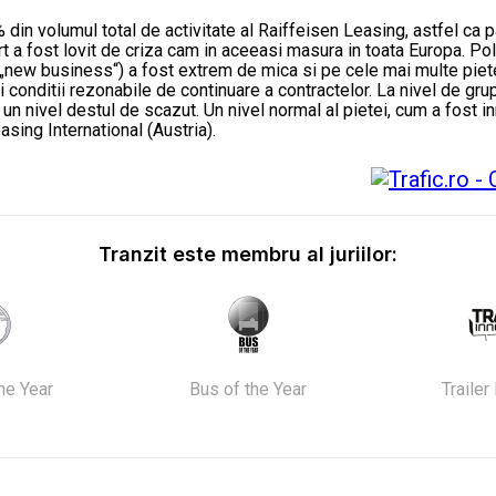
din volumul total de activitate al Raiffeisen Leasing, astfel ca 
rt a fost lovit de criza cam in aceeasi masura in toata Europa. P
(„new business“) a fost extrem de mica si pe cele mai multe pie
ii conditii rezonabile de continuare a contractelor. La nivel de g
 un nivel destul de scazut. Un nivel normal al pietei, cum a fost i
or Raiffeisen Leasing International (Austria).
Tranzit este membru al juriilor:
the Year
Bus of the Year
Trailer