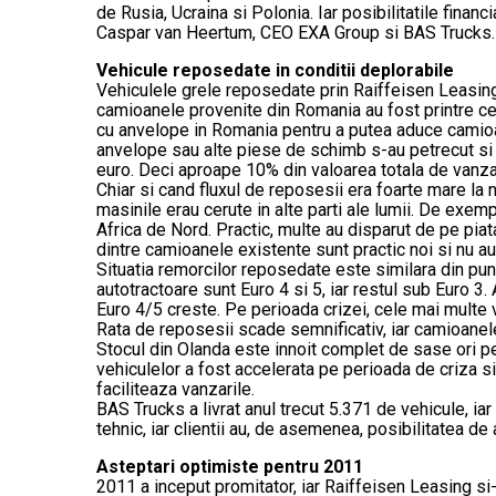
de Rusia, Ucraina si Polonia. Iar posibilitatile fina
Caspar van Heertum, CEO EXA Group si BAS Trucks. U
Vehicule reposedate in conditii deplorabile
Vehiculele grele reposedate prin Raiffeisen Leasing a
camioanele provenite din Romania au fost printre ce
cu anvelope in Romania pentru a putea aduce camioane
anvelope sau alte piese de schimb s-au petrecut si i
euro. Deci aproape 10% din valoarea totala de vanza
Chiar si cand fluxul de reposesii era foarte mare la 
masinile erau cerute in alte parti ale lumii. De exe
Africa de Nord. Practic, multe au disparut de pe pia
dintre camioanele existente sunt practic noi si nu 
Situatia remorcilor reposedate este similara din punc
autotractoare sunt Euro 4 si 5, iar restul sub Euro 3
Euro 4/5 creste. Pe perioada crizei, cele mai multe v
Rata de reposesii scade semnificativ, iar camioane
Stocul din Olanda este innoit complet de sase ori pe 
vehiculelor a fost accelerata pe perioada de criza si 
faciliteaza vanzarile.
BAS Trucks a livrat anul trecut 5.371 de vehicule, i
tehnic, iar clientii au, de asemenea, posibilitatea de 
Asteptari optimiste pentru 2011
2011 a inceput promitator, iar Raiffeisen Leasing si-a