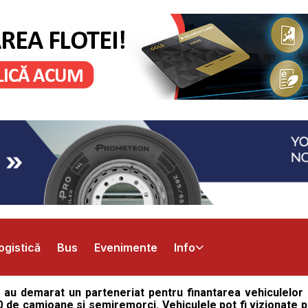
ogistică
Bus
Evenimente
Info
 au demarat un parteneriat pentru finantarea vehiculelor c
e camioane si semiremorci. Vehiculele pot fi vizionate pe i