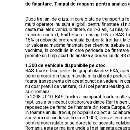
de finantare. Timpul de raspuns pentru analiza 
Dupa trei ani de criza, in care piata de transport a 
multi operatori nu sunt eligibili pentru finantare si
cauta mai ales vehicule tinere, de 2-3 ani, cu rulaj 
In acest context, Raiffeisen Leasing IFN si BAS Tr
15% si dobanda preferentiala Euribor la trei luni, l
iar valoarea maxima finantata per client nu trebuie 
vechime, in conditiile in care perioada de finantar
promite un timp scurt de analiza a dosarului de 48 de 
1.300 de vehicule disponibile pe stoc
BAS Trucks face parte din grupul olandez EXA, speci
semiremorci, din toate marcile si la diferite preturi.
foarte transparenta din acest punct de vedere, in cond
nu doar pretul de vanzare, ci si cel pentru leasing, cu
si in romana.
In 2008-2010, BAS Trucks a cumparat foarte multe veh
fapt, asa a si inceput colaborarea dintre Raiffeisen
reposedate de firma de finantare din toata Europa. 
in toamna anului trecut, principalul obiect al colab
acestora ridicandu-se la circa 1.000, la nivel europ
semiremorci rulate si se doreste ca aceasta colabor
Romania este prima tara unde a fost lansata aceasta o