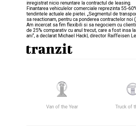
inregistrat nicio renuntare la contractul de leasing.
Finantarea vehiculelor comerciale reprezinta 55-60% 
tendintele actuale ale pietei. „Segmentul de transpo
sa reactionam, pentru ca ponderea contractelor noi 
Am incercat sa fim flexibili si sa negociem cu client
de 25% comparativ cu anul trecut, care a fost insa la
ani“, a declarat Michael Hackl, direct
Van of the Year
Truck of 