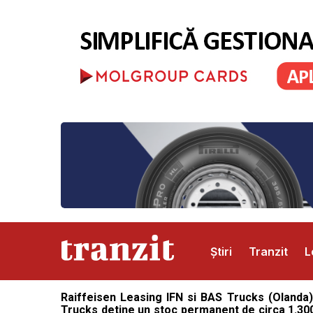
Știri
Tranzit
L
Raiffeisen Leasing IFN si BAS Trucks (Olanda)
Abonamente
Publicitate
Contact
Trucks detine un stoc permanent de circa 1.300 d