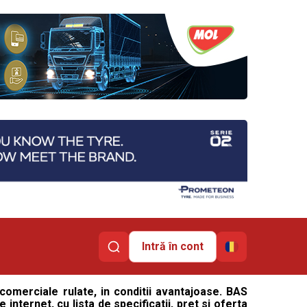
Intră în cont
omerciale rulate, in conditii avantajoase. BAS
nternet, cu lista de specificatii, pret si oferta