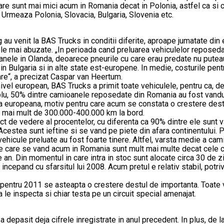
nciare sunt mai mici acum in Romania decat in Polonia, astfel ca s
rmeaza Polonia, Slovacia, Bulgaria, Slovenia etc.
u venit la BAS Trucks in conditii diferite, aproape jumatate din e
le mai abuzate. „In perioada cand preluarea vehiculelor reposed
le in Olanda, deoarece pneurile cu care erau predate nu puteau fi 
n Bulgaria si in alte state est-europene. In medie, costurile pent
re“, a precizat Caspar van Heertum.
nivel european, BAS Trucks a primit toate vehiculele, pentru ca, d
mplu, 50% dintre camioanele reposedate din Romania au fost vandu
ta europeana, motiv pentru care acum se constata o crestere dest
au mai mult de 300.000-400.000 km la bord.
t de vedere al procentelor, cu diferenta ca 90% dintre ele sunt va
. Acestea sunt ieftine si se vand pe piete din afara continentului
ehicule preluate au fost foarte tinere. Altfel, varsta medie a ca
le care se vand acum in Romania sunt mult mai multe decat cele
an. Din momentul in care intra in stoc sunt alocate circa 30 de z
incepand cu sfarsitul lui 2008. Acum pretul e relativ stabil, potri
ar pentru 2011 se asteapta o crestere destul de importanta. Toate 
a le inspecta si chiar testa pe un circuit special amenajat.
 depasit deja cifrele inregistrate in anul precedent. In plus, de l