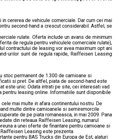
 si in cererea de vehicule comerciale. Dar cum cei mai
 pentru second-hand a crescut considerabil. Astfel, se
merciale rulate. Oferta include un avans de minimum
erita de regula pentru vehiculele comerciale rulate),
alul contractului de leasing vor avea maximum opt ani
and-urilor sunt de regula rapide, Raiffeisen Leasing
 cu stoc permanent de 1.300 de camioane si
ficatii si pret. De altfel, piata de second-hand este
t este unic. Odata intrati pe site, cei interesati vad
ca pentru leasing online. Informatiile sunt disponibile
cele mai multe in afara continentului nostru. De
eluand multe dintre camioanele si semiremorcile
recuperate de pe piata romaneasca, in mai 2009. Pana
osedate din reteaua Raiffeisen Leasing, numarul
preuna a unei oferte de finantare pentru camioane si
 Raiffeisen Leasing este prezenta.
ortante pentru BAS Trucks din Europa de Est, alaturi