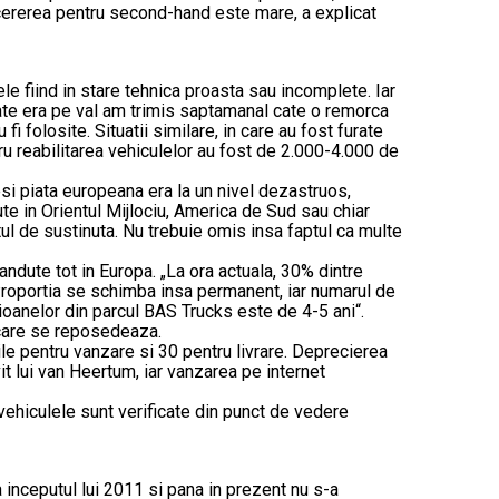
i cererea pentru second-hand este mare, a explicat
le fiind in stare tehnica proasta sau incomplete. Iar
ate era pe val am trimis saptamanal cate o remorca
folosite. Situatii similare, in care au fost furate
ru reabilitarea vehiculelor au fost de 2.000-4.000 de
esi piata europeana era la un nivel dezastruos,
te in Orientul Mijlociu, America de Sud sau chiar
ul de sustinuta. Nu trebuie omis insa faptul ca multe
ndute tot in Europa. „La ora actuala, 30% dintre
. Proportia se schimba insa permanent, iar numarul de
mioanelor din parcul BAS Trucks este de 4-5 ani“.
 care se reposedeaza.
ile pentru vanzare si 30 pentru livrare. Deprecierea
vit lui van Heertum, iar vanzarea pe internet
vehiculele sunt verificate din punct de vedere
a inceputul lui 2011 si pana in prezent nu s-a