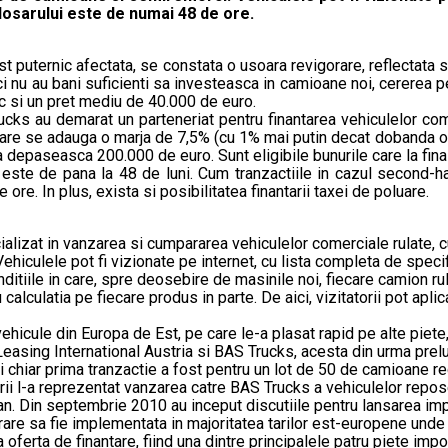
dosarului este de numai 48 de ore.
fost puternic afectata, se constata o usoara revigorare, reflectata
 nici nu au bani suficienti sa investeasca in camioane noi, cererea
mic si un pret mediu de 40.000 de euro.
ucks au demarat un parteneriat pentru finantarea vehiculelor co
a care se adauga o marja de 7,5% (cu 1% mai putin decat dobanda of
sa depaseasca 200.000 de euro. Sunt eligibile bunurile care la fin
e este de pana la 48 de luni. Cum tranzactiile in cazul second-h
ore. In plus, exista si posibilitatea finantarii taxei de poluare.
alizat in vanzarea si cumpararea vehiculelor comerciale rulate,
 Vehiculele pot fi vizionate pe internet, cu lista completa de speci
itiile in care, spre deosebire de masinile noi, fiecare camion rula
 calculatia pe fiecare produs in parte. De aici, vizitatorii pot apli
icule din Europa de Est, pe care le-a plasat rapid pe alte piete, 
 Leasing International Austria si BAS Trucks, acesta din urma pr
Si chiar prima tranzactie a fost pentru un lot de 50 de camioane 
orarii l-a reprezentat vanzarea catre BAS Trucks a vehiculelor rep
ean. Din septembrie 2010 au inceput discutiile pentru lansarea im
are sa fie implementata in majoritatea tarilor est-europene unde
ferta de finantare, fiind una dintre principalele patru piete imp