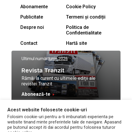
Abonamente
Cookie Policy
Publicitate
Termeni și condiții
Despre noi
Politica de
Confidentialitate
Contact
Hartă site
Ultimul număr:
Iunie 2026
Revista Tranzit
Rămâi la curent cu ultimele ediții ale
revistei Tranzit
Abonează-te
Acest website foloseste cookie-uri
© Toate drepturile
Design by
High Contrast
Folosim cookie-uri pentru a-ti imbunatati experienta pe
rezervate Trafic Media
and development by
Neo
website tinand minte preferintele tale de navigare. Apasand
2026
Vision Technologies
pe butonul accept iti dai acordul pentru folosirea tuturor