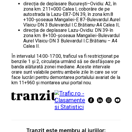
direcția de deplasare București–Ovidiu: A2, în
zona km. 211+000 Calea I, coborâre de pe
autostrada la Lazu-E87-DN 39, în zona km.8
+100-șoseaua Mangaliei-E 87-Bulevardul Aurel
Vlaicu-DN 3 Bulevardul I.C.Brătianu-A4 Calea II;
direcția de deplasare Lazu-Ovidiu: DN 39-în
zona km. 8+100-șoseaua Mangaliei-Bulevardul
Aurel Vlaicu-DN 3 Bulevardul I.C.Brătianu – A4
Calea II.
În intervalul 14:00-17:00, traficul va fi restricționat pe
benzile 1 și 2, circulația urmând să se desfășoare pe
banda alăturată zonei mediane. Aceste intervale
orare sunt valabile pentru ambele zile în care se vor
face lucrări pentru demontarea portalului avariat de la
km 11+960 și montarea unui portal nou.
Tranzit este membru al juriilor: