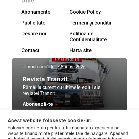
Utile
Abonamente
Cookie Policy
Publicitate
Termeni și condiții
Despre noi
Politica de
Confidentialitate
Contact
Hartă site
Ultimul număr:
Iulie-August 2026
Revista Tranzit
Rămâi la curent cu ultimele ediții ale
revistei Tranzit
Abonează-te
Acest website foloseste cookie-uri
© Toate drepturile
Design by
High Contrast
Folosim cookie-uri pentru a-ti imbunatati experienta pe
rezervate Trafic Media
and development by
Neo
website tinand minte preferintele tale de navigare. Apasand
2026
Vision Technologies