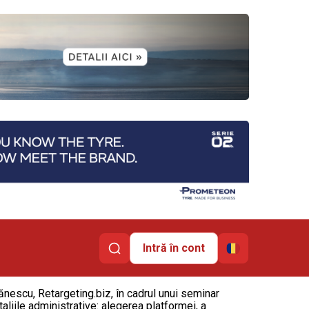
Intră în cont
nescu, Retargeting.biz, în cadrul unui seminar
liile administrative: alegerea platformei, a