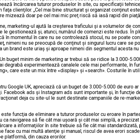
ează încărcarea tuturor produselor în site, cu specificaţii tehnice
în faţa clienţilor. „Cel mai bine structurat şi organizat conţinut e
care mizează doar pe cel mai mic preţ riscă să iasă rapid din piaţă
e, marketing-ul ajută la creşterea traficului şi a volumelor de com
re le gestionează şi, atunci, numărul de comenzi este redus. În p
 în momentul în care nu se controlează stocul, nu se poate control
reţ, nimeni nu se preocupă de conţinut şi singurul lucru care se p
a un brand este uriaş şi aproape nimeni din segmentul acesta nu 
Un buget minim de marketing ar trebui să se ridice la 3.000-5.000 
ai degrabă experimentează canalele cele mai performante, în func
 care este un mix între «display» şi «search». Costurile în uti
tru Google UK, apreciază că un buget de 3.000-5.000 de euro ar pu
ţi. Facebook ads şi Instagram ads sunt importante şi, în funcţie de
teracţionat deja cu site-ul le sunt destinate campaniile de re-mark
e este funcţia de eliminare a tuturor produselor cu eroare în parte
u ca navigarea să fie cât mai uşoară şi cât mai simplă, a preciz
are a informaţiilor în site trebuie să fie cât mai standardizată, p
 face cu mai multă atenţie şi manual, riscul de avea erori scade
e platformă, din cauza erorilor.