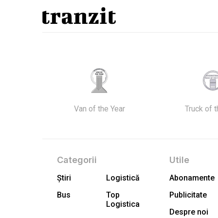
Van of the Year
Truck of 
Categorii
Utile
Știri
Logistică
Abonamente
Bus
Top
Publicitate
Logistica
Despre noi