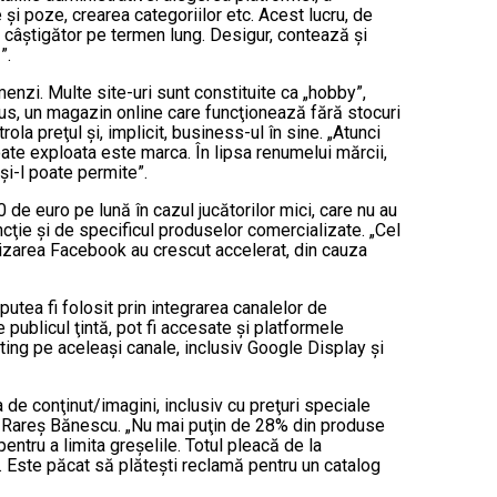
 şi poze, crearea categoriilor etc. Acest lucru, de
ste câştigător pe termen lung. Desigur, contează şi
”.
enzi. Multe site-uri sunt constituite ca „hobby”,
lus, un magazin online care funcţionează fără stocuri
a preţul şi, implicit, business-ul în sine. „Atunci
oate exploata este marca. În lipsa renumelui mărcii,
şi-l poate permite”.
de euro pe lună în cazul jucătorilor mici, care nu au
ţie şi de specificul produselor comercializate. „Cel
lizarea Facebook au crescut accelerat, din cauza
tea fi folosit prin integrarea canalelor de
 publicul ţintă, pot fi accesate şi platformele
eting pe aceleaşi canale, inclusiv Google Display şi
a de conţinut/imagini, inclusiv cu preţuri speciale
at Rareş Bănescu. „Nu mai puţin de 28% din produse
entru a limita greşelile. Totul pleacă de la
. Este păcat să plăteşti reclamă pentru un catalog