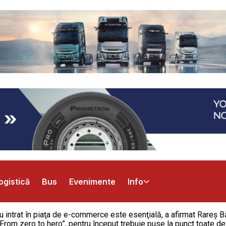
ogistică
Bus
Evenimente
Info
 intrat în piaţa de e-commerce este esenţială, a afirmat Rareş Bă
rom zero to hero”, pentru început trebuie puse la punct toate deta