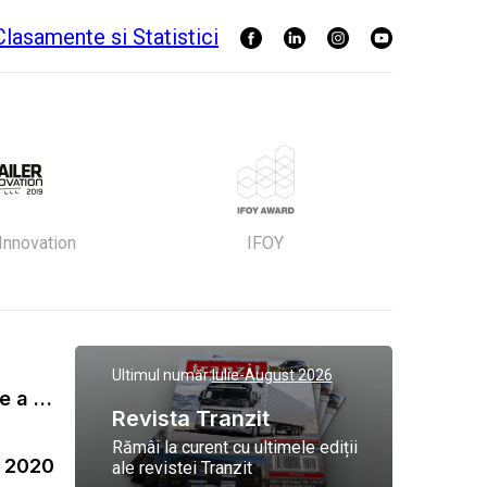
 Innovation
IFOY
Ultimul număr:
Iulie-August 2026
Gala Tranzit de premiere a celor mai eficienti operatori de transport marfa 2023
Revista Tranzit
Rămâi la curent cu ultimele ediții
a 2020
ale revistei Tranzit