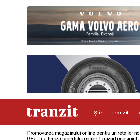
Știri
Tranzit
L
Promovarea magazinului online pentru un retailer nou
Abonamente
Publicitate
Contact
GPeC pe tema comerţului online. Urmând principiul „F