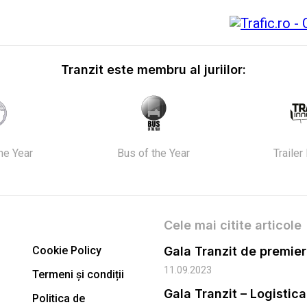
Tranzit este membru al juriilor:
the Year
Bus of the Year
Trailer
Cele mai citite articole
Cookie Policy
11.09.2023
Termeni și condiții
Gala Tranzit – Logistic
Politica de