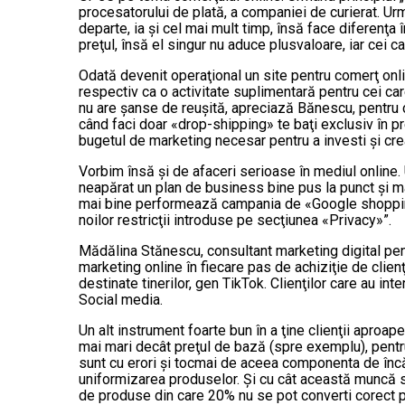
procesatorului de plată, a companiei de curierat. Urm
departe, ia şi cel mai mult timp, însă face diferenţa 
preţul, însă el singur nu aduce plusvaloare, iar cei 
Odată devenit operaţional un site pentru comerţ onlin
respectiv ca o activitate suplimentară pentru cei ca
nu are şanse de reuşită, apreciază Bănescu, pentru că
când faci doar «drop-shipping» te baţi exclusiv în p
bugetul de marketing necesar pentru a investi şi cre
Vorbim însă şi de afaceri serioase în mediul online. 
neapărat un plan de business bine pus la punct şi m
mai bine performează campania de «Google shopping»,
noilor restricţii introduse pe secţiunea «Privacy»”.
Mădălina Stănescu, consultant marketing digital pen
marketing online în fiecare pas de achiziţie de clien
destinate tinerilor, gen TikTok. Clienţilor care au in
Social media.
Un alt instrument foarte bun în a ţine clienţii aproap
mai mari decât preţul de bază (spre exemplu), pentr
sunt cu erori şi tocmai de aceea componenta de încărc
uniformizarea produselor. Şi cu cât această muncă se
de produse din care 20% nu se pot converti corect p