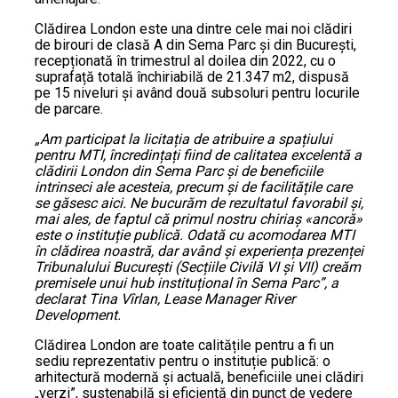
Clădirea London este una dintre cele mai noi clădiri
de birouri de clasă A din Sema Parc și din București,
recepționată în trimestrul al doilea din 2022, cu o
suprafață totală închiriabilă de 21.347 m2, dispusă
pe 15 niveluri și având două subsoluri pentru locurile
de parcare.
„Am participat la licitația de atribuire a spațiului
pentru MTI, încredințați fiind de calitatea excelentă a
clădirii London din Sema Parc și de beneficiile
intrinseci ale acesteia, precum și de facilitățile care
se găsesc aici. Ne bucurăm de rezultatul favorabil și,
mai ales, de faptul că primul nostru chiriaș
«
ancoră»
este o instituție publică. Odată cu acomodarea MTI
în clădirea noastră, dar având și experiența prezenței
Tribunalului București (Secțiile Civilă VI și VII) creăm
premisele unui hub instituțional în Sema Parc”, a
declarat Tina Vîrlan, Lease Manager River
Development.
Clădirea London are toate calitățile pentru a fi un
sediu reprezentativ pentru o instituție publică: o
arhitectură modernă și actuală, beneficiile unei clădiri
„verzi”, sustenabilă și eficientă din punct de vedere