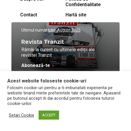
Confidentialitate
Contact
Hartă site
Ultimul număr:
Iulie-August 2026
Revista Tranzit
Rămâi la curent cu ultimele ediții ale
revistei Tranzit
Abonează-te
Acest website foloseste cookie-uri
© Toate drepturile
Design by
High Contrast
Folosim cookie-uri pentru a-ti imbunatati experienta pe
rezervate Trafic Media
and development by
Neo
website tinand minte preferintele tale de navigare. Apasand
2026
Vision Technologies
pe butonul accept iti dai acordul pentru folosirea tuturor
cookie-urilor.
Setari Cookie
ACCEPT