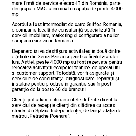
mare firmă de service electro-IT din România, parte
din grupul eMAG, a închiriat un spațiu de peste 4.000
mp.
Acordul a fost intermediat de către Griffes România,
o companie locală de consultanță specializată în
servicii imobiliare, marketing și configurare a noilor
companii care vin în România.
Depanero își va desfășura activitatea în două dintre
clădirile din Sema Parc începând cu finalul acestei
luni. Astfel, peste 4.000 mp au fost rezervate pentru
relocarea activității echipelor tehnice, de operațiuni
și customer support. Totodată, vor fi asigurate și
serviciile de consultanță, diagnosticare, reparații și
instalare pentru produse în garanție sau în post-
garanție de la peste 60 de branduri.
Clienții pot aduce echipamentele defecte direct la
serviciul de recepție clienți din clădirea cu acces
stradal din Splaiul Independenței, de lângă stația de
metrou „Petrache Poenaru”.