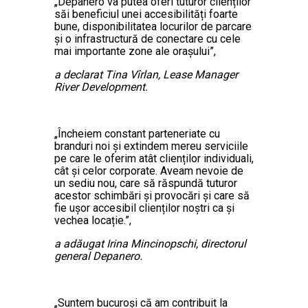
„Depanero va putea oferi tuturor clienților
săi beneficiul unei accesibilități foarte
bune, disponibilitatea locurilor de parcare
și o infrastructură de conectare cu cele
mai importante zone ale orașului”,
a declarat Tina Vîrlan, Lease Manager
River Development.
„Încheiem constant parteneriate cu
branduri noi și extindem mereu serviciile
pe care le oferim atât clienților individuali,
cât și celor corporate. Aveam nevoie de
un sediu nou, care să răspundă tuturor
acestor schimbări și provocări și care să
fie ușor accesibil clienților noștri ca și
vechea locație.”,
a adăugat Irina Mincinopschi, directorul
general Depanero.
„Suntem bucuroși că am contribuit la