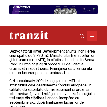
Dezvoltatorul River Development anunță închirierea
unui spațiu de 3.780 m2 Ministerului Transporturilor
și Infrastructurii (MTI), în clădirea London din Sema
Parc, în urma câștigării procesului de licitație
organizat în acest sens. Finanțarea este asigurată
din fonduri europene nerambursabile.
Cei aproximativ 200 de angajați din MTI, ai
structurilor care gestionează fonduri europene, în
calitate de autoritate de management și organism
intermediar, își vor desfășura activitatea în spațiul a
trei etaje din clădirea London, începând cu
septembrie a.c., după finalizarea lucrărilor de
amenajare.