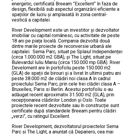
energetic, certificată Breeam ”Excellent” în faza de
design, flexibilă sub aspectul organizării eficiente a
spațiilor de lucru și amplasată în zona central-
vestică a capitalei.
River Development este un investitor și dezvoltator
imobiliar cu capital românesc, cu activitate de peste
18 ani pe piața locală. Compania dezvoltă două
dintre marile proiecte de reconversie urbană ale
capitalei: Sema Parc, situat pe Splaiul Independenței
(circa 1.000.000 m2 GBA), și The Light, situat pe
Bulevardul Iuliu Maniu (circa 150.000 mp GBA). River
Develoment are în portofoliu peste 150.000 m2
(GLA) de spații de birouri și a livrat în ultimii patru ani
peste 38.000 m2 de clădiri noi clasa A în cadrul
proiectului Sema Parc, prin cele trei clădiri clasa A –
Bruxelles, Paris si Berlin. Acestui portofoliu s-au
adăugat recent aproximativ 31.500 m2 (GLA), prin
recepționarea clădirilor London și Oslo. Toate
proiectele recent dezvoltate sau în construcție sunt
certificate după standardele Breeam pentru clădiri
„verzi”
,
cu ratingul Excellent.
River Development, dezvoltatorul proiectelor Sema
Parc și The Light, a anunțat că Depanero, cea mai