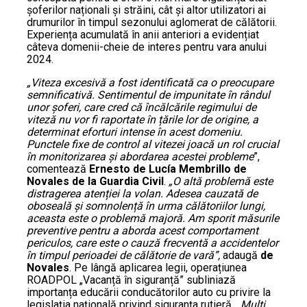
șoferilor naționali și străini, cât și altor utilizatori ai
drumurilor în timpul sezonului aglomerat de călătorii.
Experiența acumulată în anii anteriori a evidențiat
câteva domenii-cheie de interes pentru vara anului
2024.
„Viteza excesivă a fost identificată ca o preocupare
semnificativă. Sentimentul de impunitate în rândul
unor șoferi, care cred că încălcările regimului de
viteză nu vor fi raportate în țările lor de origine, a
determinat eforturi intense în acest domeniu.
Punctele fixe de control al vitezei joacă un rol crucial
în monitorizarea și abordarea acestei probleme
”,
comentează
Ernesto de Lucía Membrillo de
Novales de la Guardia Civil
.
„O altă problemă este
distragerea atenției la volan. Adesea cauzată de
oboseală și somnolență în urma călătoriilor lungi,
aceasta este o problemă majoră. Am sporit măsurile
preventive pentru a aborda acest comportament
periculos, care este o cauză frecventă a accidentelor
în timpul perioadei de călătorie de vară”,
adaugă
de
Novales
. Pe lângă aplicarea legii, operațiunea
ROADPOL „Vacanță în siguranță” subliniază
importanța educării conducătorilor auto cu privire la
legislația națională privind siguranța rutieră.
„Mulți