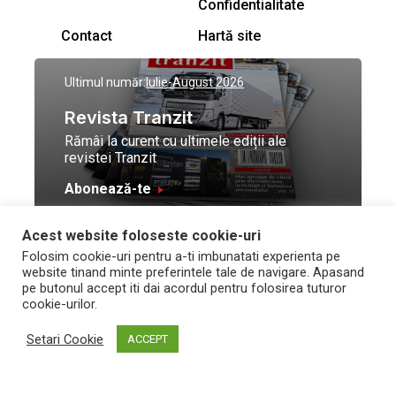
Confidentialitate
Contact
Hartă site
Ultimul număr:
Iulie-August 2026
Revista Tranzit
Rămâi la curent cu ultimele ediții ale
revistei Tranzit
Abonează-te
Acest website foloseste cookie-uri
© Toate drepturile
Design by
High Contrast
Folosim cookie-uri pentru a-ti imbunatati experienta pe
rezervate Trafic Media
and development by
Neo
website tinand minte preferintele tale de navigare. Apasand
2026
Vision Technologies
pe butonul accept iti dai acordul pentru folosirea tuturor
cookie-urilor.
Setari Cookie
ACCEPT