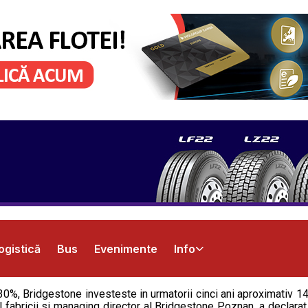
ogistică
Bus
Evenimente
Info
30%, Bridgestone investeste in urmatorii cinci ani aproximativ 14
fabricii si managing director al Bridgestone Poznan, a declarat