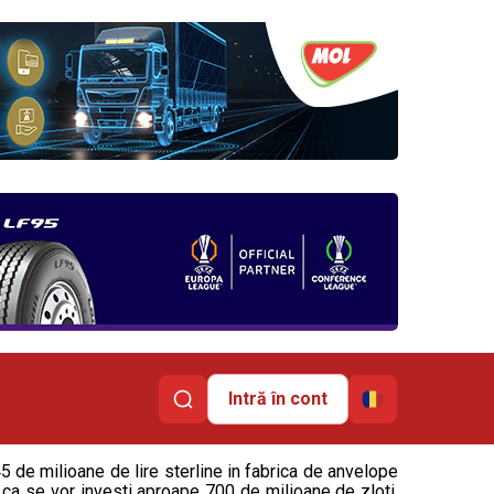
Intră în cont
5 de milioane de lire sterline in fabrica de anvelope
 ca se vor investi aproape 700 de milioane de zloti,