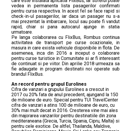
care este instalata aplicatia FlixBus, iar soferul poate
vedea in permanenta lista pasagerilor confirmati
pentru cursa respectiva. In acest fel se face rapid si
check-in-ul pasagerilor, iar daca un pasager nu s-a
mai prezentat la imbarcare, locul sau poate fi vandut
rapid, chiar si pana autocarul ajunge in statia
urmatoare.
Pe langa colaborarea cu FlixBus, Rombus continua
activitatea de transport pe curse ocazionale, in
masura in care exista vehicule disponibile in flota. De
asemenea, inca din 2016 a inceput o colaborare
pentru curse turistice in Comunitate si ar fi interesant
de continuat si pe viitor. Din aprilie 2018 urmeaza sa
fie adaugate in program destinatii noi operate sub
brandul FlixBus.
An record pentru grupul Eurolines
Cifra de vanzari a grupului Eurolines a crescut in
2017 cu 20% fata de anul precedent, ajungand la 150
de milioane de euro. Special pentru TUI TravelCenter
cifra de vanzari a atins 100 de milioane de euro, cu
30% mai mult decat in 2016. Cresterea vine mai ales
din majorarea vanzarilor pentru destinatiile din zona
mediteraneana (Grecia, Turcia, Spania, Cipru, Malta) si
pentru cele exotice. De altfel, Thailanda, Maldive,