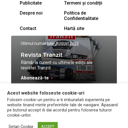
Publicitate
Termeni și condiții
Despre noi
Politica de
Confidentialitate
Contact
Hartă site
Ultimul număr:
Iulie-August 2026
Revista Tranzit
Rămâi la curent cu ultimele ediții ale
revistei Tranzit
Abonează-te
Acest website foloseste cookie-uri
© Toate drepturile
Design by
High Contrast
Folosim cookie-uri pentru a-ti imbunatati experienta pe
rezervate Trafic Media
and development by
Neo
website tinand minte preferintele tale de navigare. Apasand
2026
Vision Technologies
pe butonul accept iti dai acordul pentru folosirea tuturor
cookie-urilor.
Setari Cookie
ACCEPT