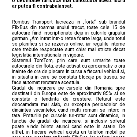
o destinatie turistica mai cunoscuta acest lucru
ar putea fi contrabalansat.
Rombus Transport lucreaza in „forta“ sub brandul
FlixBus din toamna anului trecut, toate cele 15 de
autocare fiind inscriptionate deja in culorile grupului
german. „Am intrat intr-o retea foarte larga, unde totul
se planifica si se rezerva online, iar regulile interne
care trebuie respectate sunt chiar mai stricte decat
legislatia internationala in vigoare.
Sistemul TomTom, prin care sunt urmarite toate
autocarele din flota, este activat cu aproximativ o ora
inainte de ora de plecare in cursa a fiecarui vehicul si,
in situatia in care se constata blocaje pe traseu, se
face automat rerutarea acestuia.
Gradul de incarcare pe cursele din Romania spre
destinatii din Europa este de aproximativ 85% si se
constata o tendinta de crestere. Returul este
deocamdata mai slab, cu exceptia perioadelor de
dinaintea vacantelor, cand multi romani se intorc in
tara. Preturile pe cursele tur-retur sunt dinamice, in
functie de gradul de incarcare, si inclusiv soferul
poate vinde bilete atunci cand este in statie. De
altfel, in fiecare vehicul exista un telefon mobil pe