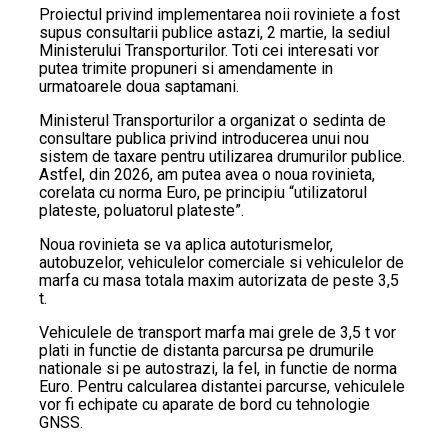
Proiectul privind implementarea noii roviniete a fost
supus consultarii publice astazi, 2 martie, la sediul
Ministerului Transporturilor. Toti cei interesati vor
putea trimite propuneri si amendamente in
urmatoarele doua saptamani.
Ministerul Transporturilor a organizat o sedinta de
consultare publica privind introducerea unui nou
sistem de taxare pentru utilizarea drumurilor publice.
Astfel, din 2026, am putea avea o noua rovinieta,
corelata cu norma Euro, pe principiu “utilizatorul
plateste, poluatorul plateste”.
Noua rovinieta se va aplica autoturismelor,
autobuzelor, vehiculelor comerciale si vehiculelor de
marfa cu masa totala maxim autorizata de peste 3,5
t.
Vehiculele de transport marfa mai grele de 3,5 t vor
plati in functie de distanta parcursa pe drumurile
nationale si pe autostrazi, la fel, in functie de norma
Euro. Pentru calcularea distantei parcurse, vehiculele
vor fi echipate cu aparate de bord cu tehnologie
GNSS.