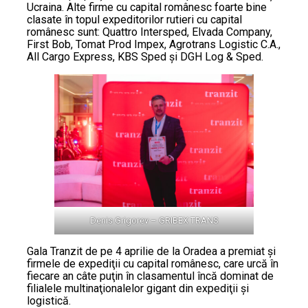
Ucraina. Alte firme cu capital românesc foarte bine
clasate în topul expeditorilor rutieri cu capital
românesc sunt: Quattro Intersped, Elvada Company,
First Bob, Tomat Prod Impex, Agrotrans Logistic C.A.,
All Cargo Express, KBS Sped şi DGH Log & Sped.
Denis Grigorev – GRIBEX TRANS
Gala Tranzit de pe 4 aprilie de la Oradea a premiat şi
firmele de expediţii cu capital românesc, care urcă în
fiecare an câte puţin în clasamentul încă dominat de
filialele multinaţionalelor gigant din expediţii şi
logistică.