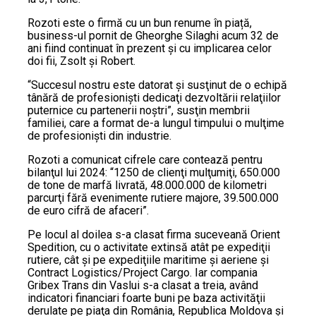
Rozoti este o firmă cu un bun renume în piață,
business-ul pornit de Gheorghe Silaghi acum 32 de
ani fiind continuat în prezent și cu implicarea celor
doi fii, Zsolt și Robert.
“Succesul nostru este datorat şi susţinut de o echipă
tânără de profesionişti dedicaţi dezvoltării relaţiilor
puternice cu partenerii noştri”, susţin membrii
familiei, care a format de-a lungul timpului o mulţime
de profesionişti din industrie.
Rozoti a comunicat cifrele care contează pentru
bilanţul lui 2024: “1250 de clienţi mulţumiţi, 650.000
de tone de marfă livrată, 48.000.000 de kilometri
parcurţi fără evenimente rutiere majore, 39.500.000
de euro cifră de afaceri”.
Pe locul al doilea s-a clasat firma suceveană Orient
Spedition, cu o activitate extinsă atât pe expediţii
rutiere, cât şi pe expediţiile maritime şi aeriene şi
Contract Logistics/Project Cargo. Iar compania
Gribex Trans din Vaslui s-a clasat a treia, având
indicatori financiari foarte buni pe baza activităţii
derulate pe piaţa din România, Republica Moldova şi