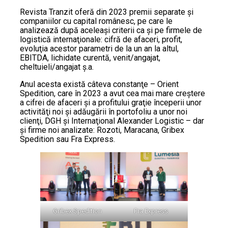
Revista Tranzit oferă din 2023 premii separate şi
companiilor cu capital românesc, pe care le
analizează după aceleaşi criterii ca şi pe firmele de
logistică internaţionale: cifră de afaceri, profit,
evoluţia acestor parametri de la un an la altul,
EBITDA, lichidate curentă, venit/angajat,
cheltuieli/angajat ş.a.
Anul acesta există câteva constanţe – Orient
Spedition, care în 2023 a avut cea mai mare creştere
a cifrei de afaceri şi a profitului graţie începerii unor
activităţi noi şi adăugării în portofoliu a unor noi
clienţi, DGH şi Internaţional Alexander Logistic – dar
şi firme noi analizate: Rozoti, Maracana, Gribex
Spedition sau Fra Express.
Gribex Spedition
Fra Express