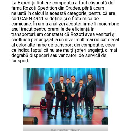
La Expediţii Rutiere competiţia a fost câştigată de
firma Rozoti Spedition din Oradea, până acum
neluată în calcul la această categorie, pentru că are
cod CAEN 4941 şi deţine şi o flotă mică de
camioane. În urma analizei acestei firme în noiembrie
anul trecut pentru premiile de eficienţă în
transporturi, am constatat că Rozoti avea venituri şi
cheltuieli per angajat la un nivel mult mai ridicat decât
al celorlalte firme de transport din competiţie, ceea
ce indica faptul că nu are mulţi şoferi angajaţi, ci mai
degrabă dispeceri sau vânzători de servicii de
tansport.
Rozoti Spedition