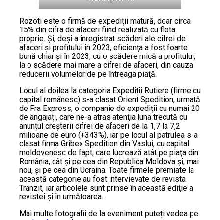
Rozoti este o firmă de expediţii matură, doar circa
15% din cifra de afaceri fiind realizată cu flota
proprie. Şi, deşi a înregistrat scăderi ale cifrei de
afaceri şi profitului în 2023, eficienţa a fost foarte
bună chiar şi în 2023, cu o scădere mică a profitului,
la o scădere mai mare a cifrei de afaceri, din cauza
reducerii volumelor de pe întreaga piaţă.
Locul al doilea la categoria Expediţii Rutiere (firme cu
capital românesc) s-a clasat Orient Spedition, urmată
de Fra Express, o companie de expediţii cu numai 20
de angajaţi, care ne-a atras atenţia luna trecută cu
anunţul creşterii cifrei de afaceri de la 1,7 la 7,2
milioane de euro (+343%), iar pe locul al patrulea s-a
clasat firma Gribex Spedition din Vaslui, cu capital
moldovenesc de fapt, care lucrează atât pe piaţa din
România, cât şi pe cea din Republica Moldova şi, mai
nou, şi pe cea din Ucraina. Toate firmele premiate la
această categorie au fost intervievate de revista
Tranzit, iar articolele sunt prinse în această ediţie a
revistei şi în următoarea.
Mai multe fotografii de la eveniment puteți vedea pe