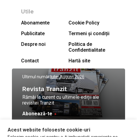
Utile
Abonamente
Cookie Policy
Publicitate
Termeni și condiții
Despre noi
Politica de
Confidentialitate
Contact
Hartă site
Ultimul număr:
Iulie-August 2026
Revista Tranzit
Rămâi la curent cu ultimele ediții ale
revistei Tranzit
Abonează-te
Acest website foloseste cookie-uri
© Toate drepturile
Design by
High Contrast