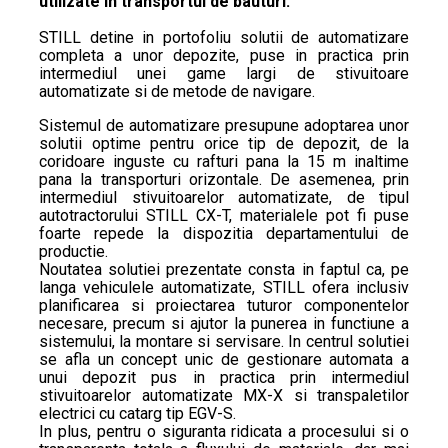
utilizate in transportul de bauturi.
STILL detine in portofoliu solutii de automatizare
completa a unor depozite, puse in practica prin
intermediul unei game largi de stivuitoare
automatizate si de metode de navigare.
Sistemul de automatizare presupune adoptarea unor
solutii optime pentru orice tip de depozit, de la
coridoare inguste cu rafturi pana la 15 m inaltime
pana la transporturi orizontale. De asemenea, prin
intermediul stivuitoarelor automatizate, de tipul
autotractorului STILL CX-T, materialele pot fi puse
foarte repede la dispozitia departamentului de
productie.
Noutatea solutiei prezentate consta in faptul ca, pe
langa vehiculele automatizate, STILL ofera inclusiv
planificarea si proiectarea tuturor componentelor
necesare, precum si ajutor la punerea in functiune a
sistemului, la montare si servisare. In centrul solutiei
se afla un concept unic de gestionare automata a
unui depozit pus in practica prin intermediul
stivuitoarelor automatizate MX-X si transpaletilor
electrici cu catarg tip EGV-S.
In plus, pentru o siguranta ridicata a procesului si o