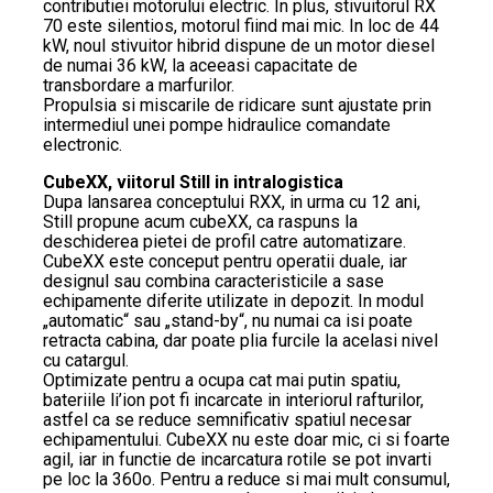
contributiei motorului electric. In plus, stivuitorul RX
70 este silentios, motorul fiind mai mic. In loc de 44
kW, noul stivuitor hibrid dispune de un motor diesel
de numai 36 kW, la aceeasi capacitate de
transbordare a marfurilor.
Propulsia si miscarile de ridicare sunt ajustate prin
intermediul unei pompe hidraulice comandate
electronic.
CubeXX, viitorul Still in intralogistica
Dupa lansarea conceptului RXX, in urma cu 12 ani,
Still propune acum cubeXX, ca raspuns la
deschiderea pietei de profil catre automatizare.
CubeXX este conceput pentru operatii duale, iar
designul sau combina caracteristicile a sase
echipamente diferite utilizate in depozit. In modul
„automatic“ sau „stand-by“, nu numai ca isi poate
retracta cabina, dar poate plia furcile la acelasi nivel
cu catargul.
Optimizate pentru a ocupa cat mai putin spatiu,
bateriile li’ion pot fi incarcate in interiorul rafturilor,
astfel ca se reduce semnificativ spatiul necesar
echipamentului. CubeXX nu este doar mic, ci si foarte
agil, iar in functie de incarcatura rotile se pot invarti
pe loc la 360o. Pentru a reduce si mai mult consumul,