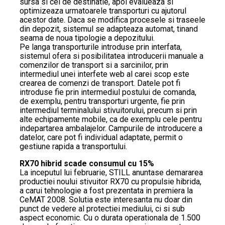
sursa si cel de destinatie, apoi evalueaza si
optimizeaza urmatoarele transporturi cu ajutorul
acestor date. Daca se modifica procesele si traseele
din depozit, sistemul se adapteaza automat, tinand
seama de noua tipologie a depozitului.
Pe langa transporturile introduse prin interfata,
sistemul ofera si posibilitatea introducerii manuale a
comenzilor de transport si a sarcinilor, prin
intermediul unei interfete web al carei scop este
crearea de comenzi de transport. Datele pot fi
introduse fie prin intermediul postului de comanda,
de exemplu, pentru transporturi urgente, fie prin
intermediul terminalului stivuitorului, precum si prin
alte echipamente mobile, ca de exemplu cele pentru
indepartarea ambalajelor. Campurile de introducere a
datelor, care pot fi individual adaptate, permit o
gestiune rapida a transportului.
RX70 hibrid scade consumul cu 15%
La inceputul lui februarie, STILL anuntase demararea
productiei noului stivuitor RX70 cu propulsie hibrida,
a carui tehnologie a fost prezentata in premiera la
CeMAT 2008. Solutia este interesanta nu doar din
punct de vedere al protectiei mediului, ci si sub
aspect economic. Cu o durata operationala de 1.500