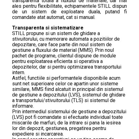
transparenta totala a fluxului de materiale, dar mai
ales pentru flexibilitate, echipamentele STILL dispun
de un sistem de exploatare duala, putand fi
comandate atat automat, cat si manual.
Transparenta si sistematizare
STILL propune si un sistem de ghidare a
stivuitorului, cu memorare automata a pozitiilor de
depozitare, care face parte din noul sistem de
gestiune a fluxului de material (MMS). Prin noul
pachet de programe, clientul dispune de module
pentru exploatarea eficienta si operativa a
depozitelor, dar si pentru optimizarea transportului
intern.
Astfel, functiile si performantele disponibile acum
sunt net superioare celor ce apartin unor sisteme
similare, MMS fiind alcatuit in principal din sistemul
de gestiune a depozitului (LVS), sistemul de ghidare
a transportului/stivuitorului (TLS) si sistemul de
informare.
Prin intermediul sistemului de gestiune a depozitului
(LVS) pot fi comandate si efectuate individual toate
miscarile de marfuri, de la intrare si pana la iesirea
lor din depozit, gestiunea, pregatirea pentru
expediere si incarcarea.