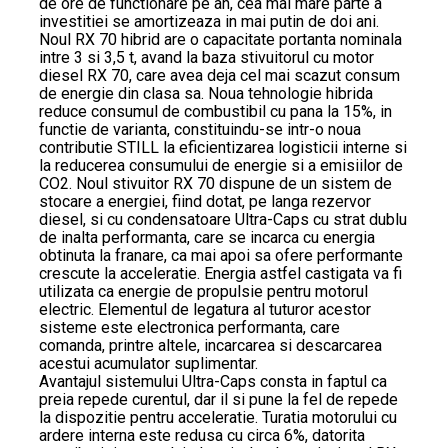
de ore de functionare pe an, cea mai mare parte a
investitiei se amortizeaza in mai putin de doi ani.
Noul RX 70 hibrid are o capacitate portanta nominala
intre 3 si 3,5 t, avand la baza stivuitorul cu motor
diesel RX 70, care avea deja cel mai scazut consum
de energie din clasa sa. Noua tehnologie hibrida
reduce consumul de combustibil cu pana la 15%, in
functie de varianta, constituindu-se intr-o noua
contributie STILL la eficientizarea logisticii interne si
la reducerea consumului de energie si a emisiilor de
CO2. Noul stivuitor RX 70 dispune de un sistem de
stocare a energiei, fiind dotat, pe langa rezervor
diesel, si cu condensatoare Ultra-Caps cu strat dublu
de inalta performanta, care se incarca cu energia
obtinuta la franare, ca mai apoi sa ofere performante
crescute la acceleratie. Energia astfel castigata va fi
utilizata ca energie de propulsie pentru motorul
electric. Elementul de legatura al tuturor acestor
sisteme este electronica performanta, care
comanda, printre altele, incarcarea si descarcarea
acestui acumulator suplimentar.
Avantajul sistemului Ultra-Caps consta in faptul ca
preia repede curentul, dar il si pune la fel de repede
la dispozitie pentru acceleratie. Turatia motorului cu
ardere interna este redusa cu circa 6%, datorita