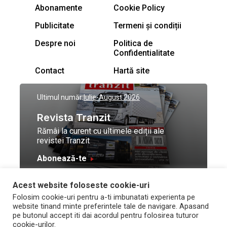
Abonamente
Cookie Policy
Publicitate
Termeni și condiții
Despre noi
Politica de
Confidentialitate
Contact
Hartă site
Ultimul număr:
Iulie-August 2026
Revista Tranzit
Rămâi la curent cu ultimele ediții ale
revistei Tranzit
Abonează-te
Acest website foloseste cookie-uri
© Toate drepturile
Design by
High Contrast
Folosim cookie-uri pentru a-ti imbunatati experienta pe
rezervate Trafic Media
and development by
Neo
website tinand minte preferintele tale de navigare. Apasand
2026
Vision Technologies
pe butonul accept iti dai acordul pentru folosirea tuturor
cookie-urilor.