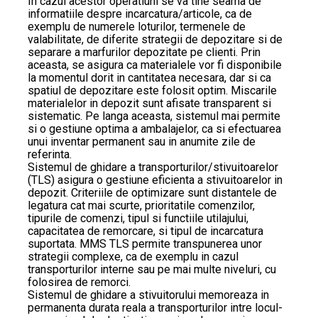
In cazul acestor operatiuni se va tine seama de
informatiile despre incarcatura/articole, ca de
exemplu de numerele loturilor, termenele de
valabilitate, de diferite strategii de depozitare si de
separare a marfurilor depozitate pe clienti. Prin
aceasta, se asigura ca materialele vor fi disponibile
la momentul dorit in cantitatea necesara, dar si ca
spatiul de depozitare este folosit optim. Miscarile
materialelor in depozit sunt afisate transparent si
sistematic. Pe langa aceasta, sistemul mai permite
si o gestiune optima a ambalajelor, ca si efectuarea
unui inventar permanent sau in anumite zile de
referinta.
Sistemul de ghidare a transporturilor/stivuitoarelor
(TLS) asigura o gestiune eficienta a stivuitoarelor in
depozit. Criteriile de optimizare sunt distantele de
legatura cat mai scurte, prioritatile comenzilor,
tipurile de comenzi, tipul si functiile utilajului,
capacitatea de remorcare, si tipul de incarcatura
suportata. MMS TLS permite transpunerea unor
strategii complexe, ca de exemplu in cazul
transporturilor interne sau pe mai multe niveluri, cu
folosirea de remorci.
Sistemul de ghidare a stivuitorului memoreaza in
permanenta durata reala a transporturilor intre locul-