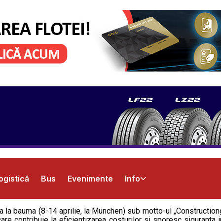
ogistică
Bus
Evenimente
Info
 la bauma (8-14 aprilie, la München) sub motto-ul „Construction
are contribuie la eficientizarea costurilor si sporesc siguranta 