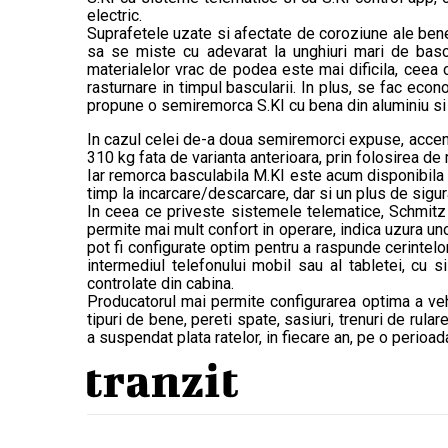
electric.
Suprafetele uzate si afectate de coroziune ale ben
sa se miste cu adevarat la unghiuri mari de bascul
materialelor vrac de podea este mai dificila, ceea
rasturnare in timpul bascularii. In plus, se fac e
propune o semiremorca S.KI cu bena din aluminiu si
In cazul celei de-a doua semiremorci expuse, accentu
310 kg fata de varianta anterioara, prin folosirea de
Iar remorca basculabila M.KI este acum disponibila d
timp la incarcare/descarcare, dar si un plus de sigur
In ceea ce priveste sistemele telematice, Schmitz a
permite mai mult confort in operare, indica uzura un
pot fi configurate optim pentru a raspunde cerintelor
intermediul telefonului mobil sau al tabletei, cu 
controlate din cabina.
Producatorul mai permite configurarea optima a vehicu
tipuri de bene, pereti spate, sasiuri, trenuri de rula
a suspendat plata ratelor, in fiecare an, pe o perioada