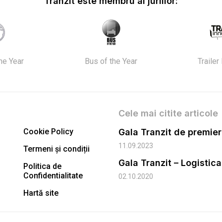
Tranzit este membru al juriilor:
the Year
Bus of the Year
Trailer
Cele mai citite articole
Cookie Policy
11.09.2023
Termeni și condiții
Gala Tranzit – Logistic
Politica de
Confidentialitate
02.10.2020
Hartă site