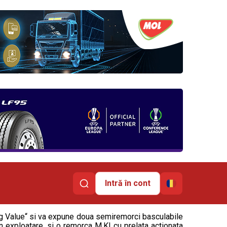
Intră în cont
g Value“ si va expune doua semiremorci basculabile
in exploatare, si o remorca M.KI cu prelata actionata