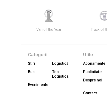
Van of the Year
Truck of 
Categorii
Utile
Știri
Logistică
Abonamente
Bus
Top
Publicitate
Logistica
Despre noi
Evenimente
Contact