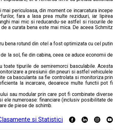
i mai periculoasa, din moment ce incarcatura incepe
ilor, fara a lasa prea multe reziduuri, iar lipirea
nghi mai mic si reducandu-se astfel si riscurile de
ia de a curata bena este mai mica. De aceea Schmitz
u bena rotund din otel a fost optimizata cu cel putin
 de la sol, fie din cabina, ceea ce aduce economii de
ru toate tipurile de semiremorci basculabile. Acesta
itorizare a presiunii din pneuri si astfel vehiculele
ite ca basculanta sa fie controlata si monitoriza prin
icienta la incarcare, deoarece multe functii pot fi
temului sau modular prin care pot fi combinate diverse
 si ele numeroase: financiare (inclusiv posibilitate de
nizare de piese de schimb.