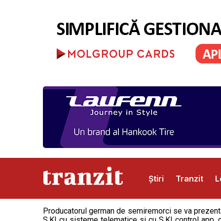
Știri
Tranzit
L
Producatorul german de semiremorci se va prezenta
Abonamente
Publicitate
Contact
S.KI cu sisteme telematice si cu S.KI control app, c