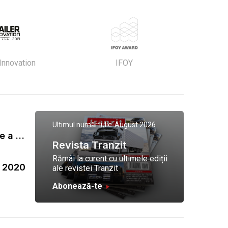
 Innovation
IFOY
Ultimul număr:
Iulie-August 2026
Gala Tranzit de premiere a celor mai eficienti operatori de transport marfa 2023
Revista Tranzit
Rămâi la curent cu ultimele ediții
a 2020
ale revistei Tranzit
Abonează-te