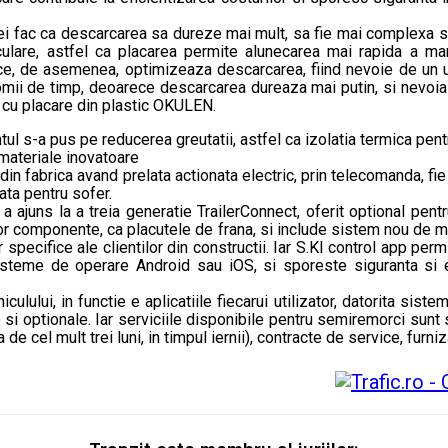
ei fac ca descarcarea sa dureze mai mult, sa fie mai complexa s
are, astfel ca placarea permite alunecarea mai rapida a marfur
 ce, de asemenea, optimizeaza descarcarea, fiind nevoie de un u
conomii de timp, deoarece descarcarea dureaza mai putin, si nevo
 cu placare din plastic OKULEN.
l s-a pus pe reducerea greutatii, astfel ca izolatia termica pentr
 materiale inovatoare
in fabrica avand prelata actionata electric, prin telecomanda, fie
ata pentru sofer.
 ajuns la a treia generatie TrailerConnect, oferit optional pent
or componente, ca placutele de frana, si include sistem nou de mon
 specifice ale clientilor din constructii. Iar S.KI control app perm
sisteme de operare Android sau iOS, si sporeste siguranta si ef
lului, in functie e aplicatiile fiecarui utilizator, datorita sis
re si optionale. Iar serviciile disponibile pentru semiremorci sunt
 de cel mult trei luni, in timpul iernii), contracte de service, fur