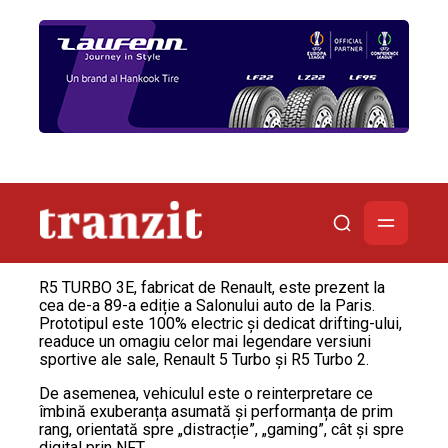
R5 TURBO 3E, fabricat de Renault, este prezent la
cea de-a 89-a ediție a Salonului auto de la Paris.
Prototipul este 100% electric și dedicat drifting-ului,
readuce un omagiu celor mai legendare versiuni
sportive ale sale, Renault 5 Turbo și R5 Turbo 2.
De asemenea, vehiculul este o reinterpretare ce
îmbină exuberanța asumată și performanța de prim
rang, orientată spre „distracție”, „gaming”, cât și spre
digital prin NFT.