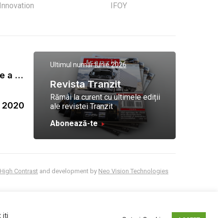
 Innovation
IFOY
Ultimul număr:
Iunie 2026
Gala Tranzit de premiere a celor mai eficienti operatori de transport marfa 2023
Revista Tranzit
Rămâi la curent cu ultimele ediții
a 2020
ale revistei Tranzit
Abonează-te
High Contrast
and development by
Neo Vision Technologies
iti