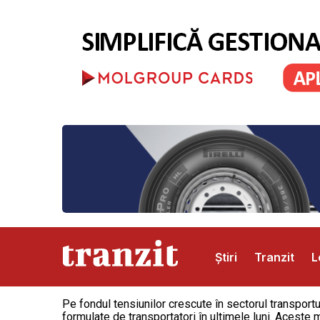
Știri
Tranzit
L
Pe fondul tensiunilor crescute în sectorul transportur
Abonamente
Publicitate
Contact
formulate de transportatori în ultimele luni. Aceste m