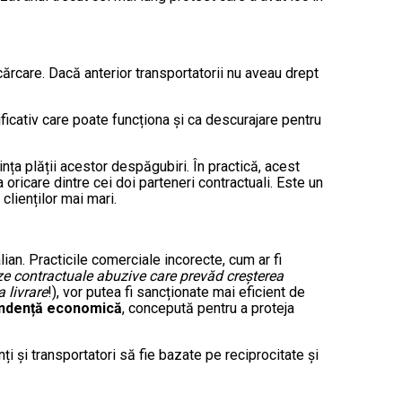
cărcare. Dacă anterior transportatorii nu aveau drept
icativ care poate funcționa și ca descurajare pentru
nța plății acestor despăgubiri. În practică, acest
oricare dintre cei doi parteneri contractuali. Este un
clienților mai mari.
lian. Practicile comerciale incorecte, cum ar fi
ze contractuale abuzive care prevăd creşterea
 livrare
!), vor putea fi sancționate mai eficient de
endență economică
, concepută pentru a proteja
anți și transportatori să fie bazate pe reciprocitate și