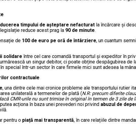
te
ducerea timpului de așteptare
nefacturat
la încărcare și des
 legislație reduce acest prag la
90 de minute
.
nsație de
100 de euro pe oră de întârziere
, un cuantum semnif
i solidare
între cel care comandă transportul și expeditor în privi
 urmărească un singur debitor, ci poate obține despăgubirea de la 
, în special într-un sector în care firmele mici sunt adesea la mâna 
urilor contractuale
te
, una dintre cele mai cronice probleme ale transportului rutier ita
carea unilaterală a termenelor de plată (
N.R: precum diferite clau
că CMR-urile nu sunt trimise în original în termen de 3 zile de la
 putea acționa în baza unei prevederi noi privind
abuzul de dep
ilă.
ar pentru o
piață mai transparentă
, în care relațiile dintre mand