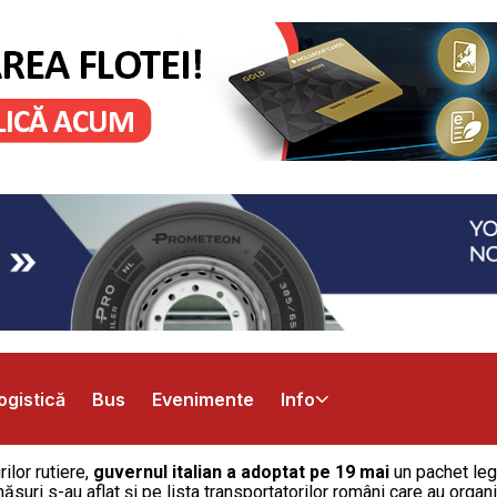
ogistică
Bus
Evenimente
Info
ilor rutiere,
guvernul italian a adoptat
pe 19 mai
un pachet legi
ăsuri s-au aflat şi pe lista transportatorilor români care au organi