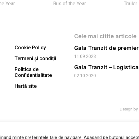
the Year
Bus of the Year
Trailer
Cele mai citite articole
Cookie Policy
11.09.2023
Termeni și condiții
Gala Tranzit – Logistic
Politica de
Confidentialitate
02.10.2020
Hartă site
Design by
inand minte preferintele tale de navigare. Apasand pe butonul accept 