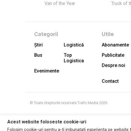
Van of the Year
Truck of 
Categorii
Utile
Știri
Logistică
Abonamente
Bus
Top
Publicitate
Logistica
Despre noi
Evenimente
Contact
© Toate drepturile rezervate Trafic Media 2026
Acest website foloseste cookie-uri
Folosim cookie-uri pentru a-ti imbunatati experienta pe website t