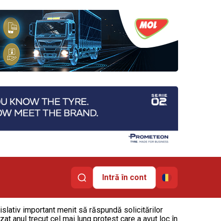
Intră în cont
slativ important menit să răspundă solicitărilor
zat anul trecut cel mai lung protest care a avut loc în