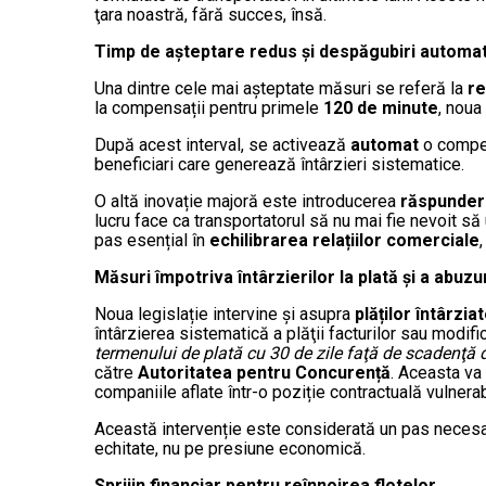
ţara noastră, fără succes, însă.
Timp de așteptare redus și despăgubiri automa
Una dintre cele mai așteptate măsuri se referă la
re
la compensații pentru primele
120 de minute
, noua
După acest interval, se activează
automat
o compe
beneficiari care generează întârzieri sistematice.
O altă inovație majoră este introducerea
răspunderi
lucru face ca transportatorul să nu mai fie nevoit să
pas esențial în
echilibrarea relațiilor comerciale
Măsuri împotriva întârzierilor la plată și a abuz
Noua legislație intervine și asupra
plăților întârzia
întârzierea sistematică a plăţii facturilor sau modifi
termenului de plată cu 30 de zile faţă de scadenţă da
către
Autoritatea pentru Concurență
. Aceasta va
companiile aflate într-o poziție contractuală vulnerab
Această intervenție este considerată un pas neces
echitate, nu pe presiune economică.
Sprijin financiar pentru reînnoirea flotelor