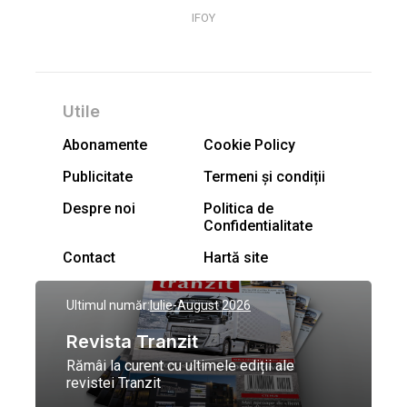
IFOY
Utile
Abonamente
Cookie Policy
Publicitate
Termeni și condiții
Despre noi
Politica de
Confidentialitate
Contact
Hartă site
Ultimul număr:
Iulie-August 2026
Revista Tranzit
Rămâi la curent cu ultimele ediții ale
revistei Tranzit