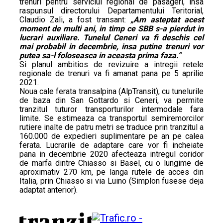
trenuri pentru serviciul regional de pasageri, insa
raspunsul directorului Departamentului Teritorial,
Claudio Zali, a fost transant:
„Am asteptat acest
moment de multi ani, in timp ce SBB s-a pierdut in
lucrari auxiliare. Tunelul Ceneri va fi deschis cel
mai probabil in decembrie, insa putine trenuri vor
putea sa-l foloseasca in aceasta prima faza.“
Si planul ambitios de revizuire a intregii retele
regionale de trenuri va fi amanat pana pe 5 aprilie
2021.
Noua cale ferata transalpina (AlpTransit), cu tunelurile
de baza din San Gottardo si Ceneri, va permite
tranzitul tuturor transporturilor intermodale fara
limite. Se estimeaza ca transportul semiremorcilor
rutiere inalte de patru metri se traduce prin tranzitul a
160.000 de expedieri suplimentare pe an pe calea
ferata. Lucrarile de adaptare care vor fi incheiate
pana in decembrie 2020 afecteaza intregul coridor
de marfa dintre Chiasso si Basel, cu o lungime de
aproximativ 270 km, pe langa rutele de acces din
Italia, prin Chiasso si via Luino (Simplon fusese deja
adaptat anterior).