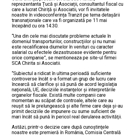
reprezentanta Țucă și Asociații, consultantul fiscal cu
care a lucrat Chiriță și Asociatii, vor fi invitatele
noastre în videoconferința Tranzit pe tema detașării
transnaționale care va fi organizată pe 11 mai
începând cu ora 14:30.
“Una din cele mai discutate probleme actuale în
domeniul transporturilor, construcţiilor şi nu numai
este recalificarea diurnelor în venituri cu caracter
salarial cu efectele dezastruoase evidente pentru
orice companie”, se mentioneaza pe site-ul firmei
SCA Chirita si Asociatii.
“Subiectul a ridicat în ultima perioadă suficiente
controverse încât s-a format un grup de lucru care
încearcă să clarifice şi să pună de acord legislaţia
naţională, UE, deciziile instanţelor şi interpretările
organelor fiscale. Există multe companii care
momentan au scăpat de controale, altele care au
reuşit să le prelungească şi alte firme care deja şi-au
primit deciziile de impunere cu sume suficient de
mari încât să pună în pericol real derularea activităţii.
Astăzi, printr-o decizie care după cunoştinţele
noastre este premieră în România, Comisia Centrală