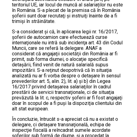
teritoriul UE, iar locul de muncă al salariaților nu este
în România. S-a plecat de la premisa că în România
şoferii sunt doar recrutaţi şi instruiţi înainte de a fi
trimişi în străinătate.
S-a considerat şi că, în aplicarea legii nr. 16/2017,
şoferii de autocamion care efectuează curse
internaţionale nu intră sub incidenţa art. 43 din Codul
Muncii, care se referă la delegare. ANAF a
considerat că angajaţii societăţii din România ar fi
primit, sub forma diurnei, o alocaţie specifică
detaşării, fiind venit de natură salarială supus
impozitării. S-a reţinut deopotrivă că în situaţia
analizată nu ar fi vorba despre o detaşare în sensul
prevederilor art. 5, alin. 2), lit. a) și b) din Legea
16/2017 privind detaşarea salariaţilor în cadrul
prestării de servicii transnaţionale, ci de situaţia
prevăzută la lit. c, respectiv şoferii ar fi fost angajaţi
doar în scopul de a fi puşi la dispoziţia clientului din
alt stat european.
În concluzie, întrucât s-a apreciat că nu a existat o
delegare, ci detaşare transnaţională, echipa de
inspecţie fiscală a reîncadrat sumele acordate
şoferilor sub formă de diurne, şi a procedat la