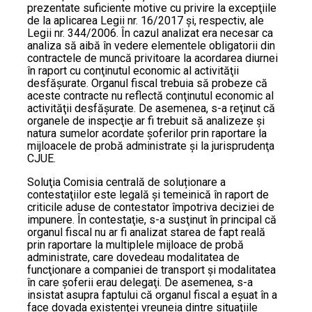
prezentate suficiente motive cu privire la excepţiile
de la aplicarea Legii nr. 16/2017 şi, respectiv, ale
Legii nr. 344/2006. În cazul analizat era necesar ca
analiza să aibă în vedere elementele obligatorii din
contractele de muncă privitoare la acordarea diurnei
în raport cu conţinutul economic al activităţii
desfăşurate. Organul fiscal trebuia să probeze că
aceste contracte nu reflectă conţinutul economic al
activităţii desfăşurate. De asemenea, s-a reţinut că
organele de inspecţie ar fi trebuit să analizeze şi
natura sumelor acordate şoferilor prin raportare la
mijloacele de probă administrate şi la jurisprudenţa
CJUE.
Soluţia Comisia centrală de soluționare a
contestaţiilor este legală şi temeinică în raport de
criticile aduse de contestator împotriva deciziei de
impunere. În contestaţie, s-a susţinut în principal că
organul fiscal nu ar fi analizat starea de fapt reală
prin raportare la multiplele mijloace de probă
administrate, care dovedeau modalitatea de
funcţionare a companiei de transport şi modalitatea
în care şoferii erau delegaţi. De asemenea, s-a
insistat asupra faptului că organul fiscal a eşuat în a
face dovada existenţei vreuneia dintre situaţiile