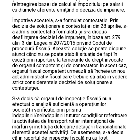
reîntregirea bazei de calcul al impozitului pe salarii
cu diurnele aferente emiţând o decizia de impunere.
Împotriva acesteia, s-a formulat contestație. Prin
decizia de soluţionare a contestaţiei din 28 aprilie, s-
a admis contestaţia formulată şi s-a dispus
desfiinţarea deciziei de impunere, în baza art. 279
alin. 3 din Legea nr.207/2015 privind Codul de
procedură fiscală. Această soluţie se poate dispune
atunci când nu se poate stabili situația de fapt în
cauză prin raportare la temeiurile de drept invocate
de organul competent şi de contestator. În acest caz,
organul fiscal competent urmează să încheie un nou
act administrativ fiscal care trebuie să aibă în vedere
strict considerentele deciziei de soluționare a
contestației.
S-a decis că organul de inspecţie fiscală nu a
efectuat o analiză suficientă a operaţiunilor
societăţii verificate, prin prisma
îndeplinirii/neîndeplinirii tuturor condiţiilor referitoare
la activitatea de transport rutier internaţional de
mărfuri şi instituția delegării/detaşării transnaționale
aferentă acestei activități. De asemenea, s-a decis
că în raportul de inspecţie fiscală nu au fost