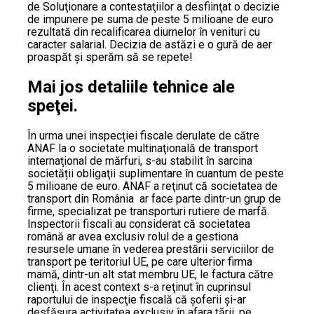
de Soluţionare a contestaţiilor a desfiinţat o decizie
de impunere pe suma de peste 5 milioane de euro
rezultată din recalificarea diurnelor în venituri cu
caracter salarial. Decizia de astăzi e o gură de aer
proaspăt şi sperăm să se repete!
Mai jos detaliile tehnice ale
speţei.
În urma unei inspecției fiscale derulate de către
ANAF la o societate multinaţională de transport
internaţional de mărfuri, s-au stabilit în sarcina
societății obligaţii suplimentare în cuantum de peste
5 milioane de euro. ANAF a reţinut că societatea de
transport din România ar face parte dintr-un grup de
firme, specializat pe transporturi rutiere de marfă.
Inspectorii fiscali au considerat că societatea
română ar avea exclusiv rolul de a gestiona
resursele umane în vederea prestării serviciilor de
transport pe teritoriul UE, pe care ulterior firma
mamă, dintr-un alt stat membru UE, le factura către
clienţi. În acest context s-a reţinut în cuprinsul
raportului de inspecţie fiscală că şoferii şi-ar
desfăşura activitatea exclusiv în afara țării, pe