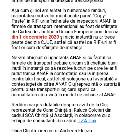
firmei de transport la detașare transnațională.
Așa cum și noi am arătat în numeroase rânduri,
majoritatea motivelor menționate parcă “Copy-
Paste” în RIF-urile încheiate de inspectorii ANAF la
firmele de transport internațional au fost desființate
de Curtea de Justiție a Uniunii Europene prin decizia
din 1 decembrie 2020
și nicio instanță nu ar trece
peste decizia CJUE, astfel că astfel de RIF-uri ar fi
fost oricum desființate de instanță.
Ne-am obișnuit cu ignoranța ANAF și cu faptul că
firmele de transport trebuie oricum să cheltuie banii
inutil în instanță ca să rezolve lucruri pe care le-ar fi
putut tranșa ANAF la contestație sau la inițierea
controlului fiscal, astfel că soluționarea favorabilă a
contestației de către ANAF Cluj reprezintă o surpriză
pentru piața transporturilor, care speră ca
normalitatea să revină în modul de acțiune al ANAF.
Redăm mai jos detaliile despre cazul de la Cluj,
reprezentat de Oana Chiriță și Raluca Colcieri din
cadrul SCA Chiriță şi Asociaţii, în colaborare cu o
echipă de consultanţi din cadrul
TZA Tax
.
Oana Chiriță, precum si Andreea Florian,