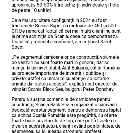
aproximativ 50-50% între achiziții individuale și flote
de peste 10 unități.
Cele mai solicitate configurații în 2024 au fost
tractoarele Scania Super cu motoare de 460 și 500
CP. De remarcat faptul că cei mai mulți clienți nu sunt
la prima achiziție de Scania, ceea ce demonstrează
faptul că produsul a confirmat, a menționat Karol
Socol.
„Pe segmentul camioanelor de construcții, volumele
de vânzări nu sunt foarte mari în general, dar se
mențin la un nivel stabil. Atât Bulgaria, cât și România
au proiecte importante de investiții, publice și
private, astfel că urmărim cu atenție solicitările
primite din partea aceasta”, explică noul director de
vânzări Scania Black Sea, bulgarul Peter Donchev.
Pentru a susține comenzile de camioane pentru
construcții, Scania Back Sea a organizat o caravană
dedicată acestui segment, pentru a demonstra faptul
că echipa Scania România este pregătită, cu oferte
foarte bune și vehicule de top, care pot fi livrate cu
diverse suprastructuri, clienții având posibilitatea, de
asemenea, să își aleagă carosierul preferat.