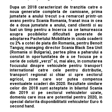
Dupa un 2018 caracterizat de tranzitia catre o
noua generatie completa de camioane, prima
jumatate a anului trecut s-a remarcat printr-un
avans pentru Scania Romania, franat insa in cea
de a doua jumatate a anului, cand clientii si au
luat un timp pentru a Incerca sa se lamureasca
asupra posibilelor dificultati generate de
adoptarea Pachetului Mobilitate in ciuda scaderii
cu 2% a cotei de piata din Romania, pentru Benoit
Tanguy, managing director Scania Black Sea Unit
(Romania si Bulgaria), partea plina a paharului a
constat in oportunitatea de a se focusa pe o
serie de solutii „verzi“ si, mai ales, in comutarea
focusului dinspre vehiculele pentru transport
international catre cele pentru distributie,
transport regional si chiar si spre sectorul
agricol, zone care vor putea compensa
eventualele scaderi din 2020. Rezultate similare
celor din 2018 sunt asteptate in bilantul Scania
din 2019 si pe sectorul vehiculelor uzate,
domeniu care insa are potential pentru 2020, in
special datorita disponibilitatii vehiculelor Euro 6
second hand.