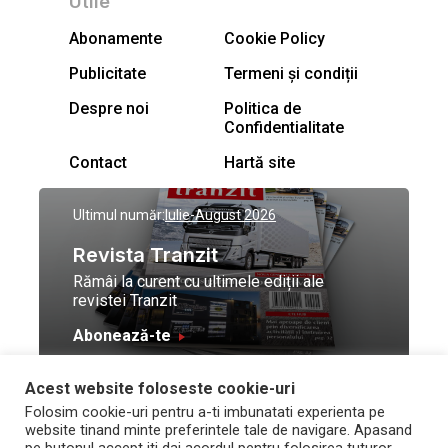
Utile
Abonamente
Cookie Policy
Publicitate
Termeni și condiții
Despre noi
Politica de
Confidentialitate
Contact
Hartă site
Ultimul număr:
Iulie-August 2026
Revista Tranzit
Rămâi la curent cu ultimele ediții ale
revistei Tranzit
Abonează-te
Acest website foloseste cookie-uri
© Toate drepturile
Design by
High Contrast
Folosim cookie-uri pentru a-ti imbunatati experienta pe
rezervate Trafic Media
and development by
Neo
website tinand minte preferintele tale de navigare. Apasand
2026
Vision Technologies