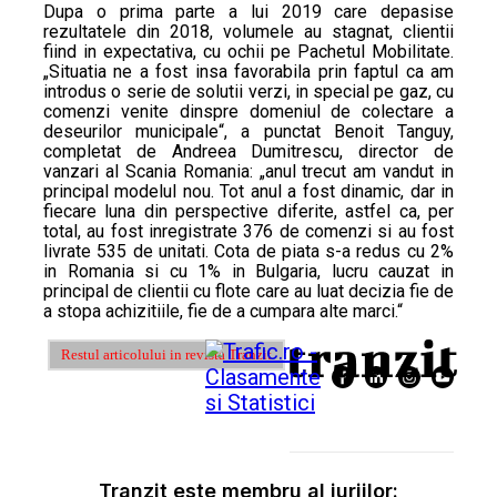
Dupa o prima parte a lui 2019 care depasise
rezultatele din 2018, volumele au stagnat, clientii
fiind in expectativa, cu ochii pe Pachetul Mobilitate.
„Situatia ne a fost insa favorabila prin faptul ca am
introdus o serie de solutii verzi, in special pe gaz, cu
comenzi venite dinspre domeniul de colectare a
deseurilor municipale“, a punctat Benoit Tanguy,
completat de Andreea Dumitrescu, director de
vanzari al Scania Romania: „anul trecut am vandut in
principal modelul nou. Tot anul a fost dinamic, dar in
fiecare luna din perspective diferite, astfel ca, per
total, au fost inregistrate 376 de comenzi si au fost
livrate 535 de unitati. Cota de piata s-a redus cu 2%
in Romania si cu 1% in Bulgaria, lucru cauzat in
principal de clientii cu flote care au luat decizia fie de
a stopa achizitiile, fie de a cumpara alte marci.“
Restul articolului in revista Tranzit
Tranzit este membru al juriilor: