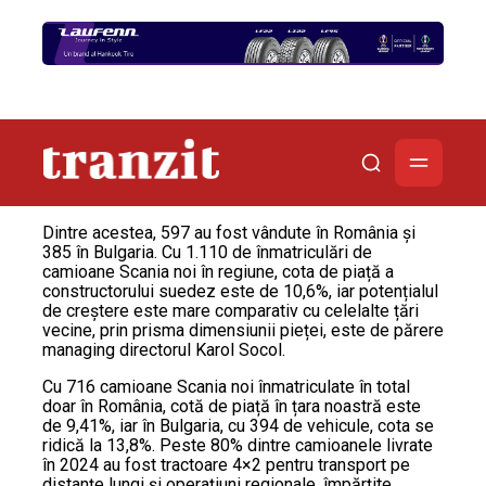
Dintre acestea, 597 au fost vândute în România și
385 în Bulgaria. Cu 1.110 de înmatriculări de
camioane Scania noi în regiune, cota de piață a
constructorului suedez este de 10,6%, iar potențialul
de creștere este mare comparativ cu celelalte țări
vecine, prin prisma dimensiunii pieței, este de părere
managing directorul Karol Socol.
Cu 716 camioane Scania noi înmatriculate în total
doar în România, cotă de piață în țara noastră este
de 9,41%, iar în Bulgaria, cu 394 de vehicule, cota se
ridică la 13,8%. Peste 80% dintre camioanele livrate
în 2024 au fost tractoare 4×2 pentru transport pe
distanțe lungi și operațiuni regionale, împărțite