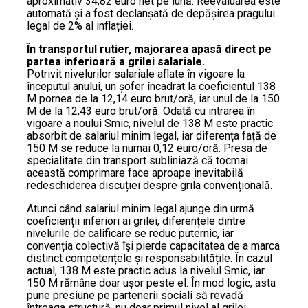
aproximativ 34,82 euro net pe lună. Reevaluarea este
automată și a fost declanșată de depășirea pragului
legal de 2% al inflației.
În transportul rutier, majorarea apasă direct pe
partea inferioară a grilei salariale.
Potrivit nivelurilor salariale aflate în vigoare la
începutul anului, un șofer încadrat la coeficientul 138
M pornea de la 12,14 euro brut/oră, iar unul de la 150
M de la 12,43 euro brut/oră. Odată cu intrarea în
vigoare a noului Smic, nivelul de 138 M este practic
absorbit de salariul minim legal, iar diferența față de
150 M se reduce la numai 0,12 euro/oră. Presa de
specialitate din transport subliniază că tocmai
această comprimare face aproape inevitabilă
redeschiderea discuției despre grila convențională.
Atunci când salariul minim legal ajunge din urmă
coeficienții inferiori ai grilei, diferențele dintre
nivelurile de calificare se reduc puternic, iar
convenția colectivă își pierde capacitatea de a marca
distinct competențele și responsabilitățile. În cazul
actual, 138 M este practic adus la nivelul Smic, iar
150 M rămâne doar ușor peste el. În mod logic, asta
pune presiune pe partenerii sociali să revadă
întreaga structură, nu doar primul nivel al grilei.