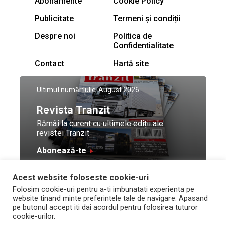
Abonamente
Cookie Policy
Publicitate
Termeni și condiții
Despre noi
Politica de
Confidentialitate
Contact
Hartă site
Ultimul număr:
Iulie-August 2026
Revista Tranzit
Rămâi la curent cu ultimele ediții ale
revistei Tranzit
Abonează-te
Acest website foloseste cookie-uri
© Toate drepturile
Design by
High Contrast
Folosim cookie-uri pentru a-ti imbunatati experienta pe
rezervate Trafic Media
and development by
Neo
website tinand minte preferintele tale de navigare. Apasand
2026
Vision Technologies
pe butonul accept iti dai acordul pentru folosirea tuturor
cookie-urilor.