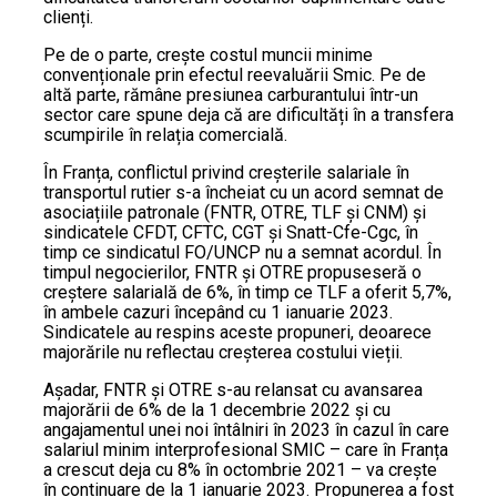
clienți.
Pe de o parte, crește costul muncii minime
convenționale prin efectul reevaluării Smic. Pe de
altă parte, rămâne presiunea carburantului într-un
sector care spune deja că are dificultăți în a transfera
scumpirile în relația comercială.
În Franța, conflictul privind creșterile salariale în
transportul rutier s-a încheiat cu un acord semnat de
asociațiile patronale (FNTR, OTRE, TLF și CNM) și
sindicatele CFDT, CFTC, CGT și Snatt-Cfe-Cgc, în
timp ce sindicatul FO/UNCP nu a semnat acordul. În
timpul negocierilor, FNTR și OTRE propuseseră o
creștere salarială de 6%, în timp ce TLF a oferit 5,7%,
în ambele cazuri începând cu 1 ianuarie 2023.
Sindicatele au respins aceste propuneri, deoarece
majorările nu reflectau creșterea costului vieții.
Așadar, FNTR și OTRE s-au relansat cu avansarea
majorării de 6% de la 1 decembrie 2022 și cu
angajamentul unei noi întâlniri în 2023 în cazul în care
salariul minim interprofesional SMIC – care în Franța
a crescut deja cu 8% în octombrie 2021 – va crește
în continuare de la 1 ianuarie 2023. Propunerea a fost