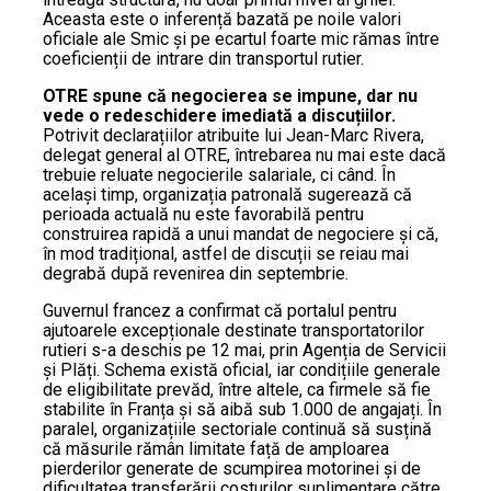
Aceasta este o inferență bazată pe noile valori
oficiale ale Smic și pe ecartul foarte mic rămas între
coeficienții de intrare din transportul rutier.
OTRE spune că negocierea se impune, dar nu
vede o redeschidere imediată a discuțiilor.
Potrivit declarațiilor atribuite lui Jean-Marc Rivera,
delegat general al OTRE, întrebarea nu mai este dacă
trebuie reluate negocierile salariale, ci când. În
același timp, organizația patronală sugerează că
perioada actuală nu este favorabilă pentru
construirea rapidă a unui mandat de negociere și că,
în mod tradițional, astfel de discuții se reiau mai
degrabă după revenirea din septembrie.
Guvernul francez a confirmat că portalul pentru
ajutoarele excepționale destinate transportatorilor
rutieri s-a deschis pe 12 mai, prin Agenția de Servicii
și Plăți. Schema există oficial, iar condițiile generale
de eligibilitate prevăd, între altele, ca firmele să fie
stabilite în Franța și să aibă sub 1.000 de angajați. În
paralel, organizațiile sectoriale continuă să susțină
că măsurile rămân limitate față de amploarea
pierderilor generate de scumpirea motorinei și de
dificultatea transferării costurilor suplimentare către