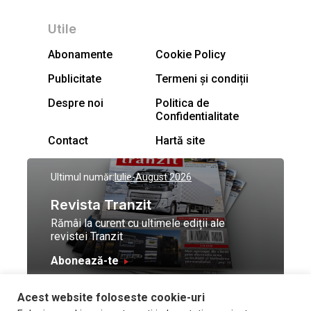
Utile
Abonamente
Cookie Policy
Publicitate
Termeni și condiții
Despre noi
Politica de
Confidentialitate
Contact
Hartă site
Ultimul număr:
Iulie-August 2026
Revista Tranzit
Rămâi la curent cu ultimele ediții ale
revistei Tranzit
Abonează-te
Acest website foloseste cookie-uri
© Toate drepturile
Design by
High Contrast