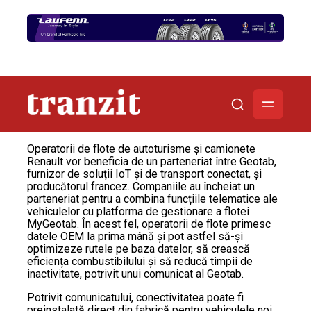
Operatorii de flote de autoturisme și camionete
Renault vor beneficia de un parteneriat între Geotab,
furnizor de soluții IoT și de transport conectat, și
producătorul francez. Companiile au încheiat un
parteneriat pentru a combina funcțiile telematice ale
vehiculelor cu platforma de gestionare a flotei
MyGeotab. În acest fel, operatorii de flote primesc
datele OEM la prima mână și pot astfel să-și
optimizeze rutele pe baza datelor, să crească
eficiența combustibilului și să reducă timpii de
inactivitate, potrivit unui comunicat al Geotab.
Potrivit comunicatului, conectivitatea poate fi
preinstalată direct din fabrică pentru vehiculele noi