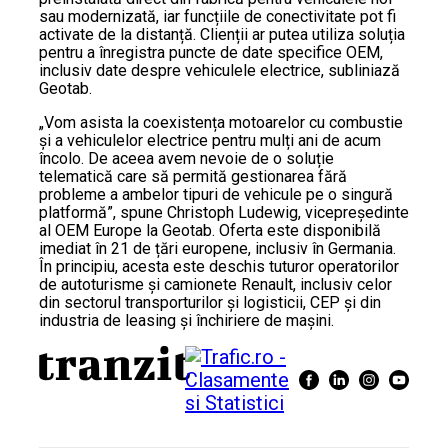
sau modernizată, iar funcțiile de conectivitate pot fi
activate de la distanță. Clienții ar putea utiliza soluția
pentru a înregistra puncte de date specifice OEM,
inclusiv date despre vehiculele electrice, subliniază
Geotab.
„Vom asista la coexistența motoarelor cu combustie
și a vehiculelor electrice pentru mulți ani de acum
încolo. De aceea avem nevoie de o soluție
telematică care să permită gestionarea fără
probleme a ambelor tipuri de vehicule pe o singură
platformă”, spune Christoph Ludewig, vicepreședinte
al OEM Europe la Geotab. Oferta este disponibilă
imediat în 21 de țări europene, inclusiv în Germania.
În principiu, acesta este deschis tuturor operatorilor
de autoturisme și camionete Renault, inclusiv celor
din sectorul transporturilor și logisticii, CEP și din
industria de leasing și închiriere de mașini.