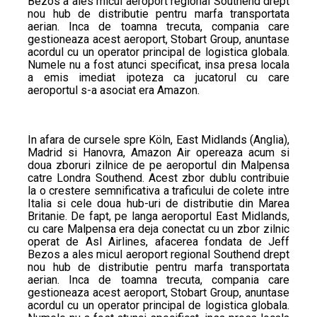
Bezos a ales micul aeroport regional Southend drept
nou hub de distributie pentru marfa transportata
aerian. Inca de toamna trecuta, compania care
gestioneaza acest aeroport, Stobart Group, anuntase
acordul cu un operator principal de logistica globala.
Numele nu a fost atunci specificat, insa presa locala
a emis imediat ipoteza ca jucatorul cu care
aeroportul s-a asociat era Amazon.
In afara de cursele spre Köln, East Midlands (Anglia),
Madrid si Hanovra, Amazon Air opereaza acum si
doua zboruri zilnice de pe aeroportul din Malpensa
catre Londra Southend. Acest zbor dublu contribuie
la o crestere semnificativa a traficului de colete intre
Italia si cele doua hub-uri de distributie din Marea
Britanie. De fapt, pe langa aeroportul East Midlands,
cu care Malpensa era deja conectat cu un zbor zilnic
operat de Asl Airlines, afacerea fondata de Jeff
Bezos a ales micul aeroport regional Southend drept
nou hub de distributie pentru marfa transportata
aerian. Inca de toamna trecuta, compania care
gestioneaza acest aeroport, Stobart Group, anuntase
acordul cu un operator principal de logistica globala.