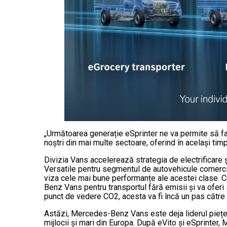
„Următoarea generație eSprinter ne va permite să fac
noștri din mai multe sectoare, oferind în același ti
Divizia Vans accelerează strategia de electrificare ș
Versatile pentru segmentul de autovehicule comercia
viza cele mai bune performanțe ale acestei clase. Cu
Benz Vans pentru transportul fără emisii și va oferi 
punct de vedere CO2, acesta va fi încă un pas către 
Astăzi, Mercedes-Benz Vans este deja liderul piețe
mijlocii și mari din Europa. După eVito și eSprinte