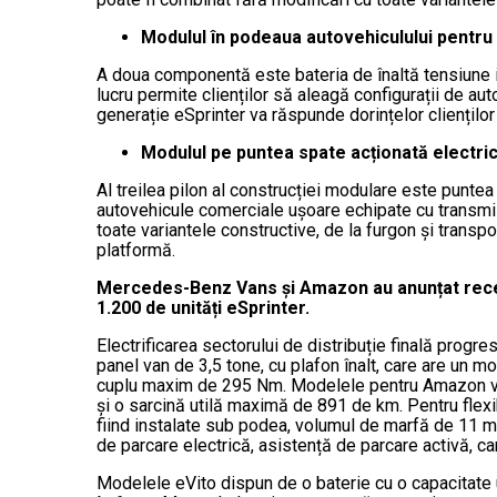
Modulul în podeaua autovehiculului pentru 
A doua componentă este bateria de înaltă tensiune int
lucru permite clienților să aleagă configurații de aut
generație eSprinter va răspunde dorințelor clienților 
Modulul pe puntea spate acționată electri
Al treilea pilon al construcției modulare este puntea 
autovehicule comerciale ușoare echipate cu transmisie
toate variantele constructive, de la furgon și trans
platformă.
Mercedes-Benz Vans și Amazon au anunțat recen
1.200 de unități eSprinter.
Electrificarea sectorului de distribuție finală prog
panel van de 3,5 tone, cu plafon înalt, care are un 
cuplu maxim de 295 Nm. Modelele pentru Amazon vor 
și o sarcină utilă maximă de 891 de km. Pentru flexib
fiind instalate sub podea, volumul de marfă de 11 me
de parcare electrică, asistență de parcare activă, c
Modelele eVito dispun de o baterie cu o capacitate 