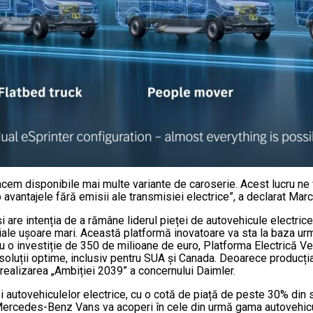
em disponibile mai multe variante de caroserie. Acest lucru ne va
mp avantajele fără emisii ale transmisiei electrice”, a declarat
i are intenția de a rămâne liderul pieței de autovehicule electric
le ușoare mari. Această platformă inovatoare va sta la baza urmă
 o investiție de 350 de milioane de euro, Platforma Electrică Ver
soluții optime, inclusiv pentru SUA și Canada. Deoarece producția
realizarea „Ambiției 2039” a concernului Daimler.
i autovehiculelor electrice, cu o cotă de piață de peste 30% di
r, Mercedes-Benz Vans va acoperi în cele din urmă gama autovehicu