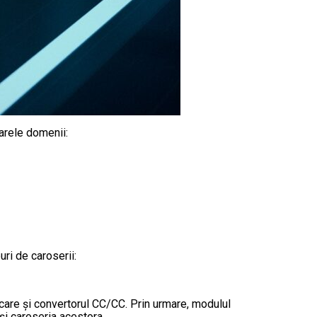
arele domenii:
uri de caroserii:
are și convertorul CC/CC. Prin urmare, modulul
și caroseria acestora.