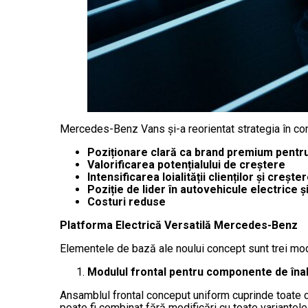
Mercedes-Benz Vans și-a reorientat strategia în co
Poziționare clară ca brand premium pentru c
Valorificarea potențialului de creștere
Intensificarea loialității clienților și creșt
Poziție de lider în autovehicule electrice și 
Costuri reduse
Platforma Electrică Versatilă Mercedes-Benz
Elementele de bază ale noului concept sunt trei modul
Modulul frontal pentru componente de înal
Ansamblul frontal conceput uniform cuprinde toate 
poate fi combinat fără modificări cu toate variantel