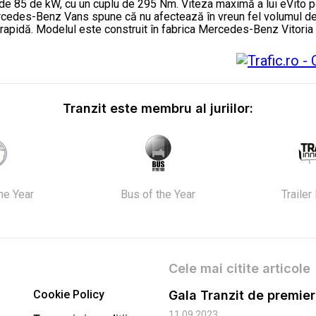
de 85 de kW, cu un cuplu de 295 Nm. Viteza maximă a lui eVito poat
rcedes-Benz Vans spune că nu afectează în vreun fel volumul de ma
rapidă. Modelul este construit în fabrica Mercedes-Benz Vitoria 
Tranzit este membru al juriilor:
the Year
Bus of the Year
Trailer
Cele mai citite articole
Cookie Policy
11.09.2023