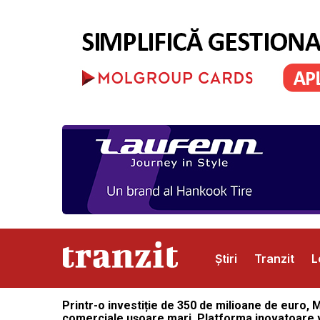
Știri
Tranzit
L
Printr-o investiție de 350 de milioane de euro
Abonamente
Publicitate
Contact
comerciale ușoare mari. Platforma inovatoare v