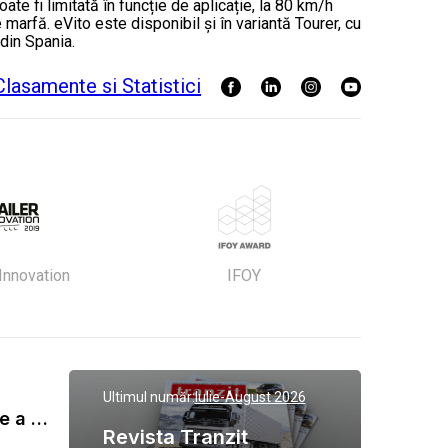
e fi limitată în funcție de aplicație, la 80 km/h
rfă. eVito este disponibil și în variantă Tourer, cu
din Spania.
 Innovation
IFOY
Ultimul număr:
Iulie-August 2026
Gala Tranzit de premiere a celor mai eficienti operatori de transport marfa 2023
Revista Tranzit