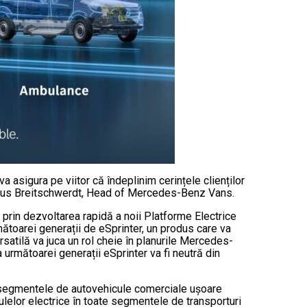
 asigura pe viitor că îndeplinim cerințele clienților
 Marcus Breitschwerdt, Head of Mercedes-Benz Vans.
e prin dezvoltarea rapidă a noii Platforme Electrice
toarei generații de eSprinter, un produs care va
satilă va juca un rol cheie în planurile Mercedes-
 următoarei generații eSprinter va fi neutră din
n segmentele de autovehicule comerciale ușoare
lelor electrice în toate segmentele de transporturi