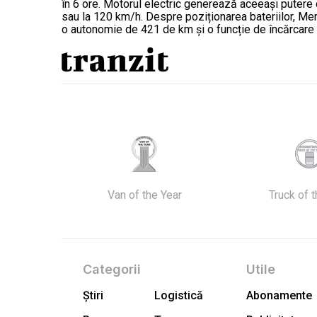
în 6 ore. Motorul electric generează aceeași putere 
sau la 120 km/h. Despre poziționarea bateriilor, Me
o autonomie de 421 de km și o funcție de încărcare 
Van of the Year
Truck of 
Categorii
Utile
Știri
Logistică
Abonamente