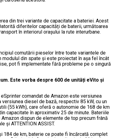
rea din trei variante de capacitate a bateriei. Acest
Datorită diferitelor capacități de baterii, următoarea
nsport în interiorul orașului la rute interurbane.
incipiul comutării pieselor între toate variantele de
 modulul din spate și este proiectat în așa fel încât
chise, pot fi implementate fără probleme pe o singură
. Este vorba despre 600 de unități eVito și
ctric eSprinter comandat de Amazon este versiunea
ca versiunea diesel de bază, respectiv 85 kW, cu un
tili (55 kWh), care oferă o autonomie de 168 de km
din capacitate în aproximativ 25 de minute. Bateriile
entru Amazon dispun de elemente de top precum frână
erale și ATTENTION ASSIST.
și 184 de km, baterie ce poate fi încărcată complet