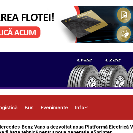
ogistică
Bus
Evenimente
Info
, Mercedes-Benz Vans a dezvoltat noua Platformă Electrică 
a fi baza tehnică pentru noua generație eSprinter.