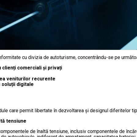
nformitate cu divizia de autoturisme, concentrându-se pe următo
lienți comerciali și privați
erea veniturilor recurente
soluții digitale
e care permit libertate în dezvoltarea și designul diferitelor tip
tă tensiune
componentele de înaltă tensiune, inclusiv componentele de încărc
e de autovehicule, indiferent de ampatament, capacitatea bateriei 