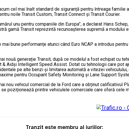
m cel mai înalt standard de siguranță pentru întreaga familie a 
ntru noile Transit Custom, Transit Connect și Transit Courier.
 numărul unu pentru companiile din Europa”, a declarat Hans Schep,
tră gamă Transit reprezintă recunoașterea supremă a modului ext
le mai bune performanțe atunci când Euro NCAP a introdus pentru p
mai nouă generație Transit, după ce modelul a fost echipat cu tehn
Aidși Intelligent Speed Assist. Dotat cu tehnologii care pot ajut
accidentale pe alte benzi și limitarea automată a vitezei vehiculului
ri maxime pentru Occupant Safety Monitoring și Lane Support Syst
ai nou vehicul comercial de la Ford care a obținut calificativul P
t se poziționează printre vehiculele comerciale care oferă cele mai
Tranzit este membru al juriilor: