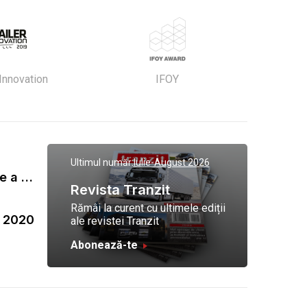
 Innovation
IFOY
Ultimul număr:
Iulie-August 2026
Gala Tranzit de premiere a celor mai eficienti operatori de transport marfa 2023
Revista Tranzit
Rămâi la curent cu ultimele ediții
a 2020
ale revistei Tranzit
Abonează-te