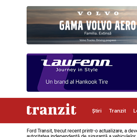
Știri
Tranzit
L
Ford Transit, trecut recent printr-o actualizare, a d
Abonamente
Publicitate
Contact
autoritatea independentă de siguranță a vehiculelor.