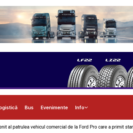
ogistică
Bus
Evenimente
Info
evenit al patrulea vehicul comercial de la Ford Pro care a primit s