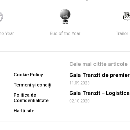
the Year
Bus of the Year
Trailer
Cele mai citite articole
Cookie Policy
11.09.2023
Termeni și condiții
Gala Tranzit – Logistic
Politica de
Confidentialitate
02.10.2020
Hartă site