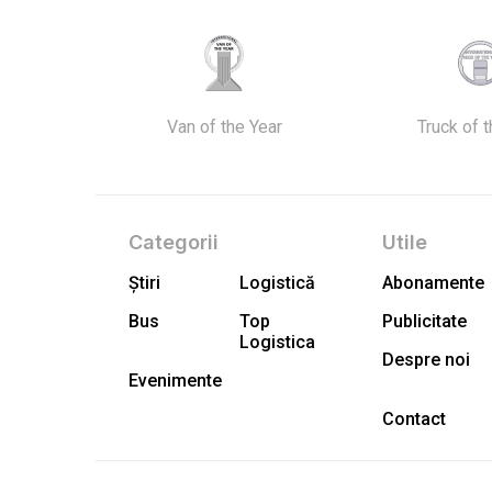
Van of the Year
Truck of 
Categorii
Utile
Știri
Logistică
Abonamente
Bus
Top
Publicitate
Logistica
Despre noi
Evenimente
Contact