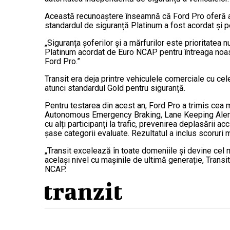
Această recunoaștere înseamnă că Ford Pro oferă acu
standardul de siguranță Platinum a fost acordat și pe
„Siguranța șoferilor și a mărfurilor este prioritatea
Platinum acordat de Euro NCAP pentru întreaga noas
Ford Pro.”
Transit era deja printre vehiculele comerciale cu ce
atunci standardul Gold pentru siguranță.
Pentru testarea din acest an, Ford Pro a trimis cea 
Autonomous Emergency Braking, Lane Keeping Alert & 
cu alți participanți la trafic, prevenirea deplasării 
șase categorii evaluate. Rezultatul a inclus scoru
„Transit excelează în toate domeniile și devine cel m
același nivel cu mașinile de ultimă generație, Transi
NCAP.