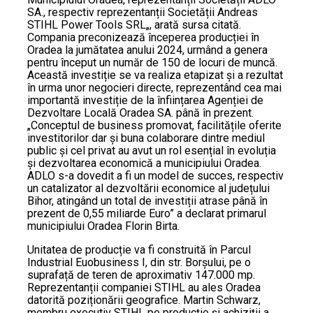
SA., respectiv reprezentanții Societății Andreas
STIHL Power Tools SRL„, arată sursa citată.
Compania preconizează începerea producției în
Oradea la jumătatea anului 2024, urmând a genera
pentru început un număr de 150 de locuri de muncă.
Această investiție se va realiza etapizat și a rezultat
în urma unor negocieri directe, reprezentând cea mai
importantă investiție de la înființarea Agenției de
Dezvoltare Locală Oradea SA. până în prezent.
„Conceptul de business promovat, facilitățile oferite
investitorilor dar și buna colaborare dintre mediul
public și cel privat au avut un rol esențial în evoluția
și dezvoltarea economică a municipiului Oradea.
ADLO s-a dovedit a fi un model de succes, respectiv
un catalizator al dezvoltării economice al județului
Bihor, atingând un total de investiții atrase până în
prezent de 0,55 miliarde Euro” a declarat primarul
municipiului Oradea Florin Birta.
Unitatea de producție va fi construită în Parcul
Industrial Euobusiness I, din str. Borșului, pe o
suprafață de teren de aproximativ 147.000 mp.
Reprezentanții companiei STIHL au ales Oradea
datorită poziționării geografice. Martin Schwarz,
membru executiv STIHL pe producție și achiziții a