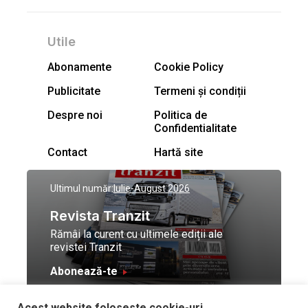
Utile
Abonamente
Cookie Policy
Publicitate
Termeni și condiții
Despre noi
Politica de
Confidentialitate
Contact
Hartă site
Ultimul număr:
Iulie-August 2026
Revista Tranzit
Rămâi la curent cu ultimele ediții ale
revistei Tranzit
Abonează-te
Acest website foloseste cookie-uri