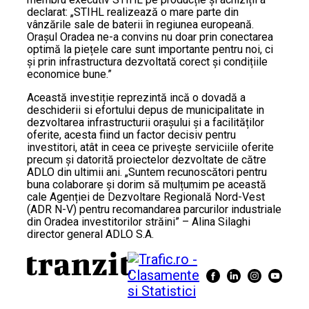
declarat: „STIHL realizează o mare parte din
vânzările sale de baterii în regiunea europeană.
Orașul Oradea ne-a convins nu doar prin conectarea
optimă la piețele care sunt importante pentru noi, ci
și prin infrastructura dezvoltată corect și condițiile
economice bune.”
Această investiție reprezintă incă o dovadă a
deschiderii si efortului depus de municipalitate in
dezvoltarea infrastructurii orașului și a facilităților
oferite, acesta fiind un factor decisiv pentru
investitori, atât in ceea ce privește serviciile oferite
precum și datorită proiectelor dezvoltate de către
ADLO din ultimii ani. „Suntem recunoscători pentru
buna colaborare și dorim să mulțumim pe această
cale Agenției de Dezvoltare Regională Nord-Vest
(ADR N-V) pentru recomandarea parcurilor industriale
din Oradea investitorilor străini” – Alina Silaghi
director general ADLO S.A.