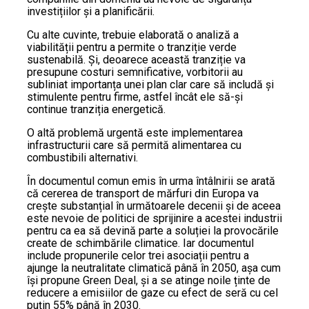
investițiilor și a planificării.
Cu alte cuvinte, trebuie elaborată o analiză a
viabilității pentru a permite o tranziție verde
sustenabilă. Și, deoarece această tranziție va
presupune costuri semnificative, vorbitorii au
subliniat importanța unei plan clar care să includă și
stimulente pentru firme, astfel încât ele să-și
continue tranziția energetică.
O altă problemă urgentă este implementarea
infrastructurii care să permită alimentarea cu
combustibili alternativi.
În documentul comun emis în urma întâlnirii se arată
că cererea de transport de mărfuri din Europa va
crește substanțial în următoarele decenii și de aceea
este nevoie de politici de sprijinire a acestei industrii
pentru ca ea să devină parte a soluției la provocările
create de schimbările climatice. Iar documentul
include propunerile celor trei asociații pentru a
ajunge la neutralitate climatică până în 2050, așa cum
își propune Green Deal, și a se atinge noile ținte de
reducere a emisiilor de gaze cu efect de seră cu cel
puțin 55% până în 2030.