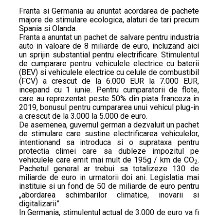
Franta si Germania au anuntat acordarea de pachete
majore de stimulare ecologica, alaturi de tari precum
Spania si Olanda.
Franta a anuntat un pachet de salvare pentru industria
auto in valoare de 8 miliarde de euro, incluzand aici
un sprijin substantial pentru electrificare. Stimulentul
de cumparare pentru vehiculele electrice cu baterii
(BEV) si vehiculele electrice cu celule de combustibil
(FCV) a crescut de la 6.000 EUR la 7.000 EUR,
incepand cu 1 iunie. Pentru cumparatorii de flote,
care au reprezentat peste 50% din piata franceza in
2019, bonusul pentru cumpararea unui vehicul plug-in
a crescut de la 3.000 la 5.000 de euro.
De asemenea, guvernul german a dezvaluit un pachet
de stimulare care sustine electrificarea vehiculelor,
intentionand sa introduca si o suprataxa pentru
protectia climei care sa dubleze impozitul pe
vehiculele care emit mai mult de 195g / km de CO
.
2
Pachetul general ar trebui sa totalizeze 130 de
miliarde de euro in urmatorii doi ani. Legislatia mai
instituie si un fond de 50 de miliarde de euro pentru
„abordarea schimbarilor climatice, inovarii si
digitalizarii”.
In Germania, stimulentul actual de 3.000 de euro va fi