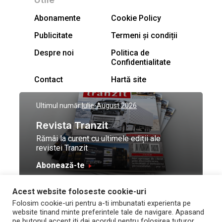
Abonamente
Cookie Policy
Publicitate
Termeni și condiții
Despre noi
Politica de
Confidentialitate
Contact
Hartă site
Ultimul număr:
Iulie-August 2026
Revista Tranzit
Rămâi la curent cu ultimele ediții ale
revistei Tranzit
Abonează-te
Acest website foloseste cookie-uri
© Toate drepturile
Design by
High Contrast
Folosim cookie-uri pentru a-ti imbunatati experienta pe
rezervate Trafic Media
and development by
Neo
website tinand minte preferintele tale de navigare. Apasand
2026
Vision Technologies
pe butonul accept iti dai acordul pentru folosirea tuturor