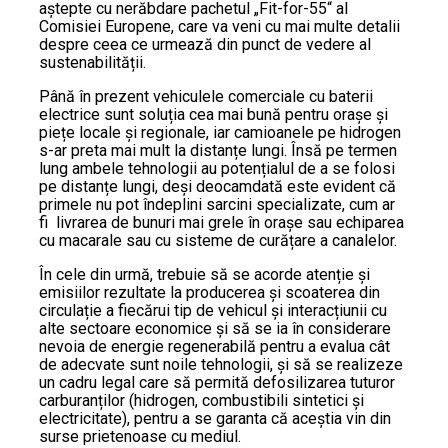
aștepte cu nerăbdare pachetul „Fit-for-55“ al
Comisiei Europene, care va veni cu mai multe detalii
despre ceea ce urmează din punct de vedere al
sustenabilității.
Până în prezent vehiculele comerciale cu baterii
electrice sunt soluția cea mai bună pentru orașe și
piețe locale și regionale, iar camioanele pe hidrogen
s-ar preta mai mult la distanțe lungi. Însă pe termen
lung ambele tehnologii au potențialul de a se folosi
pe distanțe lungi, deși deocamdată este evident că
primele nu pot îndeplini sarcini specializate, cum ar
fi livrarea de bunuri mai grele în orașe sau echiparea
cu macarale sau cu sisteme de curățare a canalelor.
În cele din urmă, trebuie să se acorde atenție și
emisiilor rezultate la producerea și scoaterea din
circulație a fiecărui tip de vehicul și interacțiunii cu
alte sectoare economice și să se ia în considerare
nevoia de energie regenerabilă pentru a evalua cât
de adecvate sunt noile tehnologii, și să se realizeze
un cadru legal care să permită defosilizarea tuturor
carburanților (hidrogen, combustibili sintetici și
electricitate), pentru a se garanta că aceștia vin din
surse prietenoase cu mediul.