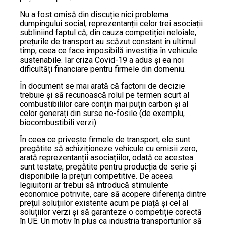
Nu a fost omisă din discuție nici problema
dumpingului social, reprezentanții celor trei asociații
subliniind faptul că, din cauza competiției neloiale,
prețurile de transport au scăzut constant în ultimul
timp, ceea ce face imposibilă investiția în vehicule
sustenabile. Iar criza Covid-19 a adus și ea noi
dificultăți financiare pentru firmele din domeniu.
În document se mai arată că factorii de decizie
trebuie și să recunoască rolul pe termen scurt al
combustibililor care conțin mai puțin carbon și al
celor generați din surse ne-fosile (de exemplu,
biocombustibili verzi).
În ceea ce privește firmele de transport, ele sunt
pregătite să achiziționeze vehicule cu emisii zero,
arată reprezentanții asociațiilor, odată ce acestea
sunt testate, pregătite pentru producția de serie și
disponibile la prețuri competitive. De aceea
legiuitorii ar trebui să introducă stimulente
economice potrivite, care să acopere diferența dintre
prețul soluțiilor existente acum pe piață și cel al
soluțiilor verzi și să garanteze o competiție corectă
în UE. Un motiv în plus ca industria transporturilor să