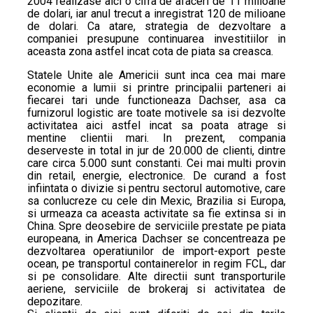
2004 realizase aici o cifra de afaceri de 11 milioane
de dolari, iar anul trecut a inregistrat 120 de milioane
de dolari. Ca atare, strategia de dezvoltare a
companiei presupune continuarea investitiilor in
aceasta zona astfel incat cota de piata sa creasca.
Statele Unite ale Americii sunt inca cea mai mare
economie a lumii si printre principalii parteneri ai
fiecarei tari unde functioneaza Dachser, asa ca
furnizorul logistic are toate motivele sa isi dezvolte
activitatea aici astfel incat sa poata atrage si
mentine clientii mari. In prezent, compania
deserveste in total in jur de 20.000 de clienti, dintre
care circa 5.000 sunt constanti. Cei mai multi provin
din retail, energie, electronice. De curand a fost
infiintata o divizie si pentru sectorul automotive, care
sa conlucreze cu cele din Mexic, Brazilia si Europa,
si urmeaza ca aceasta activitate sa fie extinsa si in
China. Spre deosebire de serviciile prestate pe piata
europeana, in America Dachser se concentreaza pe
dezvoltarea operatiunilor de import-export peste
ocean, pe transportul containerelor in regim FCL, dar
si pe consolidare. Alte directii sunt transporturile
aeriene, serviciile de brokeraj si activitatea de
depozitare.