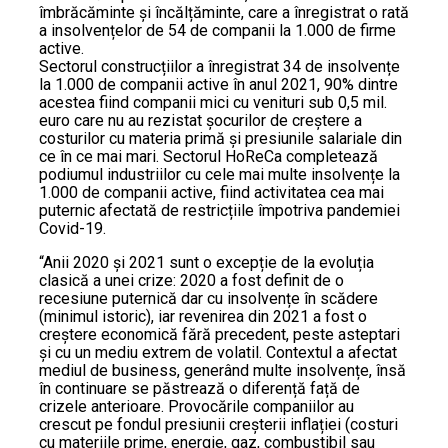
îmbrăcăminte și încălțăminte, care a înregistrat o rată
a insolvențelor de 54 de companii la 1.000 de firme
active.
Sectorul construcțiilor a înregistrat 34 de insolvențe
la 1.000 de companii active în anul 2021, 90% dintre
acestea fiind companii mici cu venituri sub 0,5 mil.
euro care nu au rezistat șocurilor de creștere a
costurilor cu materia primă și presiunile salariale din
ce în ce mai mari. Sectorul HoReCa completează
podiumul industriilor cu cele mai multe insolvențe la
1.000 de companii active, fiind activitatea cea mai
puternic afectată de restricțiile împotriva pandemiei
Covid-19.
“Anii 2020 și 2021 sunt o excepție de la evoluția
clasică a unei crize: 2020 a fost definit de o
recesiune puternică dar cu insolvențe în scădere
(minimul istoric), iar revenirea din 2021 a fost o
creștere economică fără precedent, peste asteptari
și cu un mediu extrem de volatil. Contextul a afectat
mediul de business, generând multe insolvențe, însă
în continuare se păstrează o diferență față de
crizele anterioare. Provocările companiilor au
crescut pe fondul presiunii creșterii inflației (costuri
cu materiile prime, energie, gaz, combustibil sau