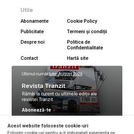
Utile
Abonamente
Cookie Policy
Publicitate
Termeni și condiții
Despre noi
Politica de
Confidentialitate
Contact
Hartă site
Ultimul număr:
Iulie-August 2026
Revista Tranzit
Rămâi la curent cu ultimele ediții ale
revistei Tranzit
Abonează-te
Acest website foloseste cookie-uri
© Toate drepturile
Design by
High Contrast
Folosim cookie-uri pentru a-ti imbunatati experienta pe