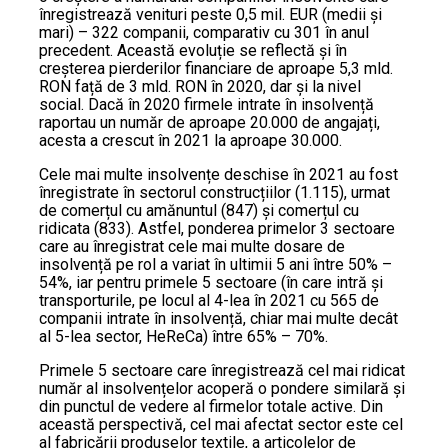
înregistrează venituri peste 0,5 mil. EUR (medii și
mari) – 322 companii, comparativ cu 301 în anul
precedent. Această evoluție se reflectă și în
creșterea pierderilor financiare de aproape 5,3 mld.
RON față de 3 mld. RON în 2020, dar și la nivel
social. Dacă în 2020 firmele intrate în insolvență
raportau un număr de aproape 20.000 de angajați,
acesta a crescut în 2021 la aproape 30.000.
Cele mai multe insolvențe deschise în 2021 au fost
înregistrate în sectorul construcțiilor (1.115), urmat
de comerțul cu amănuntul (847) și comerțul cu
ridicata (833). Astfel, ponderea primelor 3 sectoare
care au înregistrat cele mai multe dosare de
insolvență pe rol a variat în ultimii 5 ani între 50% –
54%, iar pentru primele 5 sectoare (în care intră și
transporturile, pe locul al 4-lea în 2021 cu 565 de
companii intrate în insolvență, chiar mai multe decât
al 5-lea sector, HeReCa) între 65% – 70%.
Primele 5 sectoare care înregistrează cel mai ridicat
număr al insolvențelor acoperă o pondere similară și
din punctul de vedere al firmelor totale active. Din
această perspectivă, cel mai afectat sector este cel
al fabricării produselor textile, a articolelor de