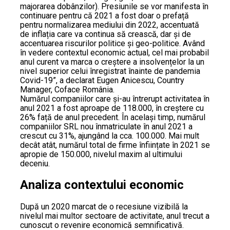
majorarea dobânzilor). Presiunile se vor manifesta în
continuare pentru că 2021 a fost doar o prefață
pentru normalizarea mediului din 2022, accentuată
de inflația care va continua să crească, dar și de
accentuarea riscurilor politice și geo-politice. Având
în vedere contextul economic actual, cel mai probabil
anul curent va marca o creștere a insolvențelor la un
nivel superior celui înregistrat înainte de pandemia
Covid-19”, a declarat Eugen Anicescu, Country
Manager, Coface România.
Numărul companiilor care și-au întrerupt activitatea în
anul 2021 a fost aproape de 118.000, în creștere cu
26% față de anul precedent. În același timp, numărul
companiilor SRL nou înmatriculate în anul 2021 a
crescut cu 31%, ajungând la cca. 100.000. Mai mult
decât atât, numărul total de firme înființate în 2021 se
apropie de 150.000, nivelul maxim al ultimului
deceniu.
Analiza contextului economic
După un 2020 marcat de o recesiune vizibilă la
nivelul mai multor sectoare de activitate, anul trecut a
cunoscut o revenire economică semnificativă.