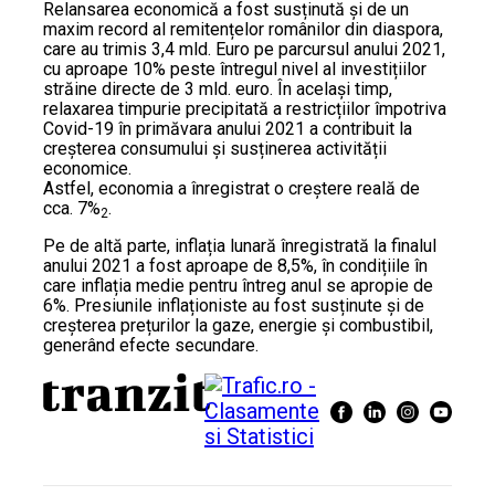
Relansarea economică a fost susținută și de un
maxim record al remitențelor românilor din diaspora,
care au trimis 3,4 mld. Euro pe parcursul anului 2021,
cu aproape 10% peste întregul nivel al investițiilor
străine directe de 3 mld. euro. În același timp,
relaxarea timpurie precipitată a restricțiilor împotriva
Covid-19 în primăvara anului 2021 a contribuit la
creșterea consumului și susținerea activității
economice.
Astfel, economia a înregistrat o creștere reală de
cca. 7%
.
2
Pe de altă parte, inflația lunară înregistrată la finalul
anului 2021 a fost aproape de 8,5%, în condițiile în
care inflația medie pentru întreg anul se apropie de
6%. Presiunile inflaționiste au fost susținute și de
creșterea prețurilor la gaze, energie și combustibil,
generând efecte secundare.