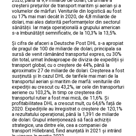
2020, până la 9,9 miliarde de dolari, ca urmare a
creșterii prețurilor de transport maritim și aerian și a
volumelor de mărfuri. Veniturile din logistică au fost
cu 17% mai mari decât în 2020, de 4,8 miliarde de
dolari, mai ales datorită performanțelor din sectorul
sănătății. Iar marja operațională a grupului american
s-a îmbunătățit semnificativ, de la 10,3% la 13,5%.
Și cifra de afaceri a Deutsche Post DHL s-a apropiat
de pragul de 100 de miliarde de dolari, principala sa
sursă de venit rămânând transportul expres, cu 30%
din total, urmat îndeaproape de divizia de expediții și
transport global, cu o creștere de 44%, până la
aproximativ 27 de miliarde de dolari. Creșterea a fost
susținută și în cazul DHL de tarifele mai mari de la
transportul aerian și maritim de marfă: veniturile din
expediții au crescut cu 43,2%, iar cele din transporturi
aeriene cu 103,2%, în timp ce creșterea din
transportul rutier a fost mai mică, de 11,6%. Și
profitabilitatea DHL a crescut mult, cu 64,6% față de
2020. Expedițiile au înregistrat o creștere de 120,1%
a rezultatului operațional, până la 1,391 de miliarde
de dolari. Grupul intenționează să facă achiziții
strategice, una dintre ele, cea a companiei de
transport Hillebrand, fiind anunțată în 2021 și intrând