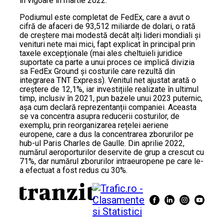
în vigoare în martie 2022.
Podiumul este completat de FedEx, care a avut o
cifră de afaceri de 93,512 miliarde de dolari, o rată
de creștere mai modestă decât alți lideri mondiali și
venituri nete mai mici, fapt explicat în principal prin
taxele excepționale (mai ales cheltuieli juridice
suportate ca parte a unui proces ce implică divizia
sa FedEx Ground și costurile care rezultă din
integrarea TNT Express). Venitul net ajustat arată o
creștere de 12,1%, iar investițiile realizate în ultimul
timp, inclusiv în 2021, pun bazele unui 2023 puternic,
așa cum declară reprezentanții companiei. Aceasta
se va concentra asupra reducerii costurilor, de
exemplu, prin reorganizarea rețelei aeriene
europene, care a dus la concentrarea zborurilor pe
hub-ul Paris Charles de Gaulle. Din aprilie 2022,
numărul aeroporturilor deservite de grup a crescut cu
71%, dar numărul zborurilor intraeuropene pe care le-
a efectuat a fost redus cu 30%.