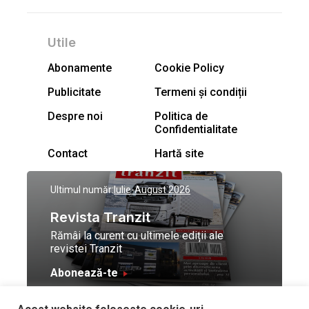
Utile
Abonamente
Cookie Policy
Publicitate
Termeni și condiții
Despre noi
Politica de
Confidentialitate
Contact
Hartă site
Ultimul număr:
Iulie-August 2026
Revista Tranzit
Rămâi la curent cu ultimele ediții ale
revistei Tranzit
Abonează-te