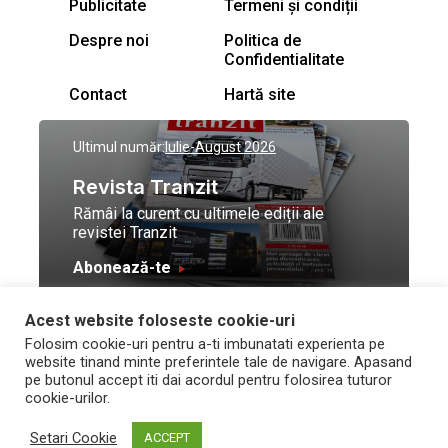
Publicitate
Termeni și condiții
Despre noi
Politica de
Confidentialitate
Contact
Hartă site
Ultimul număr:
Iulie-August 2026
Revista Tranzit
Rămâi la curent cu ultimele ediții ale
revistei Tranzit
Abonează-te
Acest website foloseste cookie-uri
© Toate drepturile
Design by
High Contrast
Folosim cookie-uri pentru a-ti imbunatati experienta pe
rezervate Trafic Media
and development by
Neo
website tinand minte preferintele tale de navigare. Apasand
2026
Vision Technologies
pe butonul accept iti dai acordul pentru folosirea tuturor
cookie-urilor.
Setari Cookie
ACCEPT