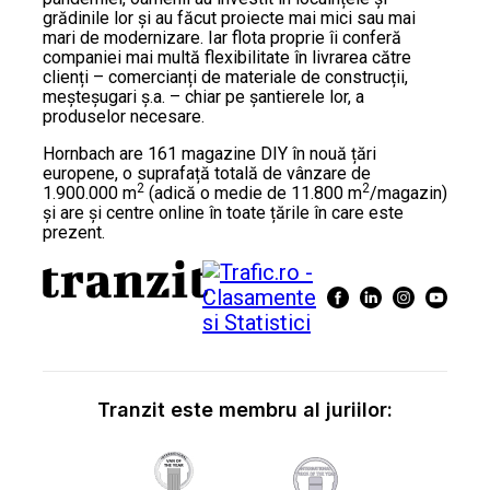
grădinile lor și au făcut proiecte mai mici sau mai
mari de modernizare. Iar flota proprie îi conferă
companiei mai multă flexibilitate în livrarea către
clienți – comercianți de materiale de construcții,
meșteșugari ș.a. – chiar pe șantierele lor, a
produselor necesare.
Hornbach are 161 magazine DIY în nouă țări
europene, o suprafață totală de vânzare de
2
2
1.900.000 m
(adică o medie de 11.800 m
/magazin)
și are și centre online în toate țările în care este
prezent.
Tranzit este membru al juriilor: