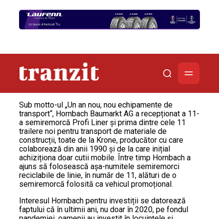
Sub motto-ul „Un an nou, nou echipamente de
transport“, Hornbach Baumarkt AG a recepționat a 11-
a semiremorcă Profi Liner și prima dintre cele 11
trailere noi pentru transport de materiale de
construcții, toate de la Krone, producător cu care
colaborează din anii 1990 și de la care inițial
achiziționa doar cutii mobile. Între timp Hornbach a
ajuns să folosească așa-numitele semiremorci
reciclabile de linie, în număr de 11, alături de o
semiremorcă folosită ca vehicul promoțional.
Interesul Hornbach pentru investiții se datorează
faptului că în ultimii ani, nu doar în 2020, pe fondul
pandemiei, oamenii au investit în locuințele și