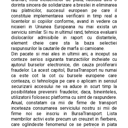
dorinta sincera de solidarizare a breslei in eliminarea
rau platnicilor, succesul european pe care il
constituie implementarea verificarii in timp real a
licentelor si copiilor conforme, avand in vedere ca
nicaieri in Uniunea Europeana nu mai exista un
serviciu similar. Si nu in ultimul rand, tehnica evaluarii
dislocarilor admisibile in raport cu distantele,
element cheie care sta la baza selectiei
raspunsurilor la cautarile de marfa si camioane.
Din pacate si mai ales in ultimii ani, a inceput sa
conteze serios siguranta tranzactiilor incheiate cu
ajutorul burselor electronice, din cauza proliferarii
fraudelor. La acest capitol, BursaTransport nu numai
ca este cot la cot cu bursele europene care
conteaza, ci tehnologia pe care o aplicam in sensul
securizarii accesului ne va aduce in scurt timp la
posibilitatea prevenirii fraudelor, daca, bineinteles,
utilizatorii folosesc platforma cu simt de raspundere.
Anual, constatam ca mii de firme de transport
inceteaza consumarea serviciului nostru si mii de
firme noi se inscriu in BursaTransport. Lista
membrilor activi este precum un creuzet in fierbere,
care oglindeste fenomenul ce se petrece in piata