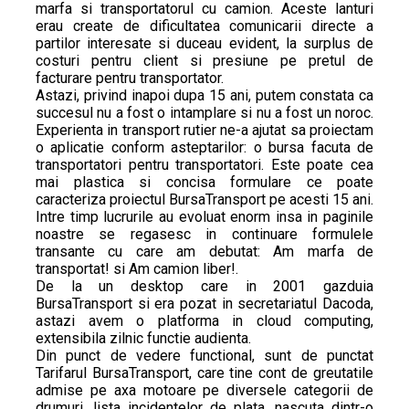
marfa si transportatorul cu camion. Aceste lanturi
erau create de dificultatea comunicarii directe a
partilor interesate si duceau evident, la surplus de
costuri pentru client si presiune pe pretul de
facturare pentru transportator.
Astazi, privind inapoi dupa 15 ani, putem constata ca
succesul nu a fost o intamplare si nu a fost un noroc.
Experienta in transport rutier ne-a ajutat sa proiectam
o aplicatie conform asteptarilor: o bursa facuta de
transportatori pentru transportatori. Este poate cea
mai plastica si concisa formulare ce poate
caracteriza proiectul BursaTransport pe acesti 15 ani.
Intre timp lucrurile au evoluat enorm insa in paginile
noastre se regasesc in continuare formulele
transante cu care am debutat: Am marfa de
transportat! si Am camion liber!.
De la un desktop care in 2001 gazduia
BursaTransport si era pozat in secretariatul Dacoda,
astazi avem o platforma in cloud computing,
extensibila zilnic functie audienta.
Din punct de vedere functional, sunt de punctat
Tarifarul BursaTransport, care tine cont de greutatile
admise pe axa motoare pe diversele categorii de
drumuri, lista incidentelor de plata, nascuta dintr-o