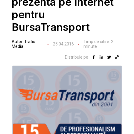
prezenta pe Internet
pentru
BursaTransport
Autor:
Trafic
Timp de citire:
2
25.04.2016
Media
minute
Distribuie pe