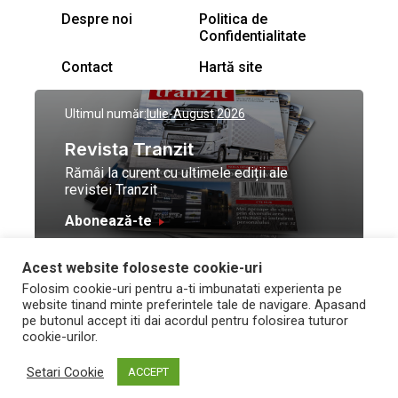
Despre noi
Politica de
Confidentialitate
Contact
Hartă site
Ultimul număr:
Iulie-August 2026
Revista Tranzit
Rămâi la curent cu ultimele ediții ale
revistei Tranzit
Abonează-te
Acest website foloseste cookie-uri
© Toate drepturile
Design by
High Contrast
Folosim cookie-uri pentru a-ti imbunatati experienta pe
rezervate Trafic Media
and development by
Neo
website tinand minte preferintele tale de navigare. Apasand
2026
Vision Technologies
pe butonul accept iti dai acordul pentru folosirea tuturor
cookie-urilor.
Setari Cookie
ACCEPT