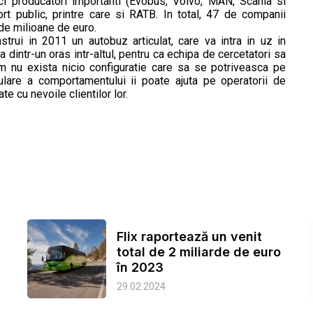
ci producatori importanti (Evobus, Volvo, MAN, Scania si
rt public, printre care si RATB. In total, 47 de companii
 de milioane de euro.
trui in 2011 un autobuz articulat, care va intra in uz in
 dintr-un oras intr-altul, pentru ca echipa de cercetatori sa
Cum nu exista nicio configuratie care sa se potriveasca pe
ulare a comportamentului ii poate ajuta pe operatorii de
e cu nevoile clientilor lor.
Flix raportează un venit
total de 2 miliarde de euro
în 2023
29.02.2024