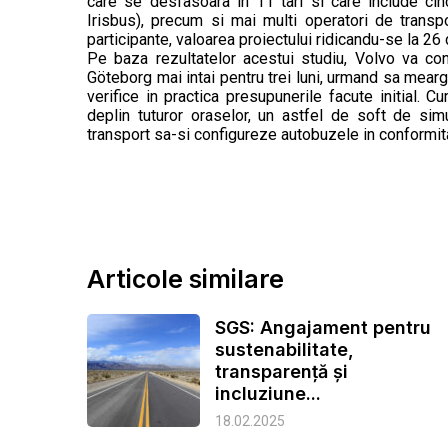
care se desfasoara in 11 tari si care include cin
Irisbus), precum si mai multi operatori de transpo
participante, valoarea proiectului ridicandu-se la 26
Pe baza rezultatelor acestui studiu, Volvo va cons
Göteborg mai intai pentru trei luni, urmand sa mearga
verifice in practica presupunerile facute initial. 
deplin tuturor oraselor, un astfel de soft de sim
transport sa-si configureze autobuzele in conformitat
Articole similare
SGS: Angajament pentru
sustenabilitate,
transparență și
incluziune...
18.02.2025