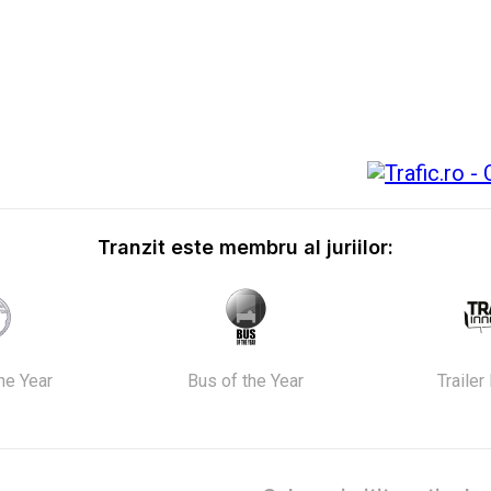
Tranzit este membru al juriilor:
the Year
Bus of the Year
Trailer