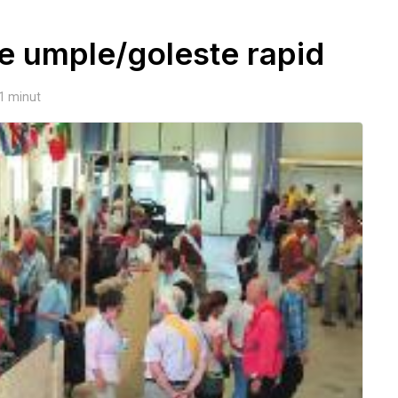
se umple/goleste rapid
1
minut