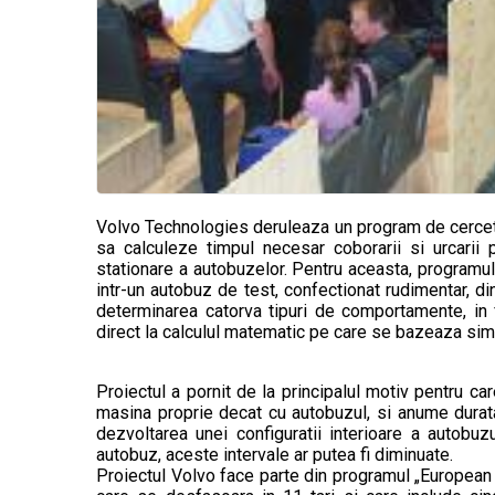
Volvo Technologies deruleaza un program de cerceta
sa calculeze timpul necesar coborarii si urcarii
stationare a autobuzelor. Pentru aceasta, programul
intr-un autobuz de test, confectionat rudimentar, di
determinarea catorva tipuri de comportamente, in f
direct la calculul matematic pe care se bazeaza simu
Proiectul a pornit de la principalul motiv pentru 
masina proprie decat cu autobuzul, si anume durata m
dezvoltarea unei configuratii interioare a autobuz
autobuz, aceste intervale ar putea fi diminuate.
Proiectul Volvo face parte din programul „European