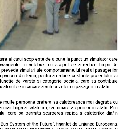
re al carui scop este de a pune la punct un simulator care
 pasagerilor in autobuz, cu scopul de a reduce timpii de
 prevede simulari ale comportamentului real al pasagerilor
n panouri din lemn, pentru a reduce costurile proiectului, si
unctie de varsta si categorie sociala, care sa contribuie
latorul de incarcare a autobuzelor cu pasageri in statii.
care multe persoane prefera sa calatoreasca mai degraba cu
ai lunga a calatoriei, ca urmare a opririlor in statii. Prin
ului care sa permita scurgerea rapida a calatorilor din/in
 Bus System of the Future”, finantat de Uniunea Europeana,