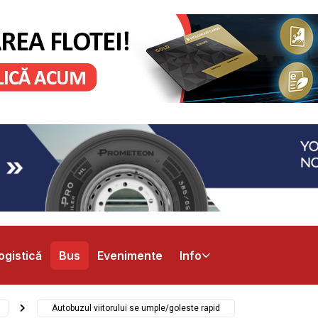
ogistică
Bus
Evenimente
Info
Autobuzul viitorului se umple/goleste rapid