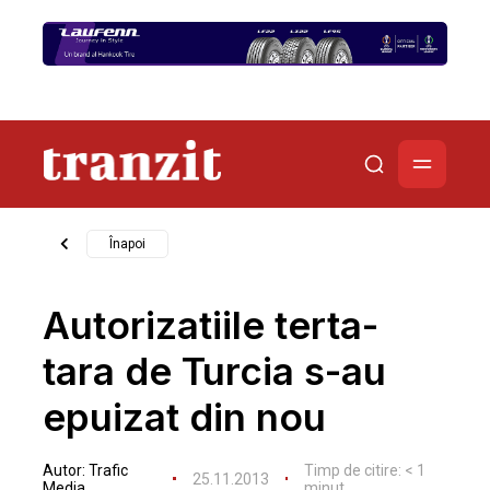
Înapoi
Autorizatiile terta-
tara de Turcia s-au
epuizat din nou
Autor:
Trafic
Timp de citire:
< 1
25.11.2013
Media
minut