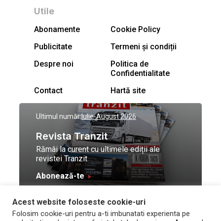
Utile
Abonamente
Cookie Policy
Publicitate
Termeni și condiții
Despre noi
Politica de
Confidentialitate
Contact
Hartă site
Ultimul număr:
Iulie-August 2026
Revista Tranzit
Rămâi la curent cu ultimele ediții ale
revistei Tranzit
Abonează-te
Acest website foloseste cookie-uri
© Toate drepturile
Design by
High Contrast
Folosim cookie-uri pentru a-ti imbunatati experienta pe
rezervate Trafic Media
and development by
Neo