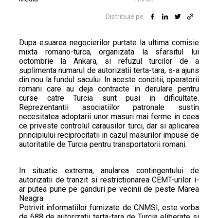
Distribuie pe
Dupa esuarea negocierilor purtate la ultima comisie
mixta romano-turca, organizata la sfarsitul lui
octombrie la Ankara, si refuzul turcilor de a
suplimenta numarul de autorizatii terta-tara, s-a ajuns
din nou la fundul sacului. In aceste conditii, operatorii
romani care au deja contracte in derulare pentru
curse catre Turcia sunt pusi in dificultate.
Reprezentantii asociatiilor patronale sustin
necesitatea adoptarii unor masuri mai ferme in ceea
ce priveste controlul carausilor turci, dar si aplicarea
principiului reciprocitatii in cazul masurilor impuse de
autoritatile de Turcia pentru transportatorii romani.
In situatie extrema, anularea contingentului de
autorizatii de tranzit si restrictionarea CEMT-urilor i-
ar putea pune pe ganduri pe vecinii de peste Marea
Neagra.
Potrivit informatiilor furnizate de CNMSI, este vorba
de 688 de autorizatii terta-tara de Turcia eliberate si