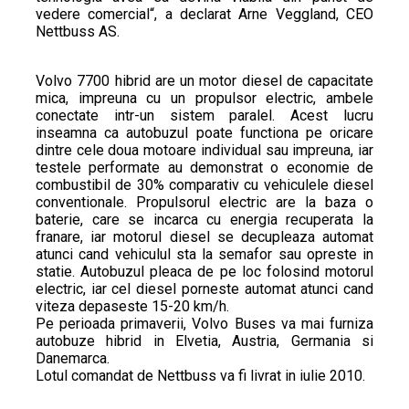
vedere comercial“, a declarat Arne Veggland, CEO
Nettbuss AS.
Volvo 7700 hibrid are un motor diesel de capacitate
mica, impreuna cu un propulsor electric, ambele
conectate intr-un sistem paralel. Acest lucru
inseamna ca autobuzul poate functiona pe oricare
dintre cele doua motoare individual sau impreuna, iar
testele performate au demonstrat o economie de
combustibil de 30% comparativ cu vehiculele diesel
conventionale. Propulsorul electric are la baza o
baterie, care se incarca cu energia recuperata la
franare, iar motorul diesel se decupleaza automat
atunci cand vehiculul sta la semafor sau opreste in
statie. Autobuzul pleaca de pe loc folosind motorul
electric, iar cel diesel porneste automat atunci cand
viteza depaseste 15-20 km/h.
Pe perioada primaverii, Volvo Buses va mai furniza
autobuze hibrid in Elvetia, Austria, Germania si
Danemarca.
Lotul comandat de Nettbuss va fi livrat in iulie 2010.