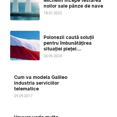
Michelin începe testarea
noilor sale pânze de nave
18.01.2022
Polonezii caută soluţii
pentru îmbunătăţirea
situaţiei pieţei:...
26.06.2024
Cum va modela Galileo
industria serviciilor
telematice
29.09.2017