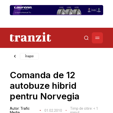
Înapoi
Comanda de 12
autobuze hibrid
pentru Norvegia
Autor:
Trafic
Timp de citire:
< 1
01.02.2010
Media
minut