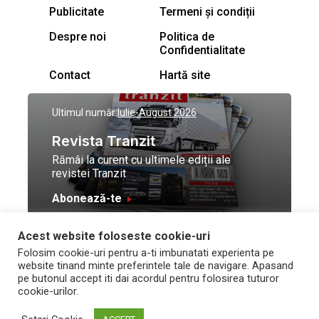
Publicitate
Termeni și condiții
Despre noi
Politica de
Confidentialitate
Contact
Hartă site
Ultimul număr:
Iulie-August 2026
Revista Tranzit
Rămâi la curent cu ultimele ediții ale
revistei Tranzit
Abonează-te
Acest website foloseste cookie-uri
© Toate drepturile
Design by
High Contrast
Folosim cookie-uri pentru a-ti imbunatati experienta pe
rezervate Trafic Media
and development by
Neo
website tinand minte preferintele tale de navigare. Apasand
2026
Vision Technologies
pe butonul accept iti dai acordul pentru folosirea tuturor
cookie-urilor.