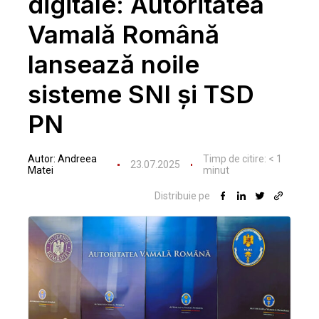
digitale: Autoritatea
Vamală Română
lansează noile
sisteme SNI și TSD
PN
Autor:
Andreea
Timp de citire:
< 1
23.07.2025
Matei
minut
Distribuie pe