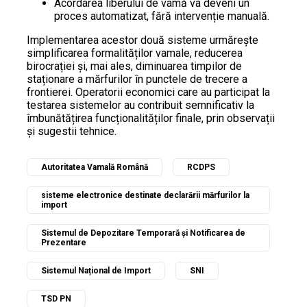
Acordarea liberului de vamă va deveni un
proces automatizat, fără intervenție manuală.
Implementarea acestor două sisteme urmărește
simplificarea formalităților vamale, reducerea
birocrației și, mai ales, diminuarea timpilor de
staționare a mărfurilor în punctele de trecere a
frontierei. Operatorii economici care au participat la
testarea sistemelor au contribuit semnificativ la
îmbunătățirea funcționalităților finale, prin observații
și sugestii tehnice.
Autoritatea Vamală Română
RCDPS
sisteme electronice destinate declarării mărfurilor la
import
Sistemul de Depozitare Temporară și Notificarea de
Prezentare
Sistemul Național de Import
SNI
TSD PN