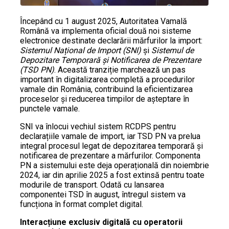
Începând cu 1 august 2025, Autoritatea Vamală
Română va implementa oficial două noi sisteme
electronice destinate declarării mărfurilor la import:
Sistemul Național de Import (SNI)
și
Sistemul de
Depozitare Temporară și Notificarea de Prezentare
(TSD PN)
. Această tranziție marchează un pas
important în digitalizarea completă a procedurilor
vamale din România, contribuind la eficientizarea
proceselor și reducerea timpilor de așteptare în
punctele vamale.
SNI va înlocui vechiul sistem RCDPS pentru
declarațiile vamale de import, iar TSD PN va prelua
integral procesul legat de depozitarea temporară și
notificarea de prezentare a mărfurilor. Componenta
PN a sistemului este deja operațională din noiembrie
2024, iar din aprilie 2025 a fost extinsă pentru toate
modurile de transport. Odată cu lansarea
componentei TSD în august, întregul sistem va
funcționa în format complet digital.
Interacțiune exclusiv digitală cu operatorii