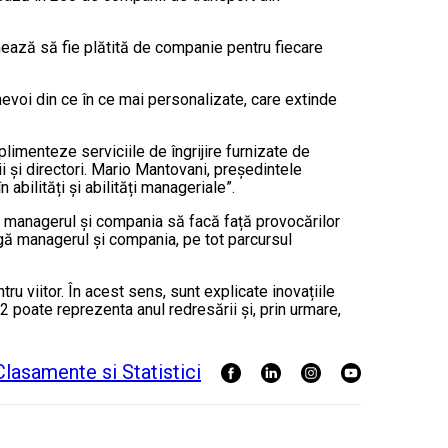
rmează să fie plătită de companie pentru fiecare
nevoi din ce în ce mai personalizate, care extinde
limenteze serviciile de îngrijire furnizate de
 și directori. Mario Mantovani, președintele
abilități și abilități manageriale”.
ta managerul și compania să facă față provocărilor
agă managerul și compania, pe tot parcursul
u viitor. În acest sens, sunt explicate inovațiile
2 poate reprezenta anul redresării și, prin urmare,