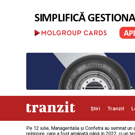
Știri
Tranzit
L
Pe 12 iulie, Manageritalia și Confetra au semnat un a
Abonamente
Publicitate
Contact
reînnoire, care a fost amânată până în 2022, ci un te