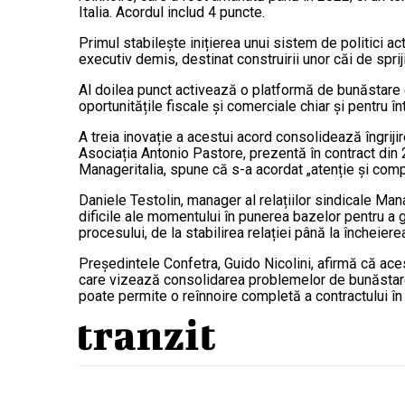
Italia. Acordul includ 4 puncte.
Primul stabilește inițierea unui sistem de politici a
executiv demis, destinat construirii unor căi de sprij
Al doilea punct activează o platformă de bunăstare c
oportunitățile fiscale și comerciale chiar și pentru î
A treia inovație a acestui acord consolidează îngrij
Asociația Antonio Pastore, prezentă în contract din 
Manageritalia, spune că s-a acordat „atenție și compa
Daniele Testolin, manager al relațiilor sindicale Ma
dificile ale momentului în punerea bazelor pentru a g
procesului, de la stabilirea relației până la încheier
Președintele Confetra, Guido Nicolini, afirmă că aces
care vizează consolidarea problemelor de bunăstare și
poate permite o reînnoire completă a contractului în 