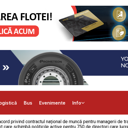
ogistică
Bus
Evenimente
Info
cord privind contractul național de muncă pentru managerii de tran
xt care schimbă politicile active pentru 750 de directori care lu