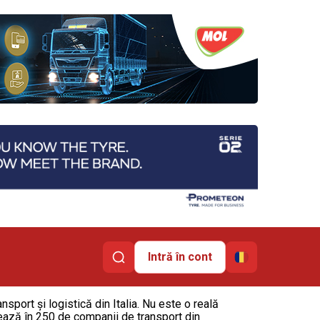
Intră în cont
sport și logistică din Italia. Nu este o reală
crează în 250 de companii de transport din