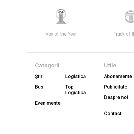
Van of the Year
Truck of 
Categorii
Utile
Știri
Logistică
Abonamente
Bus
Top
Publicitate
Logistica
Despre noi
Evenimente
Contact