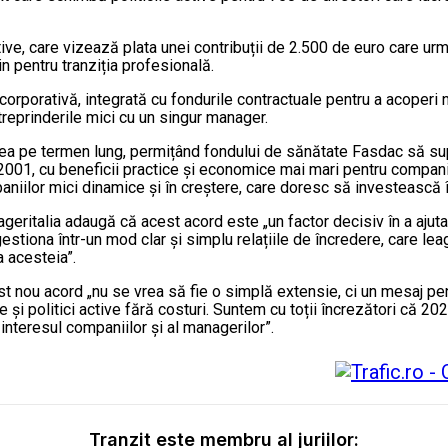
ctive, care vizează plata unei contribuții de 2.500 de euro care u
in pentru tranziția profesională.
orporativă, integrată cu fondurile contractuale pentru a acoperi 
ntreprinderile mici cu un singur manager.
irea pe termen lung, permițând fondului de sănătate Fasdac să sup
2001, cu beneficii practice și economice mai mari pentru companii
niilor mici dinamice și în creștere, care doresc să investească în 
nageritalia adaugă că acest acord este „un factor decisiv în a aju
estiona într-un mod clar și simplu relațiile de încredere, care le
ea acesteia”.
t nou acord „nu se vrea să fie o simplă extensie, ci un mesaj pentr
 politici active fără costuri. Suntem cu toții încrezători că 202
interesul companiilor și al managerilor”.
Tranzit este membru al juriilor: