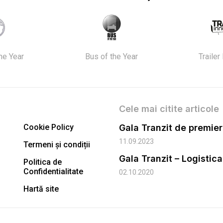
the Year
Bus of the Year
Trailer
Cele mai citite articole
Cookie Policy
11.09.2023
Termeni și condiții
Gala Tranzit – Logistic
Politica de
Confidentialitate
02.10.2020
Hartă site