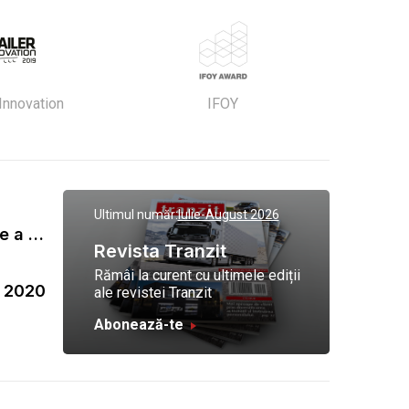
 Innovation
IFOY
Ultimul număr:
Iulie-August 2026
Gala Tranzit de premiere a celor mai eficienti operatori de transport marfa 2023
Revista Tranzit
Rămâi la curent cu ultimele ediții
a 2020
ale revistei Tranzit
Abonează-te