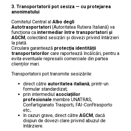
3. Transportatorii pot sesiza — cu protejarea
anonimatului
Comitetul Central al
Albo degli
Autotrasportatori
(Autoritatea Rutiera Italiană) va
funcționa ca
intermediar între transportatori și
AGCM
, colectând sesizări și dovezi privind întârzieri
la plată.
Circulara garantează
protecția identității
transportatorilor
care raportează încălcări, pentru a
evita eventuale represalii comerciale din partea
clienților mari.
Transportatorii pot transmite sesizările:
direct către
autoritatea italiană
, printr-un
formular standardizat;
prin intermediul
asociațiilor
profesionale
membre UNATRAS,
Confartigianato Trasporti, FAI-Conftrasporto
etc.;
în cazuri grave, direct către
AGCM
, dacă
dispun de dovezi clare privind abuzul de
întârziere.