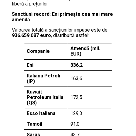
liberă a prețurilor.
Sancțiuni record: Eni primește cea mai mare
amendă
Valoarea totală a sancțiunilor impuse este de
936.659.087 euro
, distribuită astfel:
Amendă (mil.
Companie
EUR)
Eni
336,2
Italiana Petroli
163,6
(IP)
Kuwait
Petroleum Italia
172,5
(Q8)
Esso Italiana
129,3
Tamoil
91,0
Saras
43,7