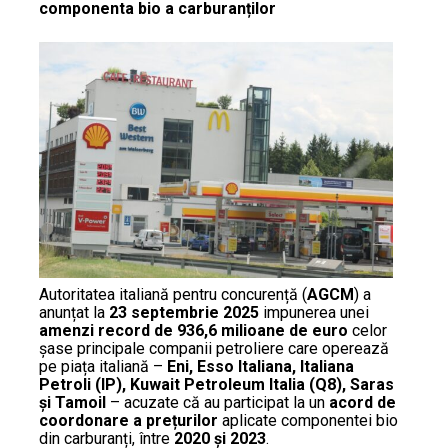
componenta bio a carburanților
Autoritatea italiană pentru concurență (
AGCM
) a
anunțat la
23 septembrie 2025
impunerea unei
amenzi record de 936,6 milioane de euro
celor
șase principale companii petroliere care operează
pe piața italiană –
Eni, Esso Italiana, Italiana
Petroli (IP), Kuwait Petroleum Italia (Q8), Saras
și Tamoil
– acuzate că au participat la un
acord de
coordonare a prețurilor
aplicate componentei bio
din carburanți, între
2020 și 2023
.