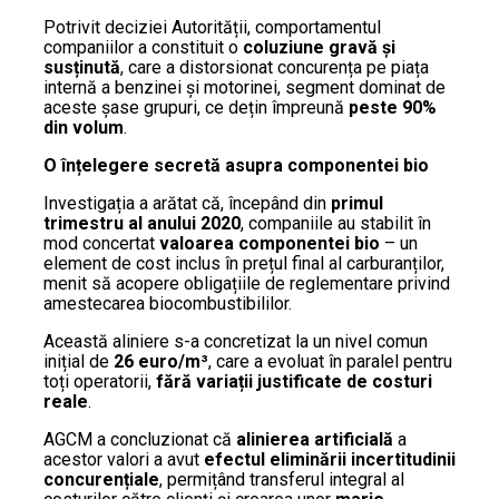
Potrivit deciziei Autorității, comportamentul
companiilor a constituit o
coluziune gravă și
susținută
, care a distorsionat concurența pe piața
internă a benzinei și motorinei, segment dominat de
aceste șase grupuri, ce dețin împreună
peste 90%
din volum
.
O înțelegere secretă asupra componentei bio
Investigația a arătat că, începând din
primul
trimestru al anului 2020
, companiile au stabilit în
mod concertat
valoarea componentei bio
– un
element de cost inclus în prețul final al carburanților,
menit să acopere obligațiile de reglementare privind
amestecarea biocombustibililor.
Această aliniere s-a concretizat la un nivel comun
inițial de
26 euro/m³
, care a evoluat în paralel pentru
toți operatorii,
fără variații justificate de costuri
reale
.
AGCM a concluzionat că
alinierea artificială
a
acestor valori a avut
efectul eliminării incertitudinii
concurențiale
, permițând transferul integral al