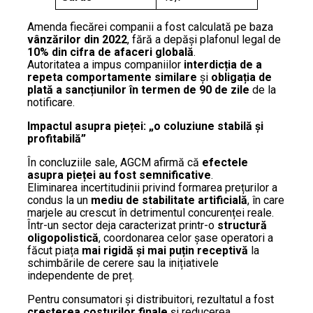
Amenda fiecărei companii a fost calculată pe baza
vânzărilor din 2022
, fără a depăși plafonul legal de
10% din cifra de afaceri globală
.
Autoritatea a impus companiilor
interdicția de a
repeta comportamente similare
și
obligația de
plată a sancțiunilor în termen de 90 de zile
de la
notificare.
Impactul asupra pieței: „o coluziune stabilă și
profitabilă”
În concluziile sale, AGCM afirmă că
efectele
asupra pieței au fost semnificative
.
Eliminarea incertitudinii privind formarea prețurilor a
condus la un
mediu de stabilitate artificială
, în care
marjele au crescut în detrimentul concurenței reale.
Într-un sector deja caracterizat printr-o
structură
oligopolistică
, coordonarea celor șase operatori a
făcut piața
mai rigidă și mai puțin receptivă
la
schimbările de cerere sau la inițiativele
independente de preț.
Pentru consumatori și distribuitori, rezultatul a fost
creșterea costurilor finale
și reducerea