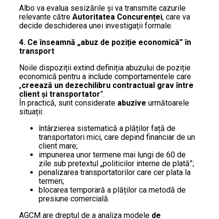
Albo va evalua sesizările și va transmite cazurile
relevante către
Autoritatea Concurenței
, care va
decide deschiderea unei investigații formale.
4. Ce înseamnă „abuz de poziție economică” în
transport
Noile dispoziții extind definiția abuzului de poziție
economică pentru a include comportamentele care
„
creează un dezechilibru contractual grav între
client și transportator
”.
În practică, sunt considerate
abuzive
următoarele
situații:
întârzierea sistematică a plăților față de
transportatori mici, care depind financiar de un
client mare;
impunerea unor termene mai lungi de 60 de
zile sub pretextul „politicilor interne de plată”;
penalizarea transportatorilor care cer plata la
termen;
blocarea temporară a plăților ca metodă de
presiune comercială.
AGCM are dreptul de a analiza modele
de