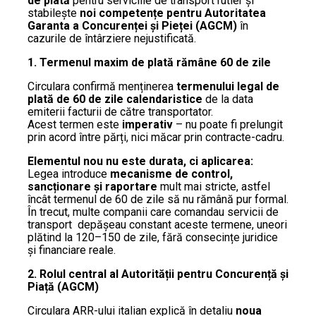
de plată
pentru serviciile de transport rutier și
stabilește
noi competențe pentru Autoritatea
Garanta a Concurenței și Pieței (AGCM)
în
cazurile de întârziere nejustificată.
1. Termenul maxim de plată rămâne 60 de zile
Circulara confirmă menținerea
termenului legal de
plată de 60 de zile calendaristice
de la data
emiterii facturii de către transportator.
Acest termen este
imperativ
– nu poate fi prelungit
prin acord între părți, nici măcar prin contracte-cadru.
Elementul nou nu este durata, ci aplicarea:
Legea introduce
mecanisme de control,
sancționare și raportare
mult mai stricte, astfel
încât termenul de 60 de zile să nu rămână pur formal.
În trecut, multe companii care comandau servicii de
transport depășeau constant aceste termene, uneori
plătind la 120–150 de zile, fără consecințe juridice
și financiare reale.
2. Rolul central al Autorității pentru Concurență și
Piață (AGCM)
Circulara ARR-ului italian explică în detaliu
noua