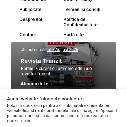
Publicitate
Termeni și condiții
Despre noi
Politica de
Confidentialitate
Contact
Hartă site
Ultimul număr:
Iulie-August 2026
Revista Tranzit
Rămâi la curent cu ultimele ediții ale
revistei Tranzit
Abonează-te
Acest website foloseste cookie-uri
© Toate drepturile
Design by
High Contrast
Folosim cookie-uri pentru a-ti imbunatati experienta pe
rezervate Trafic Media
and development by
Neo
website tinand minte preferintele tale de navigare. Apasand
2026
Vision Technologies
pe butonul accept iti dai acordul pentru folosirea tuturor
cookie-urilor.