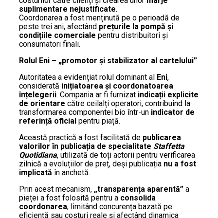
costurilor către clienți și crearea unor
marje
suplimentare nejustificate
.
Coordonarea a fost menținută pe o perioadă de
peste trei ani, afectând
prețurile la pompă și
condițiile comerciale
pentru distribuitori și
consumatori finali.
Rolul Eni – „promotor și stabilizator al cartelului”
Autoritatea a evidențiat rolul dominant al
Eni
,
considerată
inițiatoarea și coordonatoarea
înțelegerii
. Compania ar fi furnizat
indicații explicite
de orientare
către ceilalți operatori, contribuind la
transformarea componentei bio într-un
indicator de
referință oficial
pentru piață.
Această practică a fost facilitată de
publicarea
valorilor în publicația de specialitate
Staffetta
Quotidiana
, utilizată de toți actorii pentru verificarea
zilnică a evoluțiilor de preț, deși publicația
nu a fost
implicată
în anchetă.
Prin acest mecanism,
„transparența aparentă”
a
pieței a fost folosită pentru a
consolida
coordonarea
, limitând concurența bazată pe
eficiență sau costuri reale și afectând dinamica