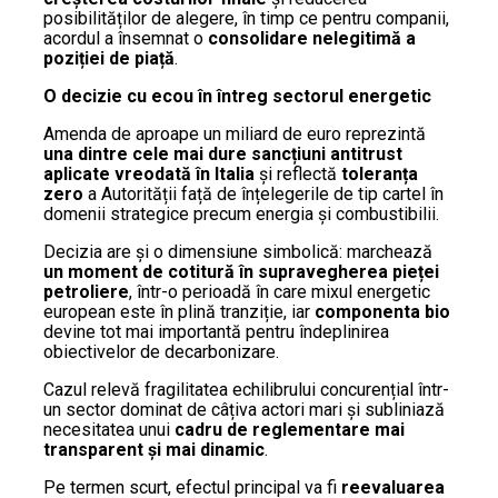
posibilităților de alegere, în timp ce pentru companii,
acordul a însemnat o
consolidare nelegitimă a
poziției de piață
.
O decizie cu ecou în întreg sectorul energetic
Amenda de aproape un miliard de euro reprezintă
una dintre cele mai dure sancțiuni antitrust
aplicate vreodată în Italia
și reflectă
toleranța
zero
a Autorității față de înțelegerile de tip cartel în
domenii strategice precum energia și combustibilii.
Decizia are și o dimensiune simbolică: marchează
un moment de cotitură în supravegherea pieței
petroliere
, într-o perioadă în care mixul energetic
european este în plină tranziție, iar
componenta bio
devine tot mai importantă pentru îndeplinirea
obiectivelor de decarbonizare.
Cazul relevă fragilitatea echilibrului concurențial într-
un sector dominat de câțiva actori mari și subliniază
necesitatea unui
cadru de reglementare mai
transparent și mai dinamic
.
Pe termen scurt, efectul principal va fi
reevaluarea