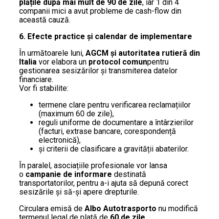
plățile după mai mult de 90 de zile
, iar 1 din 4
companii mici a avut probleme de cash-flow din
această cauză.
6. Efecte practice și calendar de implementare
În următoarele luni,
AGCM și autoritatea rutieră din
Italia
vor elabora un
protocol comun
pentru
gestionarea sesizărilor și transmiterea datelor
financiare.
Vor fi stabilite:
termene clare pentru verificarea reclamațiilor
(maximum 60 de zile),
reguli uniforme de documentare a întârzierilor
(facturi, extrase bancare, corespondență
electronică),
și criterii de clasificare a gravității abaterilor.
În paralel, asociațiile profesionale vor lansa
o
campanie de informare
destinată
transportatorilor, pentru a-i ajuta să depună corect
sesizările și să-și apere drepturile.
Circulara emisă de
Albo Autotrasporto
nu modifică
termenul legal de plată de
60 de zile
,