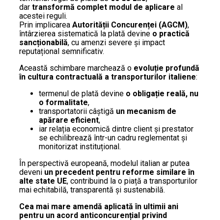
dar
transformă complet modul de aplicare
al
acestei reguli.
Prin implicarea
Autorității Concurenței (AGCM)
,
întârzierea sistematică la plată devine
o practică
sancționabilă
, cu amenzi severe și impact
reputațional semnificativ.
Această schimbare marchează o
evoluție profundă
în cultura contractuală a transporturilor italiene
:
termenul de plată devine
o obligație reală, nu
o formalitate
,
transportatorii câștigă
un mecanism de
apărare eficient
,
iar relația economică dintre client și prestator
se echilibrează într-un cadru reglementat și
monitorizat instituțional.
În perspectivă europeană, modelul italian ar putea
deveni
un precedent pentru reforme similare în
alte state UE
, contribuind la o piață a transporturilor
mai echitabilă, transparentă și sustenabilă.
Cea mai mare amendă aplicată în ultimii ani
pentru un acord anticoncurențial privind