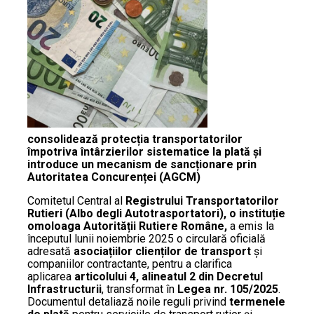
consolidează protecția transportatorilor
împotriva întârzierilor sistematice la plată și
introduce un mecanism de sancționare prin
Autoritatea Concurenței (AGCM)
Comitetul Central al
Registrului Transportatorilor
Rutieri (Albo degli Autotrasportatori), o instituție
omoloaga Autorității Rutiere Române,
a emis la
începutul lunii noiembrie 2025 o circulară oficială
adresată
asociațiilor clienților de transport
și
companiilor contractante, pentru a clarifica
aplicarea
articolului 4, alineatul 2 din Decretul
Infrastructurii
, transformat în
Legea nr. 105/2025
.
Documentul detaliază noile reguli privind
termenele