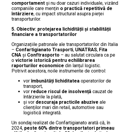
comportament
și nu doar cazuri individuale, vizând
companiile care mențin
o practică repetitivă de
întârziere
, cu impact structural asupra pieței
transporturilor.
5. Obiectiv: protejarea lichidității și stabilității
financiare a transportatorilor
Organizațiile patronale ale transportatorilor din Italia
–
Confartigianato Trasporti
,
UNATRAS
,
Fita
CNA
și
Conftrasporto
– au salutat circulara ca pe
o
victorie istorică pentru echilibrarea
raporturilor economice
din lanțul logistic.
Potrivit acestora, noile instrumente de control:
vor
îmbunătăți lichiditatea
operatorilor de
transport,
vor
reduce riscul de insolvență
cauzat de
întârzierile la plată,
și vor
descuraja practicile abuzive
ale
clienților mari din retail, automotive sau
logistică integrată.
Un sondaj realizat de Confartigianato arată că, în
2024,
peste 60% dintre transportatori primeau