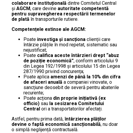
colaborare instituțională
dintre Comitetul Central
și
AGCM
, care devine
autoritate competentă
pentru supravegherea respectării termenelor
de plată
în transporturile rutiere.
Competențele extinse ale AGCM:
Poate
investiga și sancționa
clienții care
întârzie plățile în mod repetat, sistematic sau
nejustificat;
Poate
califica aceste întârzieri drept “abuz
de poziție economică”
, conform articolului 9
din Legea 192/1998 și articolului 15 din Legea
287/1990 privind concurența;
Poate aplica
amenzi de până la 10% din cifra
de afaceri anuală
a companiei vinovate, o
sancțiune deosebit de severă pentru abaterile
recurente;
Poate acționa
din proprie inițiativă (ex
officio)
sau
la sesizarea Comitetului
Central
ori a transportatorilor afectați.
Astfel, pentru prima dată,
întârzierea plăților
devine o faptă economică sancționabilă
, nu doar
o simplă neglijență contractuală.