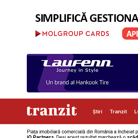
Știri
Tranzit
L
Piața imobiliară comercială din România a încheiat 
Abonamente
Publicitate
Contact
iO Partners
. Deși acest rezultat marchează o
scăd