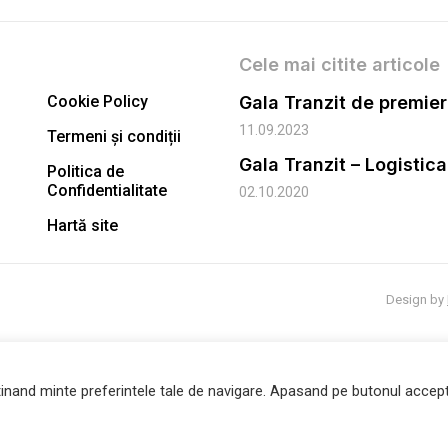
Cele mai citite articole
Cookie Policy
11.09.2023
Termeni și condiții
Gala Tranzit – Logistic
Politica de
Confidentialitate
02.10.2020
Hartă site
Design by
inand minte preferintele tale de navigare. Apasand pe butonul accept 