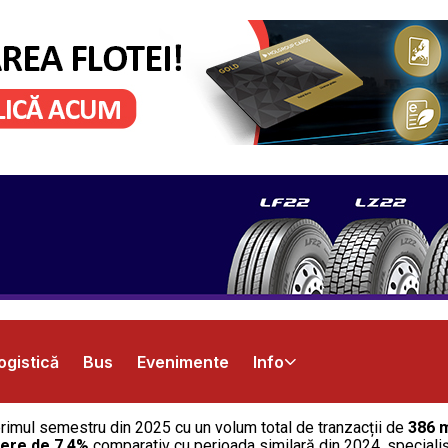
ogistică
Bus
Evenimente
Info
primul semestru din 2025 cu un volum total de tranzacții de
386 m
ere de 7,4%
comparativ cu perioada similară din 2024, specialiști