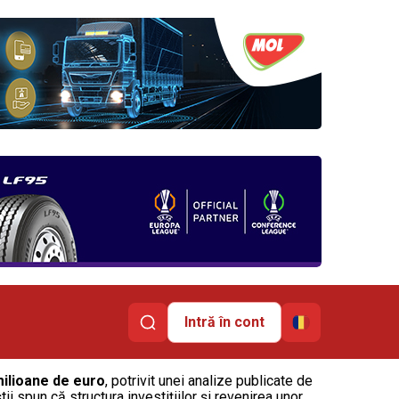
Intră în cont
ilioane de euro
, potrivit unei analize publicate de
i spun că structura investițiilor și revenirea unor