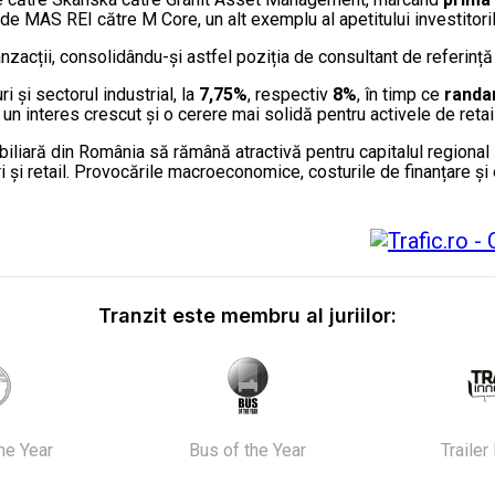
de MAS REI către M Core, un alt exemplu al apetitului investitoril
nzacții, consolidându-și astfel poziția de consultant de referință
 și sectorul industrial, la
7,75%
, respectiv
8%
, în timp ce
randa
 un interes crescut și o cerere mai solidă pentru activele de retail
obiliară din România să rămână atractivă pentru capitalul regional și
uri și retail. Provocările macroeconomice, costurile de finanțare ș
Tranzit este membru al juriilor:
the Year
Bus of the Year
Trailer