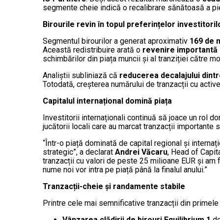
segmente cheie indică o recalibrare sănătoasă a pie
Birourile revin în topul preferințelor investitoril
Segmentul birourilor a generat aproximativ
169 de 
Această redistribuire arată o
revenire importantă a
schimbărilor din piața muncii și al tranziției către m
Analiștii subliniază că
reducerea decalajului dintr
Totodată, creșterea numărului de tranzacții cu activ
Capitalul internațional domină piața
Investitorii internaționali continuă să joace un rol d
jucătorii locali care au marcat tranzacții important
“Într-o piață dominată de capital regional și interna
strategic”, a declarat
Andrei Văcaru
, Head of Capit
tranzacții cu valori de peste 25 milioane EUR și am fa
nume noi vor intra pe piață până la finalul anului.”
Tranzacții-cheie și randamente stabile
Printre cele mai semnificative tranzacții din primel
Vânzarea clădirii de birouri Equilibrium 1
de