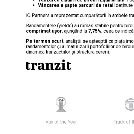
Vânzarea a șapte parcuri de retail
deținute 
iO Partners a reprezentat cumpărătorii în ambele tra
Randamentele (yields) au rămas stabile pentru birouri
comprimat ușor
, ajungând la
7,75%
, ceea ce indică
Pe termen scurt
, analiștii se așteaptă ca piața im
randamentelor și al maturizării portofoliilor de biro
dinamica tranzacțiilor și structura cererii.
Van of the Year
Truck of 