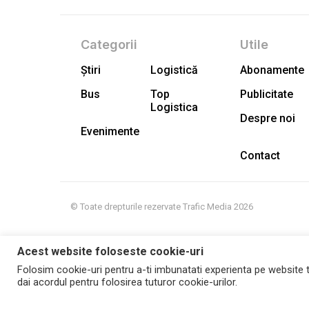
Categorii
Utile
Știri
Logistică
Abonamente
Bus
Top
Publicitate
Logistica
Despre noi
Evenimente
Contact
© Toate drepturile rezervate Trafic Media 2026
Acest website foloseste cookie-uri
Folosim cookie-uri pentru a-ti imbunatati experienta pe website t
dai acordul pentru folosirea tuturor cookie-urilor.