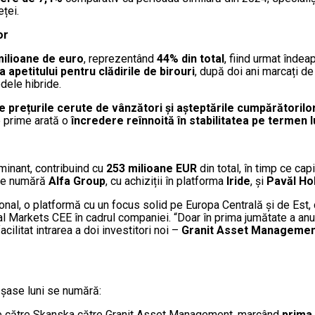
ței.
or
milioane de euro
, reprezentând
44% din total
, fiind urmat îndea
 apetitului pentru clădirile de birouri
, după doi ani marcați de
odele hibride.
e prețurile cerute de vânzători și așteptările cumpărătorilo
e prime arată o
încredere reînnoită în stabilitatea pe termen
ominant, contribuind cu
253 milioane EUR
din total, în timp ce cap
e se numără
Alfa Group
, cu achiziții în platforma
Iride
, și
Pavăl Ho
țional, o platformă cu un focus solid pe Europa Centrală și de Est,
al Markets CEE în cadrul companiei. “Doar în prima jumătate a anul
cilitat intrarea a doi investitori noi –
Granit Asset Manageme
e șase luni se numără:
 către Skanska către Granit Asset Management, marcând
prima 