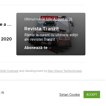
Ultimul număr:
Iulie-August 2026
Gala Tranzit de premiere a celor mai eficienti operatori de transport marfa 2023
Revista Tranzit
Rămâi la curent cu ultimele ediții
a 2020
ale revistei Tranzit
Abonează-te
High Contrast
and development by
Neo Vision Technologies
iti
Setari Cookie
ACCEPT