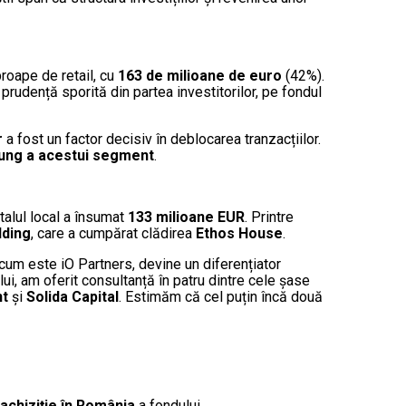
proape de retail, cu
163 de milioane de euro
(42%).
 prudență sporită din partea investitorilor, pe fondul
r
a fost un factor decisiv în deblocarea tranzacțiilor.
 lung a acestui segment
.
italul local a însumat
133 milioane EUR
. Printre
lding
, care a cumpărat clădirea
Ethos House
.
 cum este iO Partners, devine un diferențiator
ui, am oferit consultanță în patru dintre cele șase
nt
și
Solida Capital
. Estimăm că cel puțin încă două
achiziție în România
a fondului.