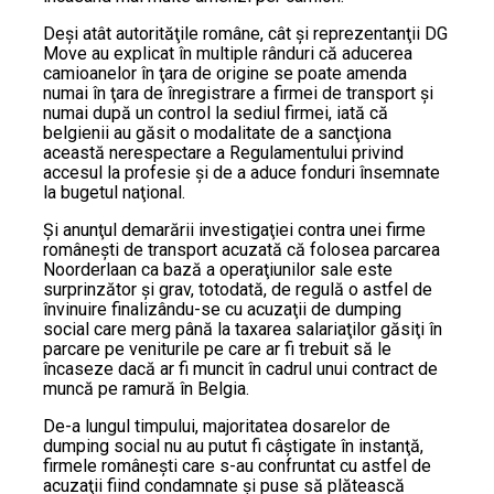
Deşi atât autorităţile române, cât şi reprezentanţii DG
Move au explicat în multiple rânduri că aducerea
camioanelor în ţara de origine se poate amenda
numai în ţara de înregistrare a firmei de transport şi
numai după un control la sediul firmei, iată că
belgienii au găsit o modalitate de a sancţiona
această nerespectare a Regulamentului privind
accesul la profesie şi de a aduce fonduri însemnate
la bugetul naţional.
Şi anunţul demarării investigaţiei contra unei firme
româneşti de transport acuzată că folosea parcarea
Noorderlaan ca bază a operaţiunilor sale este
surprinzător şi grav, totodată, de regulă o astfel de
învinuire finalizându-se cu acuzaţii de dumping
social care merg până la taxarea salariaţilor găsiţi în
parcare pe veniturile pe care ar fi trebuit să le
încaseze dacă ar fi muncit în cadrul unui contract de
muncă pe ramură în Belgia.
De-a lungul timpului, majoritatea dosarelor de
dumping social nu au putut fi câştigate în instanţă,
firmele româneşti care s-au confruntat cu astfel de
acuzaţii fiind condamnate şi puse să plătească