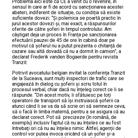
Problema aici este că CE a venit cu o revenire, în
sensul în care ar fi de acord cu sancționarea acestei
abateri, indiferent de situație, cu condiția să existe
suficiente dovezi. “Și polemica se poartă practic în
jurul acestor dovezi și, mai exact, a răspunsurilor
oferite de către șoferi în timpul controlului. Am
câștigat deja un proces în Franța pe sancționarea
efectuării pauzei de 45 de ore în cabină doar pe
motivul că șoferul nu a putut prezenta o chitanță de
cazare sau altă dovadă că nu a dormit în camion”, a
declarat Frederik vanden Bogaerde pentru revista
Tranzit.
Potrivit avocatului belgian invitat la conferința Tranzit
de la Suceava, sunt mulți inspectori de trafic care se
angajează în dialog cu șoferii și scriu totul în
procesul verbal, chiar dacă nu înțeleg corect ce li se
răspunde. “Din acest motiv, îi sfătuiesc pe toți
operatorii de transport să își instruiască șoferii ca
atunci când li se va da să scrie ori să semneze ceva,
să o facă în limba maternă, pentru a se asigura că au
declarat corect. Pot să precizeze (în română, de
exemplu) inclusiv faptul că nu au înțeles ce au fost
întrebați ori că nu au înțeles nimic. Altfel, agenții de
control vor putea invoca oricând că un șofer și-a