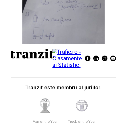
Tranzit este membru al juriilor:
Van of the Year
Truck of the Year