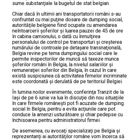
sume substanţiale la bugetul de stat belgian.
Chiar dacă în ultimii ani transportatorii români s-au
confruntat cu mai puţine dosare de dumping social,
autorităţile belgiene fiind ocupate cu amendarea
neîntoarcerii şoferilor şi luarea pauzei de 45 de ore
în cabina camionului, o dată cu înmulţirea
personalului de control pe transporturi şi creşterea
numărului de controale pe detaşare transnaţională,
Belgia revine pe tema dumpingului social care le
permite inspectorilor de muncă să taxeze munca
şoferilor români în Belgia, la nivelul salariilor şi
remuneraţiei soferilor din Belgia, în cazul în care
există suspiciunea că activitatea firmelor incriminate
este coordonată şi derulată de pe teritoriul Belgiei.
În lumina noilor evenimente, conferinţa Tranzit de la
Iaşi de pe 6 iunie va lua în discuţie din nou situaţiile
în care firmele româneşti pot fi acuzate de dumping
social în Belgia, pentru a evita acţiunile care pot
conduce la amenzi usturătoare şi chiar pedepse cu
închisoarea pentru administratorul firmei.
De asemenea, cu avocaţi specializaţi pe Belgia şi
reprezentanţi ai autorităţilor române vom încerca să