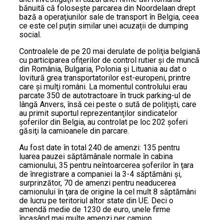
bănuită că foloseşte parcarea din Noordelaan drept
bază a operaţiunilor sale de transport în Belgia, ceea
ce este cel puțin similar unei acuzații de dumping
social.
Controalele de pe 20 mai derulate de poliţia belgiană
cu participarea ofiţerilor de control rutier şi de muncă
din România, Bulgaria, Polonia şi Lituania au dat o
lovitură grea transportatorilor est-europeni, printre
care şi mulţi români. La momentul controlului erau
parcate 350 de autotractoare în truck parking-ul de
lângă Anvers, însă cei peste o sută de poliţişti, care
au primit suportul reprezentanţilor sindicatelor
şoferilor din Belgia, au controlat pe loc 202 şoferi
găsiţi la camioanele din parcare.
Au fost date în total 240 de amenzi: 135 pentru
luarea pauzei săptămânale normale în cabina
camionului, 35 pentru neîntoarcerea şoferilor în ţara
de înregistrare a companiei la 3-4 săptămâni şi,
surprinzător, 70 de amenzi pentru neaducerea
camionului în ţara de origine la cel mult 8 săptămâni
de lucru pe teritoriul altor state din UE. Deci o
amendă medie de 1230 de euro, unele firme
încasând mai multe amenzi per camion.