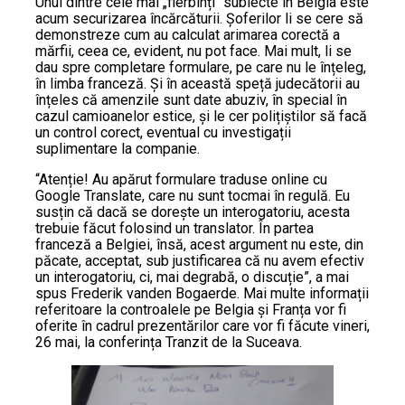
Unul dintre cele mai „fierbinți“ subiecte în Belgia este
acum securizarea încărcăturii. Șoferilor li se cere să
demonstreze cum au calculat arimarea corectă a
mărfii, ceea ce, evident, nu pot face. Mai mult, li se
dau spre completare formulare, pe care nu le înțeleg,
în limba franceză. Și în această speță judecătorii au
înțeles că amenzile sunt date abuziv, în special în
cazul camioanelor estice, și le cer polițiștilor să facă
un control corect, eventual cu investigații
suplimentare la companie.
“Atenție! Au apărut formulare traduse online cu
Google Translate, care nu sunt tocmai în regulă. Eu
susțin că dacă se dorește un interogatoriu, acesta
trebuie făcut folosind un translator. În partea
franceză a Belgiei, însă, acest argument nu este, din
păcate, acceptat, sub justificarea că nu avem efectiv
un interogatoriu, ci, mai degrabă, o discuție”, a mai
spus Frederik vanden Bogaerde. Mai multe informații
referitoare la controalele pe Belgia și Franța vor fi
oferite în cadrul prezentărilor care vor fi făcute vineri,
26 mai, la conferința Tranzit de la Suceava.