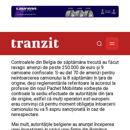
Controalele din Belgia de săptămâna trecută au făcut
ravagii: amenzi de peste 250.000 de euro şi 9
camioane confiscate. S-au dat 70 de amenzi pentru
neîntoarcerea camionului la 8 săptămâni în ţara de
origine, deși reglementările referitoare la accesul la
profesie din noul Pachet Mobilitate vorbește de
controale la sediu efectuate de autoritățile din țara
de origine, astfel că mulți operatori est-europeni
erau convinși că pentru moment obligația întoarcerii
camionului nu va fi aspru sancționată în caz de
nerespectare.
Mai mult, autorităţile belgiene au anunţat începerea
unei investigaţii în cazul unei firme din România