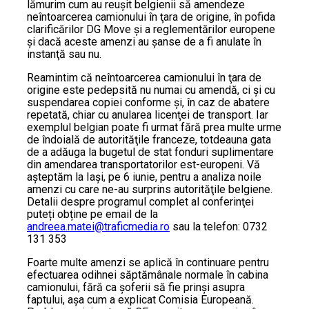
lămurim cum au reuşit belgienii să amendeze
neîntoarcerea camionului în ţara de origine, în pofida
clarificărilor DG Move şi a reglementărilor europene
şi dacă aceste amenzi au şanse de a fi anulate în
instanţă sau nu.
Reamintim că neîntoarcerea camionului în ţara de
origine este pedepsită nu numai cu amendă, ci şi cu
suspendarea copiei conforme şi, în caz de abatere
repetată, chiar cu anularea licenţei de transport. Iar
exemplul belgian poate fi urmat fără prea multe urme
de îndoială de autorităţile franceze, totdeauna gata
de a adăuga la bugetul de stat fonduri suplimentare
din amendarea transportatorilor est-europeni. Vă
aşteptăm la Iaşi, pe 6 iunie, pentru a analiza noile
amenzi cu care ne-au surprins autorităţile belgiene.
Detalii despre programul complet al conferinţei
puteți obține pe email de la
andreea.matei@traficmedia.ro
sau la telefon: 0732
131 353
Foarte multe amenzi se aplică în continuare pentru
efectuarea odihnei săptămânale normale în cabina
camionului, fără ca șoferii să fie prinși asupra
faptului, așa cum a explicat Comisia Europeană.