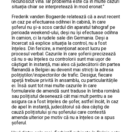
recunoscut vina. Iar problema este că în multe cazuri
situația chiar se interpretează în mod eronat.”
Frederik vanden Bogaerde relatează că a avut recent
un caz pe efectuarea odihnei în cabină, în care
șoferul nu și-a scos cardul din aparatul tahograf pe
perioada weekend-ului, deși nu își efectuase odihna
în camion, ci la rudele sale din Germania. Deși a
încercat să explice situația la control, nu a fost
înțeles. Din fericire, a menționat acest lucru pe
procesul verbal. Cazurile în care șoferii precizează
că nu s-au înțeles cu controlorii sunt mai ușor de
câștigat în instanță, mai ales că judecătorii din partea
flamandă a Belgiei au devenit mai stricți la adresa
polițiștilor/inspectorilor de trafic. Desigur, fiecare
speță trebuie privită în ansamblu, cu particularitățile
ei. Însă sunt tot mai multe cazurile în care
formularele de amendă sunt traduse în limba română
sau polițistul desenează cât mai mult pentru a se
asigura ca a fost înțeles de șofer, astfel încât, în caz
de apel în instanță, judecătorul să dea câștig de
cauză polițistului și nu șoferului care contestă
amenda ulterior pe motiv că nu a înțeles ce a spus
șoferul.