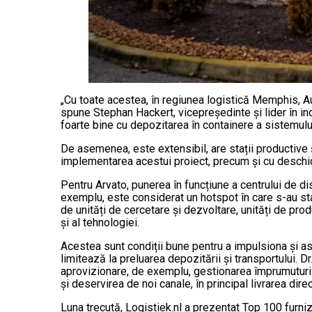
„Cu toate acestea, în regiunea logistică Memphis, A
spune Stephan Hackert, vicepreședinte și lider în i
foarte bine cu depozitarea în containere a sistemului
De asemenea, este extensibil, are stații productive 
implementarea acestui proiect, precum și cu deschid
Pentru Arvato, punerea în funcțiune a centrului de d
exemplu, este considerat un hotspot în care s-au st
de unități de cercetare și dezvoltare, unități de prod
și al tehnologiei.
Acestea sunt condiții bune pentru a impulsiona și a
limitează la preluarea depozitării și transportului.
aprovizionare, de exemplu, gestionarea împrumuturi
și deservirea de noi canale, în principal livrarea dire
Luna trecută, Logistiek.nl a prezentat Top 100 furnizo