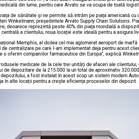
dicală din lume, pentru care Arvato se va ocupa de toată logistic
 piața de sănătate și ne permite să intrăm pe piața americană cu 
sten Winkelmann, președintele Arvato Supply Chain Solutions. Pi
ere, deoarece reprezintă peste 40% din piața mondială a dispoziti
entrală a clientului, noua locație este ideală pentru a asigura livr
național Memphis, al doilea cel mai aglomerat aeroport de marfă
tul de centralizare pe care l-am implementat deja pentru acest cli
re o oferim companiilor farmaceutice din Europa”, explică Winkel
usele medicale de la cele trei unități de afaceri ale clientului, 
lui de depozitare de la 215.000 la un total de aproximativ 320.00
 a depozitului, a fost instalat în acest scop un sistem modern Au
 în alte locații pentru a crește eficiența proceselor din depozit.