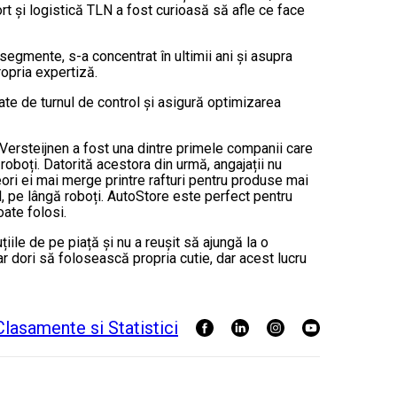
ort și logistică TLN a fost curioasă să afle ce face
 segmente, s-a concentrat în ultimii ani și asupra
ropria expertiză.
gate de turnul de control și asigură optimizarea
 Versteijnen a fost una dintre primele companii care
oboți. Datorită acestora din urmă, angajații nu
eori ei mai merge printre rafturi pentru produse mai
l, pe lângă roboți. AutoStore este perfect pentru
ate folosi.
ile de pe piață și nu a reușit să ajungă la o
 dori să folosească propria cutie, dar acest lucru