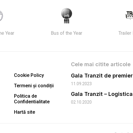
the Year
Bus of the Year
Trailer
Cele mai citite articole
Cookie Policy
11.09.2023
Termeni și condiții
Gala Tranzit – Logistic
Politica de
Confidentialitate
02.10.2020
Hartă site