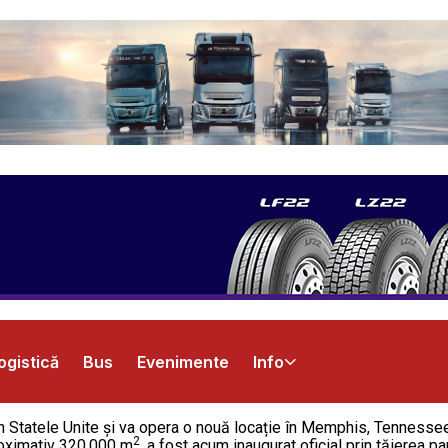
ogistică
Bus
Evenimente
Info
n Statele Unite și va opera o nouă locație în Memphis, Tennessee
2
proximativ 320.000 m
, a fost acum inaugurat oficial prin tăierea pa