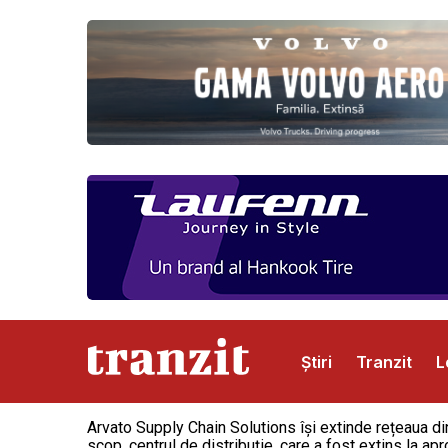
Știri
Tranzit
L
Arvato Supply Chain Solutions își extinde rețeaua di
Abonamente
Publicitate
Contact
scop, centrul de distribuție, care a fost extins la a