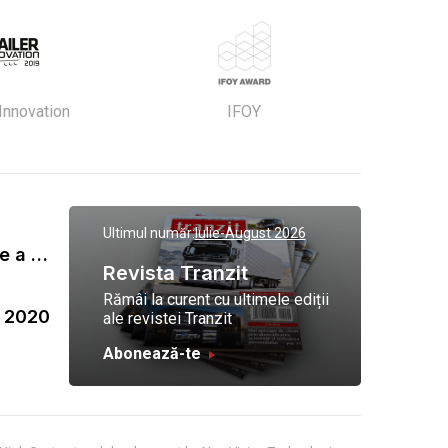
 Innovation
IFOY
Ultimul număr:
Iulie-August 2026
Gala Tranzit de premiere a celor mai eficienti operatori de transport marfa 2023
Revista Tranzit
Rămâi la curent cu ultimele ediții
a 2020
ale revistei Tranzit
Abonează-te