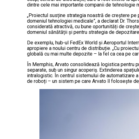
dintre cele mai importante companii de tehnologie me
„Proiectul susține strategia noastră de creștere pe
domeniul tehnologiei medicale”, a declarat Dr. Thor
considerată atractivă, cu bune oportunități de creșt
domeniul sănătății și pentru strategia de depozitare c
De exemplu, hub-ul FedEx World și Aeroportul Inter
apropiere a noului centru de distribuție. „Cu proiec
globală cu mai multe depozite – la fel ca cea pe ca
În Memphis, Arvato consolidează logistica pentru prod
separate, sub un singur acoperiș. Extinderea spațiu
intralogistic. În centrul sistemului de automatizare
de roboți – un sistem pe care Arvato îl folosește deja