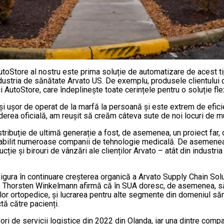
utoStore al nostru este prima soluție de automatizare de acest t
ndustria de sănătate Arvato US. De exemplu, produsele clientului
 AutoStore, care îndeplinește toate cerințele pentru o soluție fle
și ușor de operat de la marfă la persoană și este extrem de efic
erea oficială, am reușit să creăm câteva sute de noi locuri de m
istribuție de ultimă generație a fost, de asemenea, un proiect far
abilit numeroase companii de tehnologie medicală. De asemenea, 
ucție și birouri de vânzări ale clienților Arvato – atât din indust
sigura în continuare creșterea organică a Arvato Supply Chain Sol
 Dr. Thorsten Winkelmann afirmă că în SUA doresc, de asemenea, să
lor ortopedice, și lucrarea pentru alte segmente din domeniul să
ctă către pacienți.
ri de servicii logistice din 2022 din Olanda, iar una dintre compan