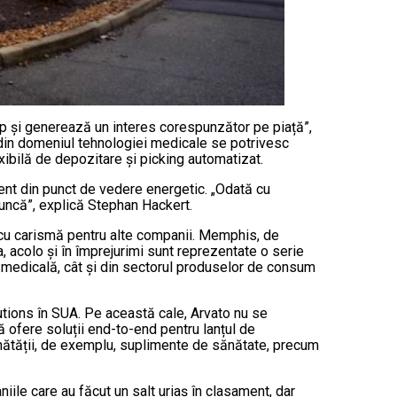
ip și generează un interes corespunzător pe piață”,
 din domeniul tehnologiei medicale se potrivesc
xibilă de depozitare și picking automatizat.
ient din punct de vedere energetic. „Odată cu
uncă”, explică Stephan Hackert.
, cu carismă pentru alte companii. Memphis, de
acolo și în împrejurimi sunt reprezentate o serie
ria medicală, cât și din sectorul produselor de consum
utions în SUA. Pe această cale, Arvato nu se
 ofere soluții end-to-end pentru lanțul de
nătății, de exemplu, suplimente de sănătate, precum
iile care au făcut un salt uriaș în clasament, dar