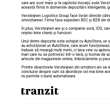
care are scor mare și la capitolul inovații, este Ver
această firmă în domeniile depozitării inteligente, gest
Versteijnen Logistics Group face livrări directe cătr
omnichannel. Firma face expedieri B2C și B2B din dife
În plus, Versteijnen are și o companie soră, IDS, car
rețelei între clienți și furnizori.
Unul dintre depozite este echipat cu AutoStore, un s
au achiziționat un AutoStore, care acum funcționează 
trebuie să meargă mulți metri, ci tava vine cu ajutor
mari care nu se potrivesc într-o tavă, și tocmai de a
articole din magazinele online, îmbrăcăminte și pie
Printre obiectivele Versteijnen din următorii ani se 
concluzie despre cum să abordeze cel mai bine aceas
nu permite o bună automatizare.