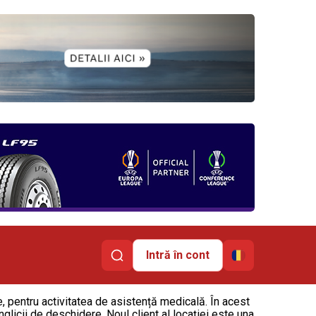
Intră în cont
, pentru activitatea de asistență medicală. În acest
nglicii de deschidere. Noul client al locației este una