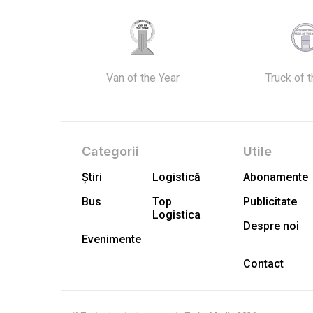
Van of the Year
Truck of 
Categorii
Utile
Știri
Logistică
Abonamente
Bus
Top
Publicitate
Logistica
Despre noi
Evenimente
Contact