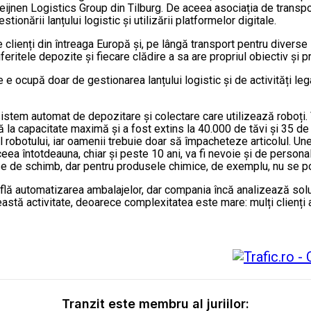
steijnen Logistics Group din Tilburg. De aceea asociația de transp
ionării lanțului logistic și utilizării platformelor digitale.
e clienți din întreaga Europă și, pe lângă transport pentru diverse
ritele depozite și fiecare clădire a sa are propriul obiectiv și p
e e ocupă doar de gestionarea lanțului logistic și de activități le
istem automat de depozitare și colectare care utilizează roboți.
la capacitate maximă și a fost extins la 40.000 de tăvi și 35 de r
ul robotului, iar oamenii trebuie doar să împacheteze articolul. Un
ceea întotdeauna, chiar și peste 10 ani, va fi nevoie și de persona
se de schimb, dar pentru produsele chimice, de exemplu, nu se po
află automatizarea ambalajelor, dar compania încă analizează soluți
tă activitate, deoarece complexitatea este mare: mulți clienți ar
Tranzit este membru al juriilor: