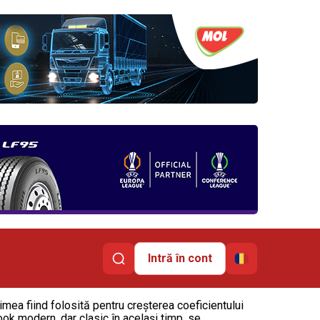
Intră în cont
mea fiind folosită pentru creşterea coeficientului
ok modern, dar clasic în acelaşi timp, se