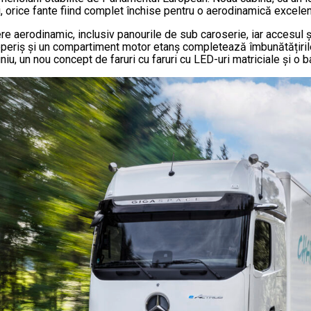
tei, orice fante fiind complet închise pentru o aerodinamică excelen
e aerodinamic, inclusiv panourile de sub caroserie, iar accesul ș
acoperiș și un compartiment motor etanș completează îmbunătățiri
niu, un nou concept de faruri cu faruri cu LED-uri matriciale și o