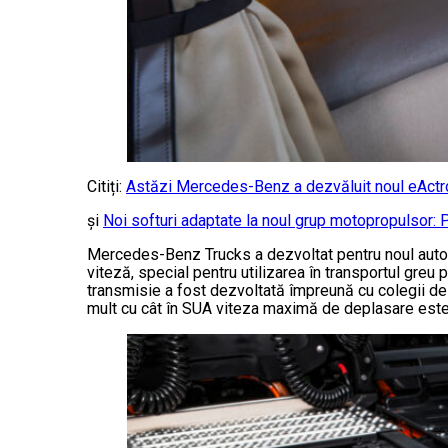
Citiți:
Astăzi Mercedes-Benz a dezvăluit noul eActros
și
Noi softuri adaptate la noul grup motopropulsor: 
Mercedes-Benz Trucks a dezvoltat pentru noul autotr
viteză, special pentru utilizarea în transportul greu
transmisie a fost dezvoltată împreună cu colegii de la
mult cu cât în SUA viteza maximă de deplasare est