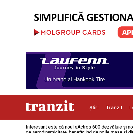
Știri
Tranzit
L
Interesant este că noul eActros 600 dezvăluie şi nou
Abonamente
Publicitate
Contact
de aerodinamicitate, beneficiind de noile mase şi di