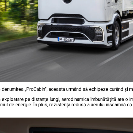
enumirea „ProCabin”, aceasta urmând să echipeze curând şi mod
 în exploatare pe distanțe lungi, aerodinamica îmbunătățită are o 
nsumul de energie. În plus, rezistența redusă a aerului înseamnă c