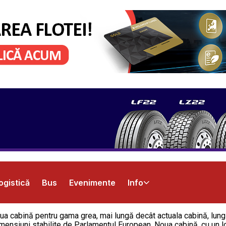
ogistică
Bus
Evenimente
Info
a cabină pentru gama grea, mai lungă decât actuala cabină, lungi
mensiuni stabilite de Parlamentul European. Noua cabină, cu un lo