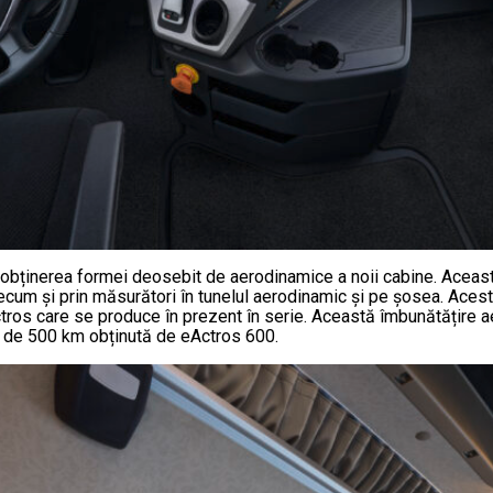
ă obținerea formei deosebit de aerodinamice a noii cabine. Aceas
precum și prin măsurători în tunelul aerodinamic și pe șosea. Ace
tros care se produce în prezent în serie. Această îmbunătățire
ia de 500 km obținută de eActros 600.