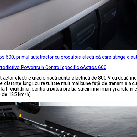
 600, primul autotractor cu propulsie electrică care atinge o 
Predictive Powertrain Control specific eActros 600
actor electric greu o nouă punte electrică de 800 V cu două moto
 pe distanțe lungi, cu rezultate mult mai bune faţă de transmisia c
 Freightliner, pentru a putea prelua sarcini mai mari şi a rula în c
e de 125 km/h).