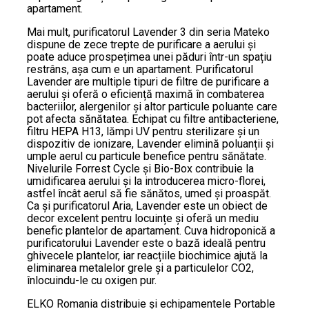
apartament.
Mai mult, purificatorul Lavender 3 din seria Mateko
dispune de zece trepte de purificare a aerului și
poate aduce prospețimea unei păduri într-un spațiu
restrâns, așa cum e un apartament. Purificatorul
Lavender are multiple tipuri de filtre de purificare a
aerului și oferă o eficiență maximă în combaterea
bacteriilor, alergenilor și altor particule poluante care
pot afecta sănătatea. Echipat cu filtre antibacteriene,
filtru HEPA H13, lămpi UV pentru sterilizare și un
dispozitiv de ionizare, Lavender elimină poluanții și
umple aerul cu particule benefice pentru sănătate.
Nivelurile Forrest Cycle și Bio-Box contribuie la
umidificarea aerului și la introducerea micro-florei,
astfel încât aerul să fie sănătos, umed și proaspăt.
Ca și purificatorul Aria, Lavender este un obiect de
decor excelent pentru locuințe și oferă un mediu
benefic plantelor de apartament. Cuva hidroponică a
purificatorului Lavender este o bază ideală pentru
ghivecele plantelor, iar reacțiile biochimice ajută la
eliminarea metalelor grele și a particulelor CO2,
înlocuindu-le cu oxigen pur.
ELKO Romania distribuie și echipamentele Portable