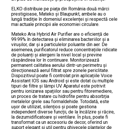
ELKO distribuie pe piața din România două mărci
prestigioase, Mateko și Blaupunkt, ambele au o
lungă tradiție în domeniul excelenței și respectă cele
mai actuale principii ale economiei circulare.
Mateko Aria Hybrid Air Purifier are o eficiență de
99.99% în detectarea și eliminarea bacteriilor și a
virușilor, dar și a particulelor poluante din aer. De
asemenea, purificatorul reduce concentrațiile ridicate
de poluanți și alergeni la nivel local și previne
răspândirea lor în continuare. Monitorizează
permanent calitatea aerului dintr-un perimetru și
direcționează aerul filtrat spre zonele periclitate.
Dispozitivul poate fi controlat prin aplicațiile Voice
Assistant IOS sau Android și este dotat cu multiple
tipuri de filtre și lămpi UV. Aparatul este potrivit
pentru ionizarea spațiilor sau pentru fitoremediere,
un proces de tratare cu hidrofite pentru absorbția
metalelor grele sau formaldehide. Totodată, este
ușor de utilizat, silențios și poate gestiona
independent diverse funcții, de la încălzire și răcire,
la dezumidificatoare și ventilare. În plus, poate fi
transformat ca un accesoriu de decor, oferind un
suport elegant și util pentru ghivecele plantelor de