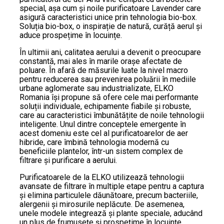
special, așa cum și noile purificatoare Lavender care
asigură caracteristici unice prin tehnologia bio-box.
Soluția bio-box, o inspirație de natură, curăță aerul și
aduce prospețime în locuințe.
În ultimii ani, calitatea aerului a devenit o preocupare
constantă, mai ales în marile orașe afectate de
poluare. În afară de măsurile luate la nivel macro
pentru reducerea sau prevenirea poluării în mediile
urbane aglomerate sau industrializate, ELKO
Romania își propune să ofere cele mai performante
soluții individuale, echipamente fiabile și robuste,
care au caracteristici îmbunătățite de noile tehnologii
inteligente. Unul dintre conceptele emergente în
acest domeniu este cel al purificatoarelor de aer
hibride, care îmbină tehnologia modernă cu
beneficiile plantelor, într-un sistem complex de
filtrare și purificare a aerului.
Purificatoarele de la ELKO utilizează tehnologii
avansate de filtrare în multiple etape pentru a captura
și elimina particulele dăunătoare, precum bacteriile,
alergenii și mirosurile neplăcute. De asemenea,
unele modele integrează și plante speciale, aducând
un plus de frumusețe și prospețime în locuințe.