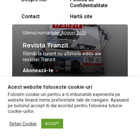
Confidentialitate
Contact
Hartă site
Ultimul număr:
Iulie-August 2026
Revista Tranzit
Rămâi la curent cu ultimele ediții ale
revistei Tranzit
Abonează-te
Acest website foloseste cookie-uri
© Toate drepturile
Design by
High Contrast
Folosim cookie-uri pentru a-ti imbunatati experienta pe
rezervate Trafic Media
and development by
Neo
website tinand minte preferintele tale de navigare. Apasand
2026
Vision Technologies
pe butonul accept iti dai acordul pentru folosirea tuturor
cookie-urilor.
Setari Cookie
ACCEPT