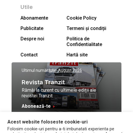
Utile
Abonamente
Cookie Policy
Publicitate
Termeni și condiții
Despre noi
Politica de
Confidentialitate
Contact
Hartă site
Ultimul număr:
Iulie-August 2026
Revista Tranzit
Rămâi la curent cu ultimele ediții ale
revistei Tranzit
Abonează-te
Acest website foloseste cookie-uri
© Toate drepturile
Design by
High Contrast
Folosim cookie-uri pentru a-ti imbunatati experienta pe
rezervate Trafic Media
and development by
Neo