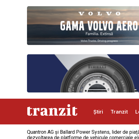
Știri
Tranzit
L
Quantron AG și Ballard Power Systens, lider de piaț
Abonamente
Publicitate
Contact
dezvoltarea de platforme de vehicule comerciale ele