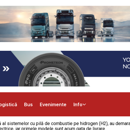
ogistică
Bus
Evenimente
Info
ă al sistemelor cu pilă de combustie pe hidrogen (H2), au demara
ctrice, iar primele modele sunt acum gata de livrare.