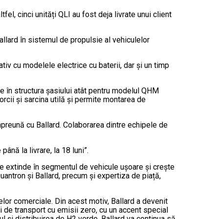
, cinci unități QLI au fost deja livrate unui client
lard în sistemul de propulsie al vehiculelor
 cu modelele electrice cu baterii, dar și un timp
e în structura șasiului atât pentru modelul QHM
cii și sarcina utilă și permite montarea de
reună cu Ballard. Colaborarea dintre echipele de
ână la livrare, la 18 luni”.
 extinde în segmentul de vehicule ușoare și crește
ntron și Ballard, precum și expertiza de piață,
lelor comerciale. Din acest motiv, Ballard a devenit
i de transport cu emisii zero, cu un accent special
ul și distribuirea de H2 verde. Ballard va continua să