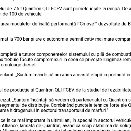
de 7,5 t Quantron QLI FCEV sunt primele ieșite la rampă. De altfel
n de 100 de vehicule.
rarea modulelor de înaltă performanță FCmove™ dezvoltate de Bal
 la 700 bar și are o autonomie semnificativ mai mare comparativ
 completă a tuturor componentelor sistemului cu pilă de combusti
u trebuie făcute compromisuri în ceea ce privește lungimea remor
or omoloage diesel.
clarat: „Suntem mândri că am atins această etapă importantă împ
 de producție al Quantron QLI FCEV, de la studiul de fezabilitate p
at: „Suntem încântați să vedem că parteneriatul cu Quantron se
gmentul de distribuție. Combinând punctele tehnice forte ale Qua
ea hidrogenului în sectorul transportului de mărfuri.”
e în ce mai important în ultimii ani, în special în sectorul vehicu
 Alliance, lansată de Quantron, având ca scop stabilirea de soluți
on Alliance include companii de tehnologie din producția, transport