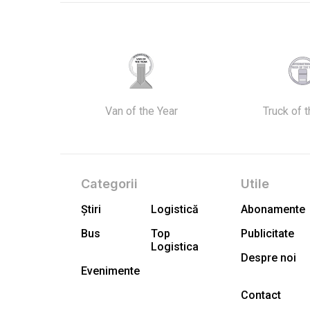
Van of the Year
Truck of 
Categorii
Utile
Știri
Logistică
Abonamente
Bus
Top
Publicitate
Logistica
Despre noi
Evenimente
Contact