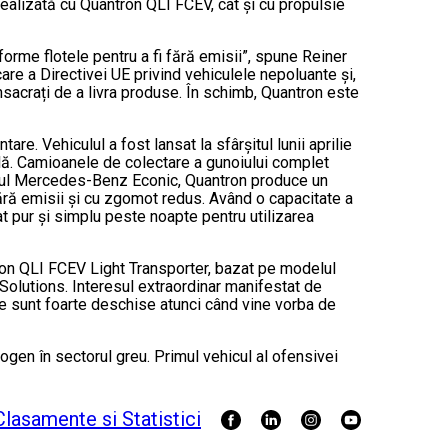
ealizată cu Quantron QLI FCEV, cât și cu propulsie
orme flotele pentru a fi fără emisii”, spune Reiner
are a Directivei UE privind vehiculele nepoluante și,
nsacrați de a livra produse. În schimb, Quantron este
e. Vehiculul a fost lansat la sfârșitul lunii aprilie
 milă. Camioanele de colectare a gunoiului complet
delul Mercedes-Benz Econic, Quantron produce un
 fără emisii și cu zgomot redus. Având o capacitate a
t pur și simplu peste noapte pentru utilizarea
ntron QLI FCEV Light Transporter, bazat pe modelul
 Solutions. Interesul extraordinar manifestat de
le sunt foarte deschise atunci când vine vorba de
gen în sectorul greu. Primul vehicul al ofensivei