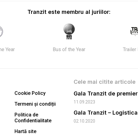
Tranzit este membru al juriilor:
the Year
Bus of the Year
Trailer
Cele mai citite articole
Cookie Policy
11.09.2023
Termeni și condiții
Gala Tranzit – Logistic
Politica de
Confidentialitate
02.10.2020
Hartă site