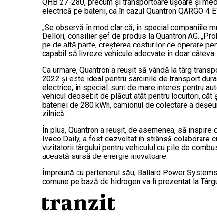
QHB 27-280, precum și transportoare ușoare și medii
electrică pe baterii, ca în cazul Quantron QARGO 4 E
„Se observă în mod clar că, în special companiile mu
Dellori, consilier șef de produs la Quantron AG. „Pr
pe de altă parte, creșterea costurilor de operare pe
capabil să livreze vehicule adecvate în doar câteva l
Ca urmare, Quantron a reușit să vândă la târg transpo
2022 și este ideal pentru sarcinile de transport dura
electrice, în special, sunt de mare interes pentru 
vehicul deosebit de plăcut atât pentru locuitori, cât
bateriei de 280 kWh, camionul de colectare a deșeuri
zilnică.
În plus, Quantron a reușit, de asemenea, să inspire 
Iveco Daily, a fost dezvoltat în strânsă colaborare 
vizitatorii târgului pentru vehiculul cu pile de co
această sursă de energie inovatoare.
Împreună cu partenerul său, Ballard Power Systems, 
comune pe bază de hidrogen va fi prezentat la Târg