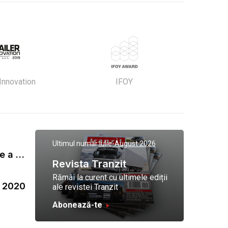
 Innovation
IFOY
Ultimul număr:
Iulie-August 2026
Gala Tranzit de premiere a celor mai eficienti operatori de transport marfa 2023
Revista Tranzit
Rămâi la curent cu ultimele ediții
a 2020
ale revistei Tranzit
Abonează-te