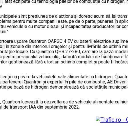
, atât echipate cu tehnologia pilelor de combustie cu hidrogen, r
V.
nicipale simt presiunea de a acționa și doresc acum să își transf
oblema pentru multe companii este, pe de o parte, punerea în aplic
ntru vehiculele cu motor diesel și incapacitatea producătorilor co
uni.”
rtoare ușoare Quantron QARGO 4 EV cu baterii electrice suplimentar
bil în zonele din interiorul orașelor și pentru livrările de ultimă
autoritățile locale. Cu Quantron QHB 27-280, care are la bază mo
 și pentru personalul vehiculului, datorită modului de funcționare
lor gestionează fără efort un schimb complet și poate fi încărca
clienții cu privire la vehiculele sale alimentate cu hidrogen. Qua
cu partenerul Quantron și expertul în pile de combustie, AE Driven
mbustie pe bază de hidrogen demonstrează că societățile municipa
Quantron lucrează la dezvoltarea de vehicule alimentate cu hidro
ul de transport IAA din septembrie 2022.