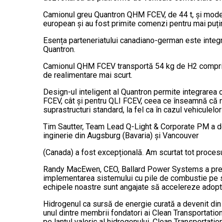
Camionul greu Quantron QHM FCEV, de 44 t, și modelul 
european și au fost primite comenzi pentru mai puți
Esența parteneriatului canadiano-german este integ
Quantron.
Camionul QHM FCEV transportă 54 kg de H2 comprimat
de realimentare mai scurt.
Design-ul inteligent al Quantron permite integrarea
FCEV, cât și pentru QLI FCEV, ceea ce înseamnă că n
suprastructuri standard, la fel ca în cazul vehiculel
Tim Sautter, Team Lead Q-Light & Corporate PM a de
inginerie din Augsburg (Bavaria) și Vancouver
(Canada) a fost excepțională. Am scurtat tot procesul
Randy MacEwen, CEO, Ballard Power Systems a preciz
implementarea sistemului cu pile de combustie pe se
echipele noastre sunt angajate să accelereze adoptar
Hidrogenul ca sursă de energie curată a devenit din c
unul dintre membrii fondatori ai Clean Transportation
pe lanțul valoric al hidrogenului. Clean Transportati